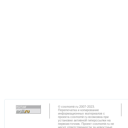
© cosmomir.ru 2007-2023.
Перепечатка и копирование
информационных материалов с
проекта cosmomir.ru возможна при
установке активной гиперссылки на
первоисточник. Проект cosmomir.ru не
несет ответственности за новостные