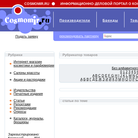
Field 'news_title' doesn't have a default value
COSMOMIR.RU
ИНФОРМАЦИОННО-ДЕЛОВОЙ ПОРТАЛ О КО
Производители
Бренды
Тов
рекомендовать партнеру
Подать заявку
Рубрики
Рубрикатор товаров
Интернет магазин
косметики и парфюмерии
Без алфавитного
0
1
2
3
4
5
Салоны красоты
A
B
C
D
E
F
G
H
I
J
K
L
M
N
А
Б
В
Г
Д
Е
Ж
З
И
Й
К
Л
М
Н
О
П
Р
С
Акции и распродажи
Издательства
Печатные издания
Статьи
статьи по теме
Репортажи
Рекомендации
Опросы
Каталоги, журналы,
брошюры
Зарегистрировано: