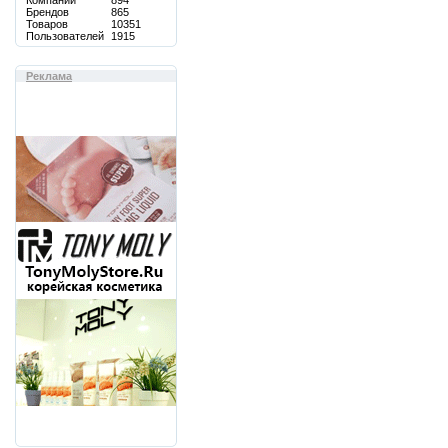
Компаний
894
Брендов
865
Товаров
10351
Пользователей
1915
Реклама