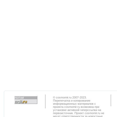
© cosmomir.ru 2007-2023.
Перепечатка и копирование
информационных материалов с
проекта cosmomir.ru возможна при
установке активной гиперссылки на
первоисточник. Проект cosmomir.ru не
несет ответственности за новостные