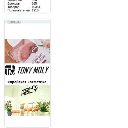
Компаний
894
Брендов
865
Товаров
10351
Пользователей
1915
Реклама