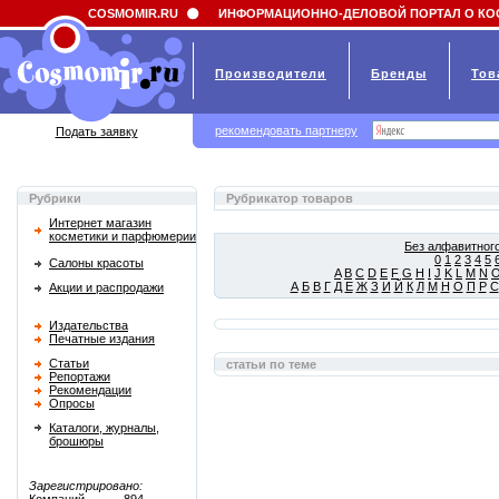
Field 'news_title' doesn't have a default value
COSMOMIR.RU
ИНФОРМАЦИОННО-ДЕЛОВОЙ ПОРТАЛ О КО
Производители
Бренды
Тов
рекомендовать партнеру
Подать заявку
Рубрики
Рубрикатор товаров
Интернет магазин
косметики и парфюмерии
Без алфавитного
0
1
2
3
4
5
Салоны красоты
A
B
C
D
E
F
G
H
I
J
K
L
M
N
А
Б
В
Г
Д
Е
Ж
З
И
Й
К
Л
М
Н
О
П
Р
С
Акции и распродажи
Издательства
Печатные издания
Статьи
статьи по теме
Репортажи
Рекомендации
Опросы
Каталоги, журналы,
брошюры
Зарегистрировано: