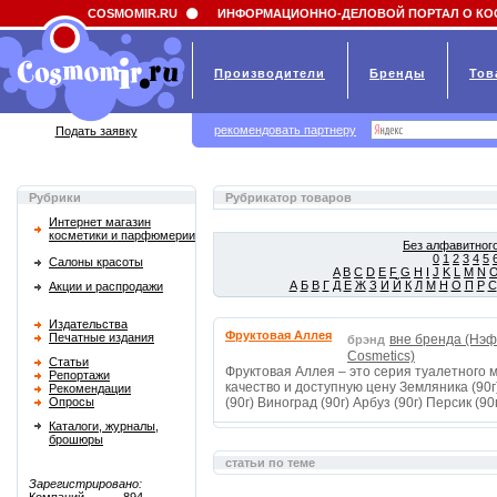
Field 'news_title' doesn't have a default value
COSMOMIR.RU
ИНФОРМАЦИОННО-ДЕЛОВОЙ ПОРТАЛ О КО
Производители
Бренды
Тов
рекомендовать партнеру
Подать заявку
Рубрики
Рубрикатор товаров
Интернет магазин
косметики и парфюмерии
Без алфавитного
0
1
2
3
4
5
Салоны красоты
A
B
C
D
E
F
G
H
I
J
K
L
M
N
А
Б
В
Г
Д
Е
Ж
З
И
Й
К
Л
М
Н
О
П
Р
С
Акции и распродажи
Издательства
Фруктовая Аллея
Печатные издания
вне бренда (Нэф
брэнд
Cosmetics)
Статьи
Фруктовая Аллея – это серия туалетного 
Репортажи
качество и доступную цену Земляника (90г)
Рекомендации
Опросы
(90г) Виноград (90г) Арбуз (90г) Персик (9
Каталоги, журналы,
брошюры
статьи по теме
Зарегистрировано: