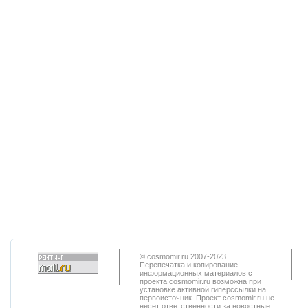
© cosmomir.ru 2007-2023.
Перепечатка и копирование
информационных материалов с
проекта cosmomir.ru возможна при
установке активной гиперссылки на
первоисточник. Проект cosmomir.ru не
несет ответственности за новостные