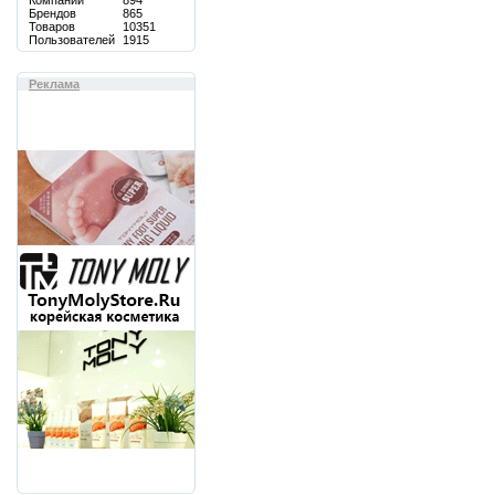
Компаний
894
Брендов
865
Товаров
10351
Пользователей
1915
Реклама