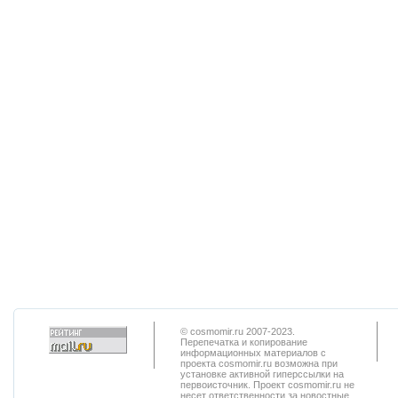
© cosmomir.ru 2007-2023.
Перепечатка и копирование
информационных материалов с
проекта cosmomir.ru возможна при
установке активной гиперссылки на
первоисточник. Проект cosmomir.ru не
несет ответственности за новостные