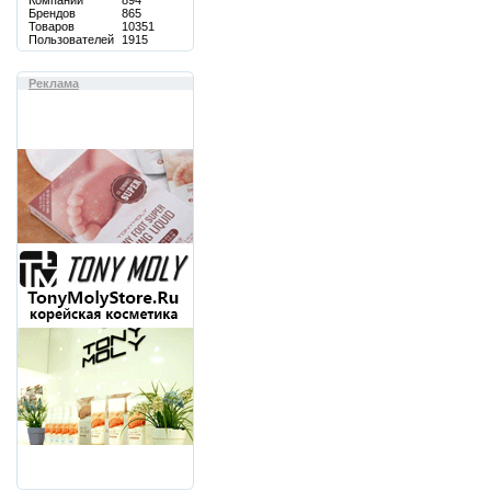
Компаний
894
Брендов
865
Товаров
10351
Пользователей
1915
Реклама