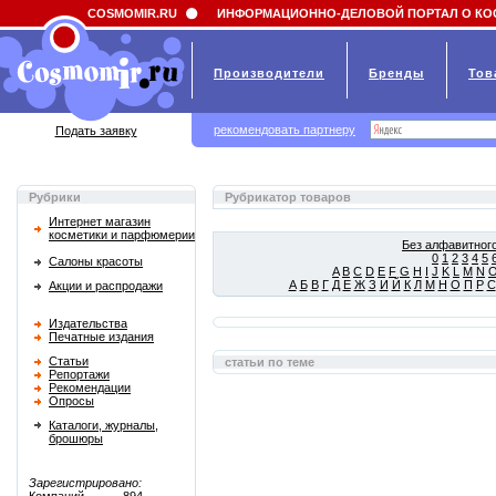
Field 'news_title' doesn't have a default value
COSMOMIR.RU
ИНФОРМАЦИОННО-ДЕЛОВОЙ ПОРТАЛ О КО
Производители
Бренды
Тов
рекомендовать партнеру
Подать заявку
Рубрики
Рубрикатор товаров
Интернет магазин
косметики и парфюмерии
Без алфавитного
0
1
2
3
4
5
Салоны красоты
A
B
C
D
E
F
G
H
I
J
K
L
M
N
А
Б
В
Г
Д
Е
Ж
З
И
Й
К
Л
М
Н
О
П
Р
С
Акции и распродажи
Издательства
Печатные издания
Статьи
статьи по теме
Репортажи
Рекомендации
Опросы
Каталоги, журналы,
брошюры
Зарегистрировано: