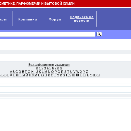
СМЕТИКЕ, ПАРФЮМЕРИИ И БЫТОВОЙ ХИМИИ
Подписка на
ары
Компании
Форум
новости
Без алфавитного указателя
0
1
2
3
4
5
6
7
8
9
A
B
C
D
E
F
G
H
I
J
K
L
M
N
O
P
Q
R
S
T
U
V
W
X
Y
Z
А
Б
В
Г
Д
Е
Ж
З
И
Й
К
Л
М
Н
О
П
Р
С
Т
У
Ф
Х
Ц
Ч
Ш
Щ
Ъ
Ы
Ь
Э
Ю
Я