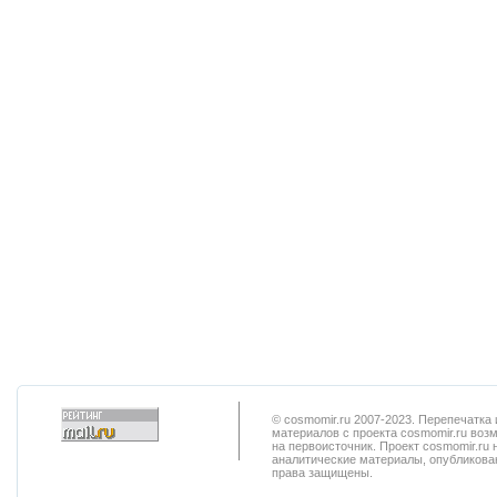
© cosmomir.ru 2007-2023. Перепечатк
материалов с проекта cosmomir.ru воз
на первоисточник. Проект cosmomir.ru 
аналитические материалы, опубликован
права защищены.