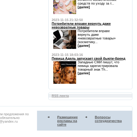
средств по уходу за т...
[далее]
2023-11-15 21:32:50
Потребители вправе вернуть даже
невозвратные товары
Потребители вправе
вернуть даже
«невозвратные товары»
(косметику...
[далее]
2023-11-15 18:03:16
Певица Адель запускает свой бьюти-бренд
Западные СМИ пишут, что
певица зарегистрировала
товарный знак Th...
[далее]
RSS лента
ли предложения по
Размещение
Вопросы
 обязательно
рекламы на
сотрудничества
u@yandex.ru
сайте