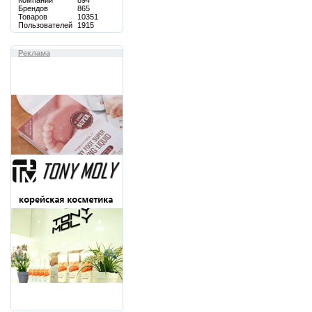
Компаний
894
Брендов
865
Товаров
10351
Пользователей
1915
Реклама