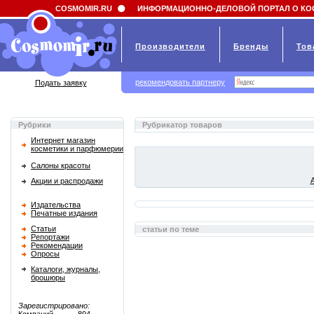
Field 'news_title' doesn't have a default value
COSMOMIR.RU
ИНФОРМАЦИОННО-ДЕЛОВОЙ ПОРТАЛ О КО
Производители
Бренды
Тов
рекомендовать партнеру
Подать заявку
Рубрики
Рубрикатор товаров
Интернет магазин
косметики и парфюмерии
Салоны красоты
Акции и распродажи
Издательства
Печатные издания
Статьи
статьи по теме
Репортажи
Рекомендации
Опросы
Каталоги, журналы,
брошюры
Зарегистрировано: