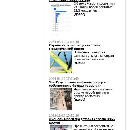
установил новый рекорд
Объем экспорта косметики
из Южной Кореи составил
$2,3 млрд в пер...
[далее]
2024-04-10 17:18:19
Серена Уильямс запускает свой
косметический бренд
Известная теннистка
Серена Уильямс запускает
свой косметический ...
[далее]
2024-04-10 17:11:49
Яна Рудковская сообщила о запуске
собственного бренда косметики
Яна Рудковская сообщила
о запуске собственного
бренда косметики ...
[далее]
2023-12-24 18:28:20
Лионель Месси представит собственный
аромат
Презентация состоится на
косметической выставке в