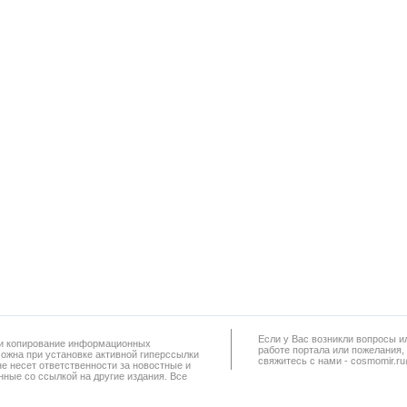
Если у Вас возникли вопросы и
а и копирование информационных
работe портала или пожелания,
можна при установке активной гиперссылки
свяжитесь с нами - cosmomir.r
не несет ответственности за новостные и
ные со ссылкой на другие издания. Все