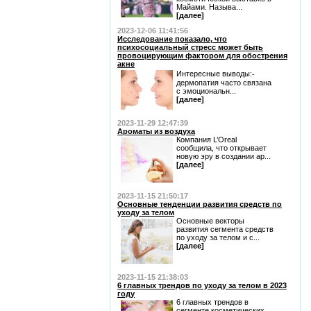
Майами. Называ...
[далее]
2023-12-06 11:41:56
Исследование показало, что
психосоциальный стресс может быть
провоцирующим фактором для обострения
акне
Интересные выводы:⁃
дермопатия часто связана
с эмоциональн...
[далее]
2023-11-29 12:47:39
Ароматы из воздуха
Компания L’Oreal
сообщила, что открывает
новую эру в создании ар...
[далее]
2023-11-15 21:50:17
Основные тенденции развития средств по
уходу за телом
Основные векторы
развития сегмента средств
по уходу за телом и с...
[далее]
2023-11-15 21:38:03
6 главных трендов по уходу за телом в 2023
году
6 главных трендов в
сегменте косметических