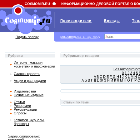
Field 'news_title' doesn't have a default value
COSMOMIR.RU
ИНФОРМАЦИОННО-ДЕЛОВОЙ ПОРТАЛ О КО
Производители
Бренды
Тов
рекомендовать партнеру
Подать заявку
Рубрики
Рубрикатор товаров
Интернет магазин
косметики и парфюмерии
Без алфавитного
0
1
2
3
4
5
Салоны красоты
A
B
C
D
E
F
G
H
I
J
K
L
M
N
А
Б
В
Г
Д
Е
Ж
З
И
Й
К
Л
М
Н
О
П
Р
С
Акции и распродажи
Издательства
Печатные издания
Статьи
статьи по теме
Репортажи
Рекомендации
Опросы
Каталоги, журналы,
брошюры
Зарегистрировано: