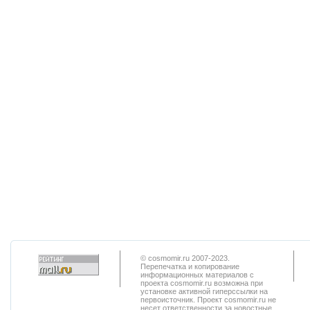
© cosmomir.ru 2007-2023.
Перепечатка и копирование
информационных материалов с
проекта cosmomir.ru возможна при
установке активной гиперссылки на
первоисточник. Проект cosmomir.ru не
несет ответственности за новостные