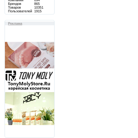
Компаний
894
Брендов
865
Товаров
10351
Пользователей
1915
Реклама