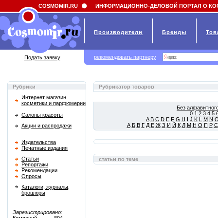
Field 'news_title' doesn't have a default value
COSMOMIR.RU
ИНФОРМАЦИОННО-ДЕЛОВОЙ ПОРТАЛ О КО
Производители
Бренды
Тов
рекомендовать партнеру
Подать заявку
Рубрики
Рубрикатор товаров
Интернет магазин
косметики и парфюмерии
Без алфавитного
0
1
2
3
4
5
Салоны красоты
A
B
C
D
E
F
G
H
I
J
K
L
M
N
А
Б
В
Г
Д
Е
Ж
З
И
Й
К
Л
М
Н
О
П
Р
С
Акции и распродажи
Издательства
Печатные издания
Статьи
статьи по теме
Репортажи
Рекомендации
Опросы
Каталоги, журналы,
брошюры
Зарегистрировано: