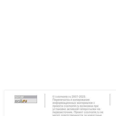
© cosmomir.ru 2007-2023.
Перепечатка и копирование
информационных материалов с
проекта cosmomir.ru возможна при
установке активной гиперссылки на
первоисточник. Проект cosmomir.ru не
несет ответственности за новостные