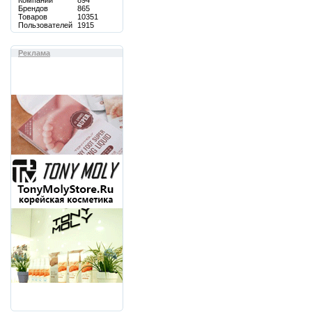
Компаний
894
Брендов
865
Товаров
10351
Пользователей
1915
Реклама