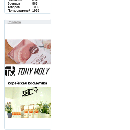
Компаний
894
Брендов
865
Товаров
10351
Пользователей
1915
Реклама