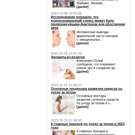
Майами. Называ...
[далее]
2023-12-06 11:41:56
Исследование показало, что
психосоциальный стресс может быть
провоцирующим фактором для обострения
акне
Интересные выводы:⁃
дермопатия часто связана
с эмоциональн...
[далее]
2023-11-29 12:47:39
Ароматы из воздуха
Компания L’Oreal
сообщила, что открывает
новую эру в создании ар...
[далее]
2023-11-15 21:50:17
Основные тенденции развития средств по
уходу за телом
Основные векторы
развития сегмента средств
по уходу за телом и с...
[далее]
2023-11-15 21:38:03
6 главных трендов по уходу за телом в 2023
году
6 главных трендов в
сегменте косметических