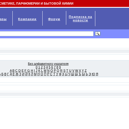
СМЕТИКЕ, ПАРФЮМЕРИИ И БЫТОВОЙ ХИМИИ
Подписка на
ары
Компании
Форум
новости
Без алфавитного указателя
0
1
2
3
4
5
6
7
8
9
A
B
C
D
E
F
G
H
I
J
K
L
M
N
O
P
Q
R
S
T
U
V
W
X
Y
Z
А
Б
В
Г
Д
Е
Ж
З
И
Й
К
Л
М
Н
О
П
Р
С
Т
У
Ф
Х
Ц
Ч
Ш
Щ
Ъ
Ы
Ь
Э
Ю
Я