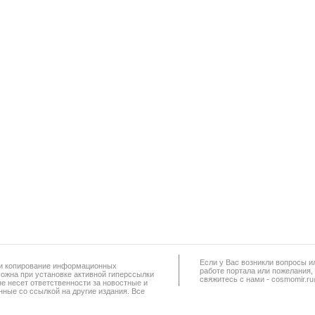
Если у Вас возникли вопросы и
а и копирование информационных
работe портала или пожелания,
можна при установке активной гиперссылки
свяжитесь с нами - cosmomir.r
не несет ответственности за новостные и
ные со ссылкой на другие издания. Все