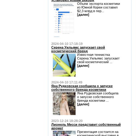
установил новый рекорд
Объем экспорта косметики
из Южной Кореи составил
$2,3 млрд в пер...
[далее]
2024-04-10 17:18:19
Серена Уильямс запускает свой
косметический бренд
Известная теннистка
Серена Уильямс запускает
свой косметический ...
[далее]
2024-04-10 17:11:49
Яна Рудковская сообщила о запуске
собственного бренда косметики
Яна Рудковская сообщила
о запуске собственного
бренда косметики ...
[далее]
2023-12-24 18:28:20
Лионель Месси представит собственный
аромат
Презентация состоится на
косметической выставке в