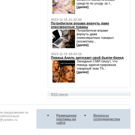
средств по уходу за т...
[далее]
2023-11-15 21:32:50
Потребители вправе вернуть даже
невозвратные товары
Потребители вправе
вернуть даже
«невозвратные товары»
(косметику...
[далее]
2023-11-15 18:03:16
Певица Адель запускает свой бьюти-бренд
Западные СМИ пишут, что
певица зарегистрировала
товарный знак Th...
[далее]
RSS лента
ли предложения по
Размещение
Вопросы
 обязательно
рекламы на
сотрудничества
u@yandex.ru
сайте