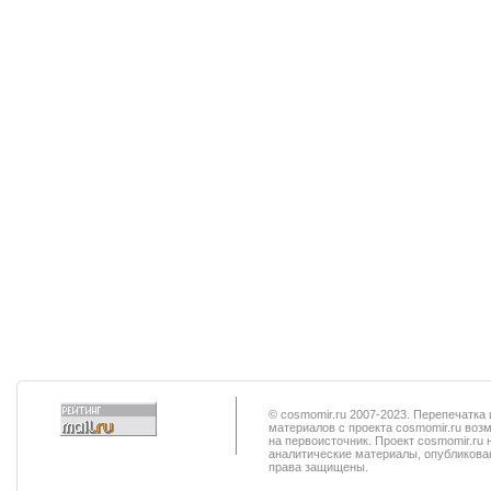
© cosmomir.ru 2007-2023. Перепечатк
материалов с проекта cosmomir.ru воз
на первоисточник. Проект cosmomir.ru 
аналитические материалы, опубликован
права защищены.