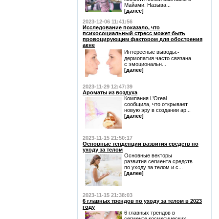
Майами. Называ...
[далее]
2023-12-06 11:41:56
Исследование показало, что
психосоциальный стресс может быть
провоцирующим фактором для обострения
акне
Интересные выводы:⁃
дермопатия часто связана
с эмоциональн...
[далее]
2023-11-29 12:47:39
Ароматы из воздуха
Компания L’Oreal
сообщила, что открывает
новую эру в создании ар...
[далее]
2023-11-15 21:50:17
Основные тенденции развития средств по
уходу за телом
Основные векторы
развития сегмента средств
по уходу за телом и с...
[далее]
2023-11-15 21:38:03
6 главных трендов по уходу за телом в 2023
году
6 главных трендов в
сегменте косметических