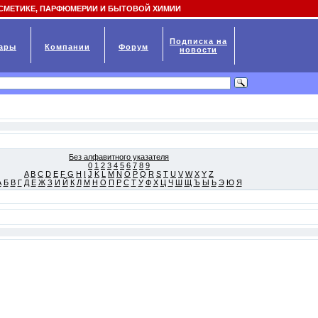
СМЕТИКЕ, ПАРФЮМЕРИИ И БЫТОВОЙ ХИМИИ
Подписка на
ары
Компании
Форум
новости
Без алфавитного указателя
0
1
2
3
4
5
6
7
8
9
A
B
C
D
E
F
G
H
I
J
K
L
M
N
O
P
Q
R
S
T
U
V
W
X
Y
Z
А
Б
В
Г
Д
Е
Ж
З
И
Й
К
Л
М
Н
О
П
Р
С
Т
У
Ф
Х
Ц
Ч
Ш
Щ
Ъ
Ы
Ь
Э
Ю
Я