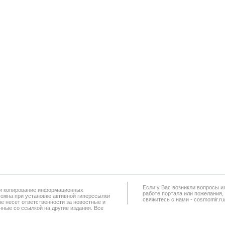
Если у Вас возникли вопросы и
а и копирование информационных
работe портала или пожелания,
можна при установке активной гиперссылки
свяжитесь с нами - cosmomir.r
не несет ответственности за новостные и
ные со ссылкой на другие издания. Все