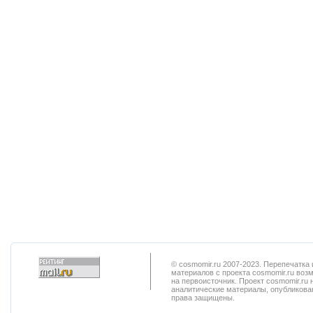
© cosmomir.ru 2007-2023. Перепечатк
материалов с проекта cosmomir.ru воз
на первоисточник. Проект cosmomir.ru 
аналитические материалы, опубликован
права защищены.