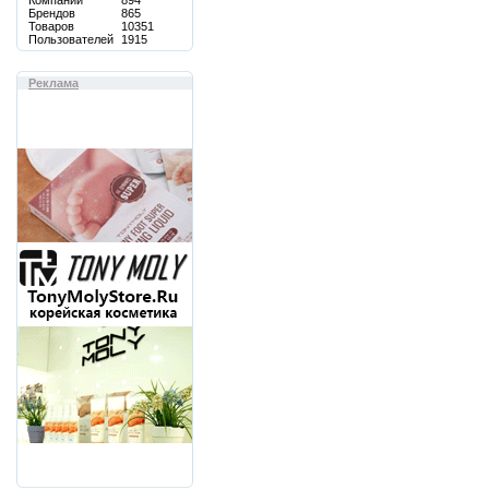
Компаний
894
Брендов
865
Товаров
10351
Пользователей
1915
Реклама