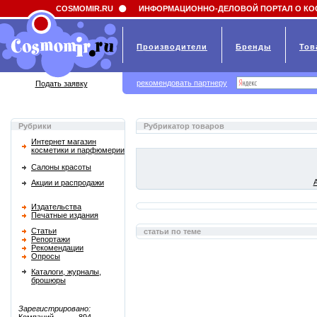
Field 'news_title' doesn't have a default value
COSMOMIR.RU
ИНФОРМАЦИОННО-ДЕЛОВОЙ ПОРТАЛ О КО
Производители
Бренды
Тов
рекомендовать партнеру
Подать заявку
Рубрики
Рубрикатор товаров
Интернет магазин
косметики и парфюмерии
Салоны красоты
Акции и распродажи
Издательства
Печатные издания
Статьи
статьи по теме
Репортажи
Рекомендации
Опросы
Каталоги, журналы,
брошюры
Зарегистрировано: