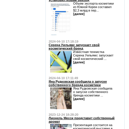
установил новый рекорд
Объем экспорта косметики
из Южной Кореи составил
$2,3 млрд в пер...
[далее]
2024-04-10 17:18:19
Серена Уильямс запускает свой
косметический бренд
Известная теннистка
Серена Уильямс запускает
свой косметический ...
[далее]
2024-04-10 17:11:49
Яна Рудковская сообщила о запуске
собственного бренда косметики
Яна Рудковская сообщила
о запуске собственного
бренда косметики ...
[далее]
2023-12-24 18:28:20
Лионель Месси представит собственный
аромат
Презентация состоится на
косметической выставке в