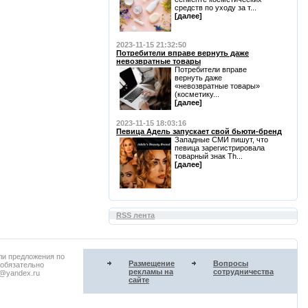
средств по уходу за т...
[далее]
2023-11-15 21:32:50
Потребители вправе вернуть даже
невозвратные товары
Потребители вправе
вернуть даже
«невозвратные товары»
(косметику...
[далее]
2023-11-15 18:03:16
Певица Адель запускает свой бьюти-бренд
Западные СМИ пишут, что
певица зарегистрировала
товарный знак Th...
[далее]
RSS лента
ли предложения по
Размещение
Вопросы
 обязательно
рекламы на
сотрудничества
u@yandex.ru
сайте