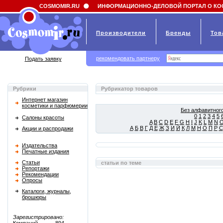
Field 'news_title' doesn't have a default value
COSMOMIR.RU
ИНФОРМАЦИОННО-ДЕЛОВОЙ ПОРТАЛ О КО
Производители
Бренды
Тов
рекомендовать партнеру
Подать заявку
Рубрики
Рубрикатор товаров
Интернет магазин
косметики и парфюмерии
Без алфавитного
0
1
2
3
4
5
Салоны красоты
A
B
C
D
E
F
G
H
I
J
K
L
M
N
А
Б
В
Г
Д
Е
Ж
З
И
Й
К
Л
М
Н
О
П
Р
С
Акции и распродажи
Издательства
Печатные издания
Статьи
статьи по теме
Репортажи
Рекомендации
Опросы
Каталоги, журналы,
брошюры
Зарегистрировано: