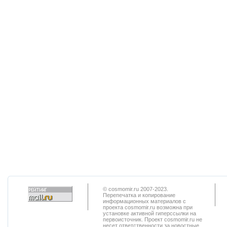
© cosmomir.ru 2007-2023.
Перепечатка и копирование
информационных материалов с
проекта cosmomir.ru возможна при
установке активной гиперссылки на
первоисточник. Проект cosmomir.ru не
несет ответственности за новостные