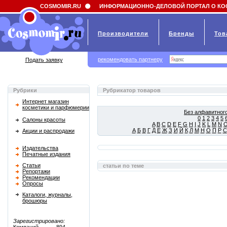
Field 'news_title' doesn't have a default value
COSMOMIR.RU
ИНФОРМАЦИОННО-ДЕЛОВОЙ ПОРТАЛ О КО
Производители
Бренды
Тов
рекомендовать партнеру
Подать заявку
Рубрики
Рубрикатор товаров
Интернет магазин
косметики и парфюмерии
Без алфавитного
0
1
2
3
4
5
Салоны красоты
A
B
C
D
E
F
G
H
I
J
K
L
M
N
А
Б
В
Г
Д
Е
Ж
З
И
Й
К
Л
М
Н
О
П
Р
С
Акции и распродажи
Издательства
Печатные издания
Статьи
статьи по теме
Репортажи
Рекомендации
Опросы
Каталоги, журналы,
брошюры
Зарегистрировано: