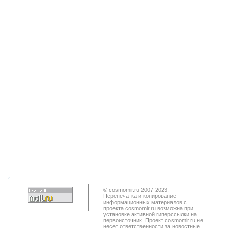
© cosmomir.ru 2007-2023.
Перепечатка и копирование
информационных материалов с
проекта cosmomir.ru возможна при
установке активной гиперссылки на
первоисточник. Проект cosmomir.ru не
несет ответственности за новостные