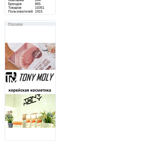
Компаний
894
Брендов
865
Товаров
10351
Пользователей
1915
Реклама