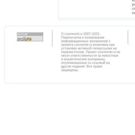
н
р
г
п
© cosmomir.ru 2007-2023.
Перепечатка и копирование
информационных материалов с
проекта cosmomir.ru возможна при
установке активной гиперссылки на
первоисточник. Проект cosmomir.ru не
несет ответственности за новостные
и аналитические материалы,
опубликованные со ссылкой на
другие издания. Все права
защищены.