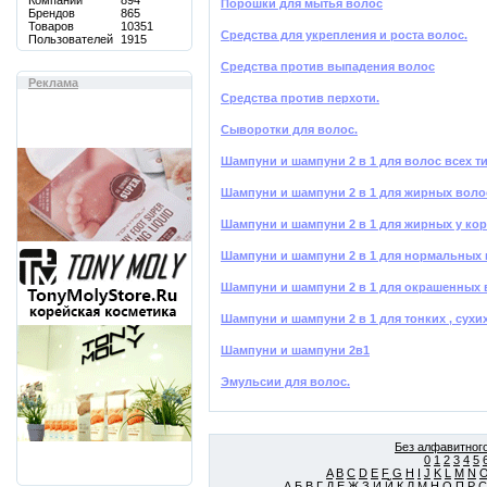
Компаний
894
Порошки для мытья волос
Брендов
865
Товаров
10351
Средства для укрепления и роста волос.
Пользователей
1915
Средства против выпадения волос
Реклама
Средства против перхоти.
Сыворотки для волос.
Шампуни и шампуни 2 в 1 для волос всех 
Шампуни и шампуни 2 в 1 для жирных воло
Шампуни и шампуни 2 в 1 для жирных у кор
Шампуни и шампуни 2 в 1 для нормальных
Шампуни и шампуни 2 в 1 для окрашенных 
Шампуни и шампуни 2 в 1 для тонких , сух
Шампуни и шампуни 2в1
Эмульсии для волос.
Без алфавитного
0
1
2
3
4
5
A
B
C
D
E
F
G
H
I
J
K
L
M
N
А
Б
В
Г
Д
Е
Ж
З
И
Й
К
Л
М
Н
О
П
Р
С