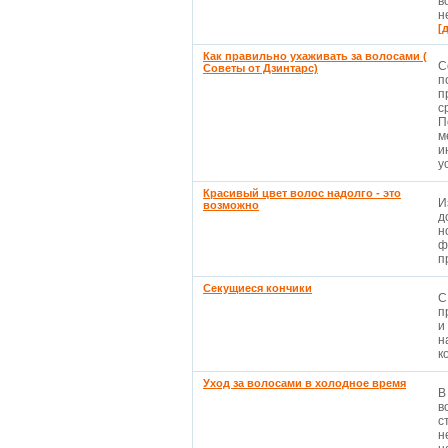
в
н
[
Как правильно ухаживать за волосами (
С
Советы от Дзинтарс)
п
п
с
П
м
и
ус
Красивый цвет волос надолго - это
И
возможно
д
н
ф
п
Секущиеся кончики
С
п
и
н
к
Уход за волосами в холодное время
В
в
с
н