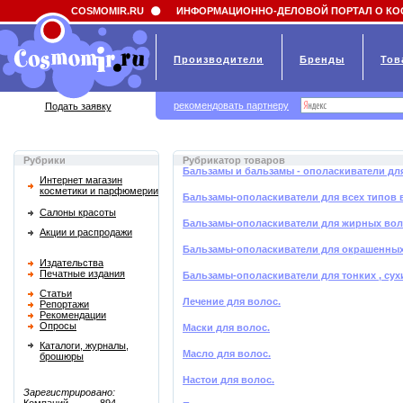
Field 'news_title' doesn't have a default value
COSMOMIR.RU
ИНФОРМАЦИОННО-ДЕЛОВОЙ ПОРТАЛ О КО
Производители
Бренды
Тов
рекомендовать партнеру
Подать заявку
Рубрики
Рубрикатор товаров
Бальзамы и бальзамы - ополаскиватели дл
Интернет магазин
косметики и парфюмерии
Бальзамы-ополаскиватели для всех типов 
Салоны красоты
Бальзамы-ополаскиватели для жирных во
Акции и распродажи
Бальзамы-ополаскиватели для окрашенных
Издательства
Печатные издания
Бальзамы-ополаскиватели для тонких , су
Статьи
Лечение для волос.
Репортажи
Рекомендации
Опросы
Маски для волос.
Каталоги, журналы,
Масло для волос.
брошюры
Настои для волос.
Зарегистрировано: