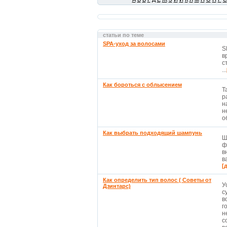
статьи по теме
SPA-уход за волосами
S
в
с
...
Как бороться с облысением
Т
р
н
н
о
Как выбрать подходящий шампунь
Ш
ф
в
в
[
Как определить тип волос ( Советы от
У
Дзинтарс)
с
в
г
н
с