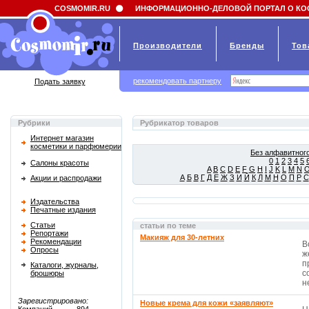
Field 'news_title' doesn't have a default value
COSMOMIR.RU
ИНФОРМАЦИОННО-ДЕЛОВОЙ ПОРТАЛ О КО
Производители
Бренды
Тов
рекомендовать партнеру
Подать заявку
Рубрики
Рубрикатор товаров
Интернет магазин
косметики и парфюмерии
Без алфавитного
0
1
2
3
4
5
Салоны красоты
A
B
C
D
E
F
G
H
I
J
K
L
M
N
А
Б
В
Г
Д
Е
Ж
З
И
Й
К
Л
М
Н
О
П
Р
С
Акции и распродажи
Издательства
Печатные издания
Статьи
статьи по теме
Репортажи
Макияж для 30-летних
Рекомендации
В
Опросы
ж
п
Каталоги, журналы,
с
брошюры
не
Зарегистрировано:
Новые крема для кожи «заявляют»