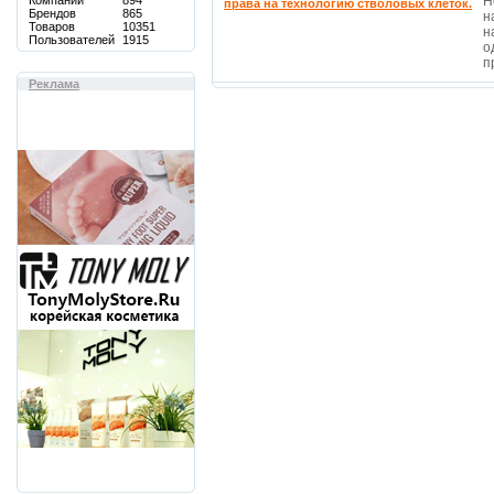
Компаний
894
Н
права на технологию стволовых клеток.
Брендов
865
н
Товаров
10351
н
Пользователей
1915
о
п
Реклама