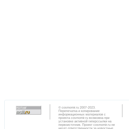
© cosmomir.ru 2007-2023.
Перепечатка и копирование
информационных материалов с
проекта cosmomir.ru возможна при
установке активной гиперссылки на
первоисточник. Проект cosmomir.ru не
несет ответственности за новостные