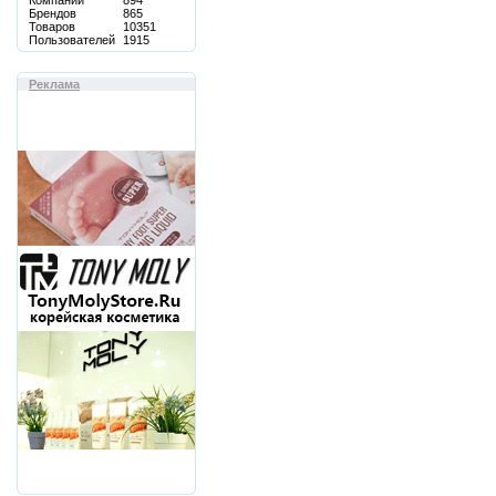
Компаний
894
Брендов
865
Товаров
10351
Пользователей
1915
Реклама