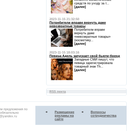
средств по уходу за т...
[далее]
2023-11-15 21:32:50
Потребители вправе вернуть даже
невозвратные товары
Потребители вправе
вернуть даже
«невозвратные товары»
(косметику...
[далее]
2023-11-15 18:03:16
Певица Адель запускает свой бьюти-бренд
Западные СМИ пишут, что
певица зарегистрировала
товарный знак Th...
[далее]
RSS лента
ли предложения по
Размещение
Вопросы
 обязательно
рекламы на
сотрудничества
u@yandex.ru
сайте