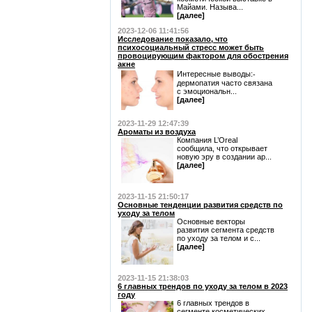
Майами. Называ...
[далее]
2023-12-06 11:41:56
Исследование показало, что
психосоциальный стресс может быть
провоцирующим фактором для обострения
акне
Интересные выводы:⁃
дермопатия часто связана
с эмоциональн...
[далее]
2023-11-29 12:47:39
Ароматы из воздуха
Компания L’Oreal
сообщила, что открывает
новую эру в создании ар...
[далее]
2023-11-15 21:50:17
Основные тенденции развития средств по
уходу за телом
Основные векторы
развития сегмента средств
по уходу за телом и с...
[далее]
2023-11-15 21:38:03
6 главных трендов по уходу за телом в 2023
году
6 главных трендов в
сегменте косметических