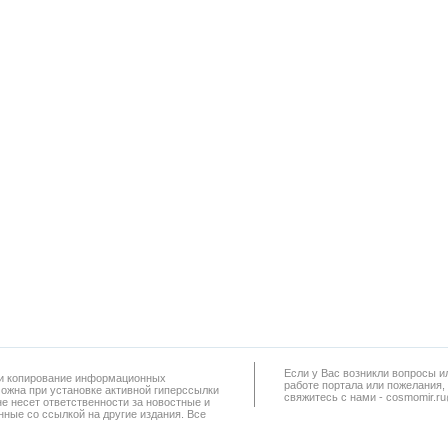
Если у Вас возникли вопросы и
а и копирование информационных
работe портала или пожелания,
можна при установке активной гиперссылки
свяжитесь с нами - cosmomir.r
не несет ответственности за новостные и
ные со ссылкой на другие издания. Все