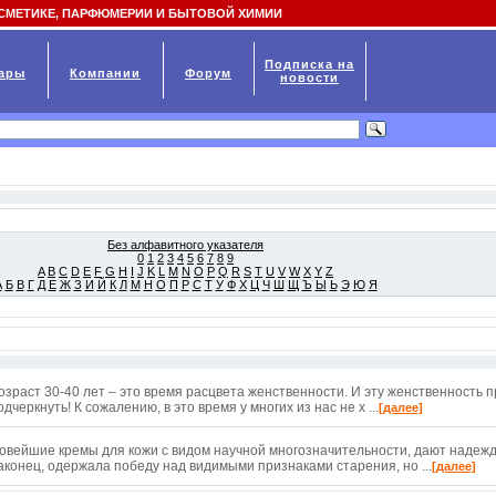
СМЕТИКЕ, ПАРФЮМЕРИИ И БЫТОВОЙ ХИМИИ
Подписка на
ары
Компании
Форум
новости
Без алфавитного указателя
0
1
2
3
4
5
6
7
8
9
A
B
C
D
E
F
G
H
I
J
K
L
M
N
O
P
Q
R
S
T
U
V
W
X
Y
Z
А
Б
В
Г
Д
Е
Ж
З
И
Й
К
Л
М
Н
О
П
Р
С
Т
У
Ф
Х
Ц
Ч
Ш
Щ
Ъ
Ы
Ь
Э
Ю
Я
озраст 30-40 лет – это время расцвета женственности. И эту женственность 
одчеркнуть! К сожалению, в это время у многих из нас не х ...
[далее]
овейшие кремы для кожи с видом научной многозначительности, дают надежду
аконец, одержала победу над видимыми признаками старения, но ...
[далее]