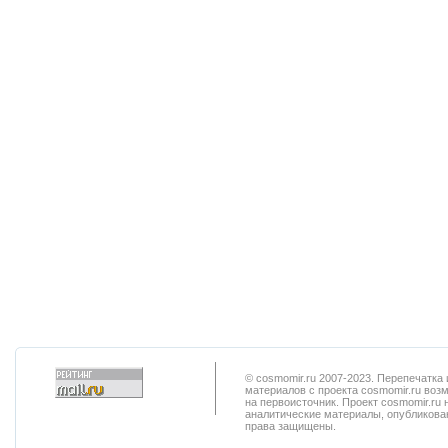
© cosmomir.ru 2007-2023. Перепечатк
материалов с проекта cosmomir.ru воз
на первоисточник. Проект cosmomir.ru 
аналитические материалы, опубликован
права защищены.