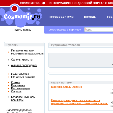
Field 'news_title' doesn't have a default value
COSMOMIR.RU
ИНФОРМАЦИОННО-ДЕЛОВОЙ ПОРТАЛ О КО
Производители
Бренды
Тов
рекомендовать партнеру
Подать заявку
Рубрики
Рубрикатор товаров
Интернет магазин
косметики и парфюмерии
Салоны красоты
Акции и распродажи
Издательства
Печатные издания
Статьи
статьи по теме
Репортажи
Макияж для 30-летних
Рекомендации
В
Опросы
п
Каталоги, журналы,
брошюры
Новые крема для кожи «заявляют»
Н
права на технологию стволовых клеток.
н
Зарегистрировано: