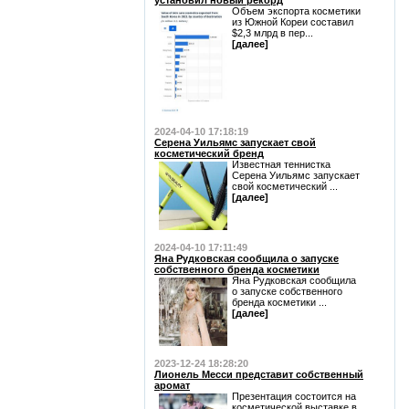
установил новый рекорд
Объем экспорта косметики
из Южной Кореи составил
$2,3 млрд в пер...
[далее]
2024-04-10 17:18:19
Серена Уильямс запускает свой
косметический бренд
Известная теннистка
Серена Уильямс запускает
свой косметический ...
[далее]
2024-04-10 17:11:49
Яна Рудковская сообщила о запуске
собственного бренда косметики
Яна Рудковская сообщила
о запуске собственного
бренда косметики ...
[далее]
2023-12-24 18:28:20
Лионель Месси представит собственный
аромат
Презентация состоится на
косметической выставке в