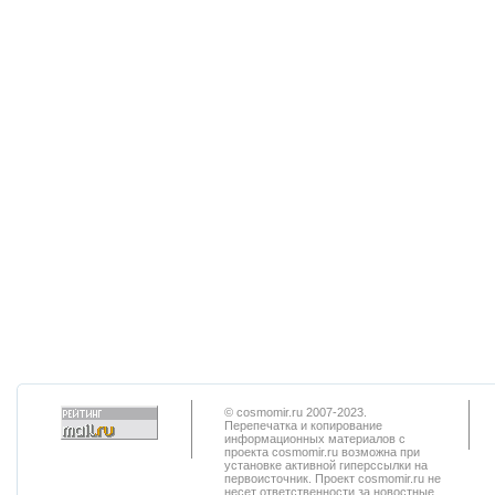
© cosmomir.ru 2007-2023.
Перепечатка и копирование
информационных материалов с
проекта cosmomir.ru возможна при
установке активной гиперссылки на
первоисточник. Проект cosmomir.ru не
несет ответственности за новостные