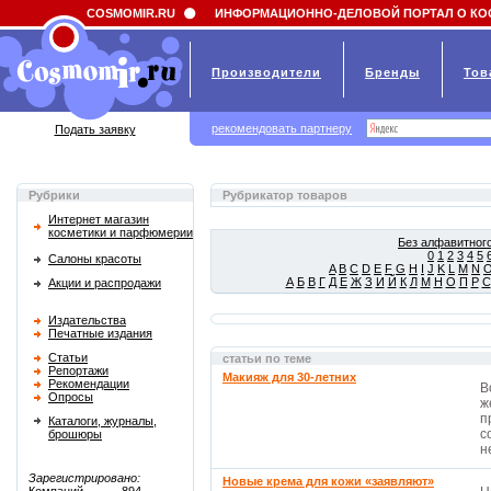
Field 'news_title' doesn't have a default value
COSMOMIR.RU
ИНФОРМАЦИОННО-ДЕЛОВОЙ ПОРТАЛ О КО
Производители
Бренды
Тов
рекомендовать партнеру
Подать заявку
Рубрики
Рубрикатор товаров
Интернет магазин
косметики и парфюмерии
Без алфавитного
0
1
2
3
4
5
Салоны красоты
A
B
C
D
E
F
G
H
I
J
K
L
M
N
А
Б
В
Г
Д
Е
Ж
З
И
Й
К
Л
М
Н
О
П
Р
С
Акции и распродажи
Издательства
Печатные издания
Статьи
статьи по теме
Репортажи
Макияж для 30-летних
Рекомендации
В
Опросы
ж
п
Каталоги, журналы,
с
брошюры
не
Зарегистрировано:
Новые крема для кожи «заявляют»