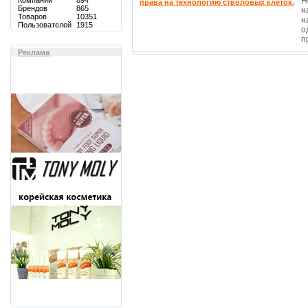
Компаний
894
Н
права на технологию стволовых клеток.
Брендов
865
н
Товаров
10351
н
Пользователей
1915
о
п
Реклама