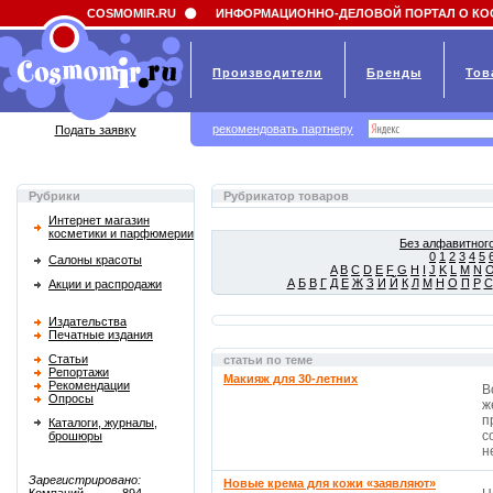
Field 'news_title' doesn't have a default value
COSMOMIR.RU
ИНФОРМАЦИОННО-ДЕЛОВОЙ ПОРТАЛ О КО
Производители
Бренды
Тов
рекомендовать партнеру
Подать заявку
Рубрики
Рубрикатор товаров
Интернет магазин
косметики и парфюмерии
Без алфавитного
0
1
2
3
4
5
Салоны красоты
A
B
C
D
E
F
G
H
I
J
K
L
M
N
А
Б
В
Г
Д
Е
Ж
З
И
Й
К
Л
М
Н
О
П
Р
С
Акции и распродажи
Издательства
Печатные издания
Статьи
статьи по теме
Репортажи
Макияж для 30-летних
Рекомендации
В
Опросы
ж
п
Каталоги, журналы,
с
брошюры
не
Зарегистрировано:
Новые крема для кожи «заявляют»