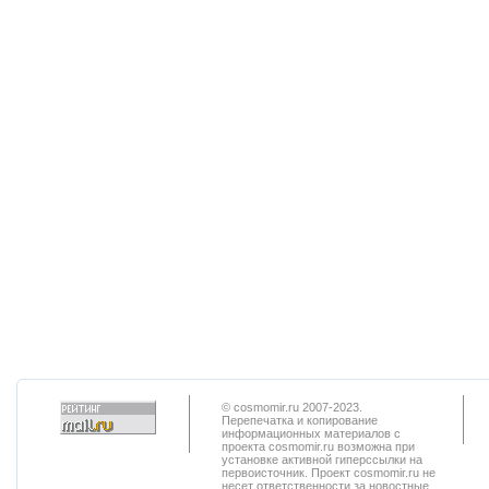
© cosmomir.ru 2007-2023.
Перепечатка и копирование
информационных материалов с
проекта cosmomir.ru возможна при
установке активной гиперссылки на
первоисточник. Проект cosmomir.ru не
несет ответственности за новостные