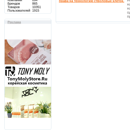
Компаний
894
Н
права на технологию стволовых клеток.
Брендов
865
н
Товаров
10351
н
Пользователей
1915
о
п
Реклама