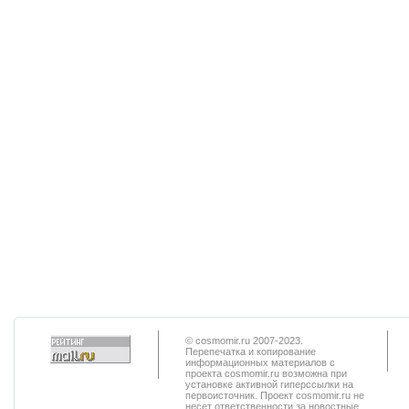
© cosmomir.ru 2007-2023.
Перепечатка и копирование
информационных материалов с
проекта cosmomir.ru возможна при
установке активной гиперссылки на
первоисточник. Проект cosmomir.ru не
несет ответственности за новостные