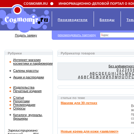
Field 'news_title' doesn't have a default value
COSMOMIR.RU
ИНФОРМАЦИОННО-ДЕЛОВОЙ ПОРТАЛ О КО
Производители
Бренды
Тов
рекомендовать партнеру
Подать заявку
Рубрики
Рубрикатор товаров
Интернет магазин
косметики и парфюмерии
Без алфавитного
0
1
2
3
4
5
Салоны красоты
A
B
C
D
E
F
G
H
I
J
K
L
M
N
А
Б
В
Г
Д
Е
Ж
З
И
Й
К
Л
М
Н
О
П
Р
С
Акции и распродажи
Издательства
Печатные издания
Статьи
статьи по теме
Репортажи
Макияж для 30-летних
Рекомендации
В
Опросы
ж
п
Каталоги, журналы,
с
брошюры
не
Зарегистрировано:
Новые крема для кожи «заявляют»