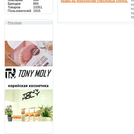
Компаний
894
Н
права на технологию стволовых клеток.
Брендов
865
н
Товаров
10351
н
Пользователей
1915
о
п
Реклама