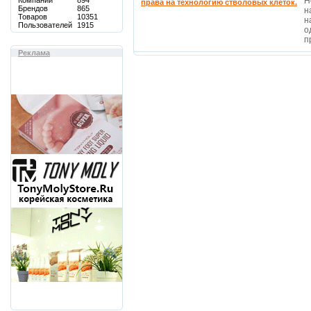
Компаний
894
Н
права на технологию стволовых клеток.
Брендов
865
н
Товаров
10351
н
Пользователей
1915
о
п
Реклама