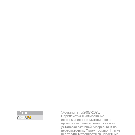
© cosmomir.ru 2007-2023.
Перепечатка и копирование
информационных материалов с
проекта cosmomir.ru возможна при
установке активной гиперссылки на
первоисточник. Проект cosmomir.ru не
несет ответственности за новостные