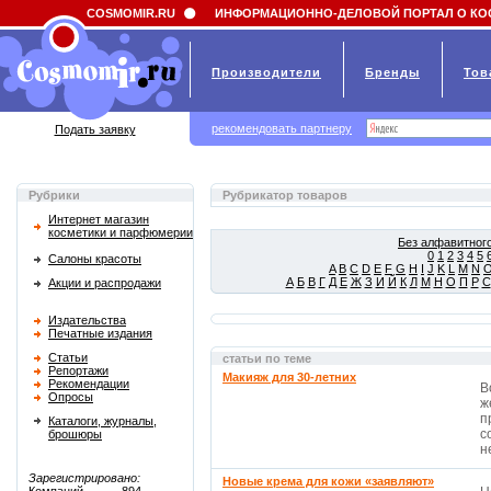
Field 'news_title' doesn't have a default value
COSMOMIR.RU
ИНФОРМАЦИОННО-ДЕЛОВОЙ ПОРТАЛ О КО
Производители
Бренды
Тов
рекомендовать партнеру
Подать заявку
Рубрики
Рубрикатор товаров
Интернет магазин
косметики и парфюмерии
Без алфавитного
0
1
2
3
4
5
Салоны красоты
A
B
C
D
E
F
G
H
I
J
K
L
M
N
А
Б
В
Г
Д
Е
Ж
З
И
Й
К
Л
М
Н
О
П
Р
С
Акции и распродажи
Издательства
Печатные издания
Статьи
статьи по теме
Репортажи
Макияж для 30-летних
Рекомендации
В
Опросы
ж
п
Каталоги, журналы,
с
брошюры
не
Зарегистрировано:
Новые крема для кожи «заявляют»