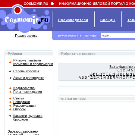
Field 'news_title' doesn't have a default value
COSMOMIR.RU
ИНФОРМАЦИОННО-ДЕЛОВОЙ ПОРТАЛ О КО
Производители
Бренды
Тов
рекомендовать партнеру
Подать заявку
Рубрики
Рубрикатор товаров
Интернет магазин
косметики и парфюмерии
Без алфавитного
0
1
2
3
4
5
Салоны красоты
A
B
C
D
E
F
G
H
I
J
K
L
M
N
А
Б
В
Г
Д
Е
Ж
З
И
Й
К
Л
М
Н
О
П
Р
С
Акции и распродажи
Издательства
Печатные издания
Статьи
статьи по теме
Репортажи
Рекомендации
Опросы
Каталоги, журналы,
брошюры
Зарегистрировано: