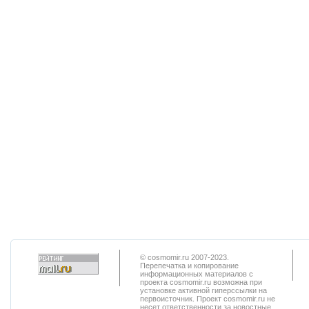
© cosmomir.ru 2007-2023.
Перепечатка и копирование
информационных материалов с
проекта cosmomir.ru возможна при
установке активной гиперссылки на
первоисточник. Проект cosmomir.ru не
несет ответственности за новостные