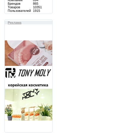
Компаний
894
Брендов
865
Товаров
10351
Пользователей
1915
Реклама