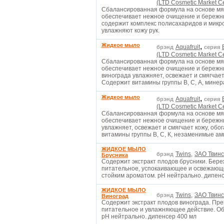
(LTD Cosmetic Market Ce
Сбалансированная формула на основе мя
обеспечивает нежное очищение и бережны
содержит комплекс полисахаридов и микр
увлажняют кожу рук.
Жидкое мыло
,
Aquafruit
брэнд
серия
(LTD Cosmetic Market Ce
Сбалансированная формула на основе мя
обеспечивает нежное очищение и бережный
винограда увлажняет, освежает и смягчае
Содержит витамины группы В, С, А, мине
Жидкое мыло
,
Aquafruit
брэнд
серия
(LTD Cosmetic Market Ce
Сбалансированная формула на основе мя
обеспечивает нежное очищение и бережный
увлажняет, освежает и смягчает кожу, об
витамины группы В, С, К, незаменимые а
ЖИДКОЕ МЫЛО
Twins,
ЗАО Твинс 
брэнд
Брусника
Содержит экстракт плодов брусники. Бере
питательное, успокаивающее и освежающ
стойким ароматом. рН нейтрально. дипен
ЖИДКОЕ МЫЛО
Twins,
ЗАО Твинс 
брэнд
Виноград
Содержит экстракт плодов винограда. Пре
питательное и увлажняющее действие. О
рН нейтрально. дипенсер 400 мл