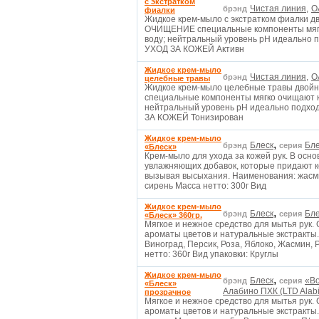
с экстратком
Чистая линия,
О
брэнд
фиалки
Жидкое крем-мыло с экстратком фиалки д
ОЧИЩЕНИЕ специальные компоненты мягко
воду; нейтральный уровень рН идеально по
УХОД ЗА КОЖЕЙ Активн
Жидкое крем-мыло
Чистая линия,
О
брэнд
целебные травы
Жидкое крем-мыло целебные травы двой
специальные компоненты мягко очищают ко
нейтральный уровень рН идеально подходи
ЗА КОЖЕЙ Тонизирован
Жидкое крем-мыло
,
Блеск
Бле
брэнд
серия
«Блеск»
Крем-мыло для ухода за кожей рук. В осн
увлажняющих добавок, которые придают к
вызывая высыхания. Наименования: жасмин
сирень Масса нетто: 300г Вид
Жидкое крем-мыло
,
Блеск
Бле
брэнд
серия
«Блеск» 360гр.
Мягкое и нежное средство для мытья рук
ароматы цветов и натуральные экстракты.
Виноград, Персик, Роза, Яблоко, Жасмин,
нетто: 360г Вид упаковки: Круглы
Жидкое крем-мыло
,
Блеск
«Во
брэнд
серия
«Блеск»
Алабино ПХК (LTD Alab
прозрачное
Мягкое и нежное средство для мытья рук
ароматы цветов и натуральные экстракты.