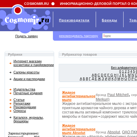
Field 'news_title' doesn't have a default value
COSMOMIR.RU
ИНФОРМАЦИОННО-ДЕЛОВОЙ ПОРТАЛ О КО
Производители
Бренды
Тов
рекомендовать партнеру
Подать заявку
Рубрики
Рубрикатор товаров
Интернет магазин
косметики и парфюмерии
Без алфавитного
0
1
2
3
4
5
Салоны красоты
A
B
C
D
E
F
G
H
I
J
K
L
M
N
А
Б
В
Г
Д
Е
Ж
З
И
Й
К
Л
М
Н
О
П
Р
С
Акции и распродажи
Издательства
Жидкое
Печатные издания
,
Paul Mitchell
брэнд
се
антибактериальное
Merkuri)
Статьи
мыло
Репортажи
Жидкое антибактериальное мыло с экстрак
Рекомендации
приятным ароматом чайного дерева и мяты
Опросы
состав мыла активный компонент триклоз
микробы и бактерии • содержит масло ча
Каталоги, журналы,
брошюры
Жидкое
антибактериальное
Absolut,
ОАО ПКК
брэнд
мыло Absolut
Зарегистрировано:
Жидкое мыло «Absolut» эффективно борет