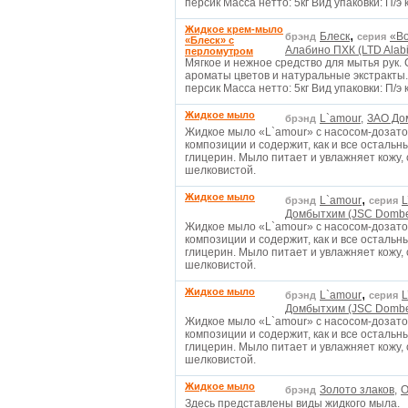
персик Масса нетто: 5кг Вид упаковки: П/э 
Жидкое крем-мыло
,
Блеск
«Во
брэнд
серия
«Блеск» с
Алабино ПХК (LTD Alab
перломутром
Мягкое и нежное средство для мытья рук
ароматы цветов и натуральные экстракты
персик Масса нетто: 5кг Вид упаковки: П/э 
Жидкое мыло
L`amour,
ЗАО До
брэнд
Жидкое мыло «L`amour» с насосом-дозат
композиции и содержит, как и все остальн
глицерин. Мыло питает и увлажняет кожу, 
шелковистой.
Жидкое мыло
,
L`amour
L
брэнд
серия
Домбытхим (JSC Dombe
Жидкое мыло «L`amour» с насосом-дозат
композиции и содержит, как и все остальн
глицерин. Мыло питает и увлажняет кожу, 
шелковистой.
Жидкое мыло
,
L`amour
L
брэнд
серия
Домбытхим (JSC Dombe
Жидкое мыло «L`amour» с насосом-дозат
композиции и содержит, как и все остальн
глицерин. Мыло питает и увлажняет кожу, 
шелковистой.
Жидкое мыло
Золото злаков,
О
брэнд
Здесь представлены виды жидкого мыла.