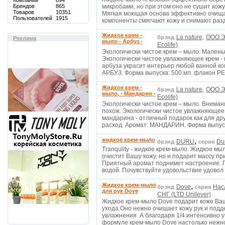
Компаний
894
Брендов
865
микробами, но при этом оно не сушит кожу,
Товаров
10351
Мягкая моющая основа эффективно очища
Пользователей
1915
компоненты смягчают кожу и снимают ра
Жидкое крем -
La nature,
OOO Э
брэнд
Реклама
мыло - Арбуз -
Ecolife)
Экологически чистое крем – мыло. Малень
Экологически чистое увлажняющее крем - 
арбуза украсит интерьер любой ванной к
АРБУЗ. Форма выпуска: 500 мл. флакон Р
Жидкое крем -
La nature,
OOO Э
брэнд
мыло, - Мандарин -
Ecolife)
Экологически чистое крем – мыло. Внимание
похож. Экологически чистое увлажняющее 
мандарина - отличный подарок как для дру
расход. Аромат: МАНДАРИН. Форма выпус
жидкое крем-мыло
,
DURU
Du
брэнд
серия
Tranqulity - жидкое крем-мыло. Жидкое мы
очистит Вашу кожу, но и подарит массу п
Приятный аромат поднимет настроение. П
водой. Почувствуйте удовольствие удовол
Жидкое крем-мыло
,
Dove
Нас
брэнд
серия
для рук Dove
СНГ (LTD Unilever)
Жидкое крем-мыло Dove подарит коже Ва
ухода.Оно нежно очищает кожу рук и под
увлажнения. А благодаря 1/4 интенсивно
формуле крем-мыло Dove настолько нежно