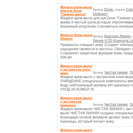
Жидкое крем-мыло
,
Dove
Сия
брэнд
серия
для рук Dove
Unilever)
"Сияние шёлка"
Жидкое крем-мыло для рук Dove "Сияние 
крема и чистый шёлк,которые обеспечива
бережный уход.Кожа становиться необыкно
Жидкое Крем-мыло
,
Красная Линия
брэнд
Нежное
Линия (LTD Krasnaya Li
Прекрасно очищает кожу. Создает обильн
ощущения свежести и частоты. Обладает
Сохраняет защитные функции кожи, прида
500 мл
Жидкое крем-мыло
с экстрактом алое-
Чистая линия,
О
брэнд
вера
Жидкое крем-мыло с экстратком алое-вера
ОЧИЩЕНИЕ специальные компоненты мягко
воду; нейтральный уровень рН идеально по
УХОД ЗА КОЖЕЙ Уп
Жидкое крем-мыло
с экстрактом
Чистая линия,
О
брэнд
пшеницы
Жидкое крем-мыло ЧИСТАЯ ЛИНИЯ с экстр
мыло ЧИСТАЯ ЛИНИЯ создано специально 
Благодаря особой формуле делает кожу гл
пшеницы, который питает кожу,
Жидкое крем-мыло