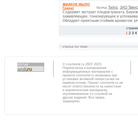
ЖИДКОЕ МЫЛО
Twins,
ЗАО Твинс 
брэнд
Гранат
Содержит экстракт плодов граната. Береж
заживляющее, тонизирующее и успокаиваю
Обладает приятным стойким ароматом. рН
страни
1
2
3
4
статьи по теме
© cosmomir.ru 2007-2023.
Перепечатка и копирование
информационных материалов с
проекта cosmomir.ru возможна при
установке активной гиперссылки на
первоисточник. Проект cosmomir.ru не
несет ответственности за новостные
и аналитические материалы,
опубликованные со ссылкой на
другие издания. Все права
защищены.