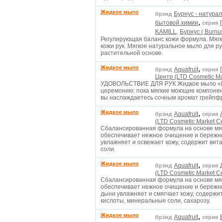
Жидкое мыло
Бурнус - натура
брэнд
,
бытовой химии
серия
KAMILL,
Бурнус ( Burnu
Регулирующая баланс кожи формула. Мягк
кожи рук. Мягкое натуральное мыло для ру
растительной основе.
Жидкое мыло
,
Aquafruit
брэнд
серия
Центр (LTD Cosmetic Ma
УДОВОЛЬСТВИЕ ДЛЯ РУК Жидкое мыло «Г
церемонию: пока мягкие моющие компонен
вы наслаждаетесь сочным аромат грейпф
Жидкое мыло
,
Aquafruit
брэнд
серия
(LTD Cosmetic Market Ce
Сбалансированная формула на основе мя
обеспечивает нежное очищение и бережный
увлажняет и освежает кожу, содержит вит
соли.
Жидкое мыло
,
Aquafruit
брэнд
серия
(LTD Cosmetic Market Ce
Сбалансированная формула на основе мя
обеспечивает нежное очищение и бережный
дыни увлажняет и смягчает кожу, содержит
кислоты, минеральные соли, сахарозу.
Жидкое мыло
,
Aquafruit
брэнд
серия