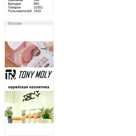
Компаний
894
Брендов
865
Товаров
10351
Пользователей
1915
Реклама