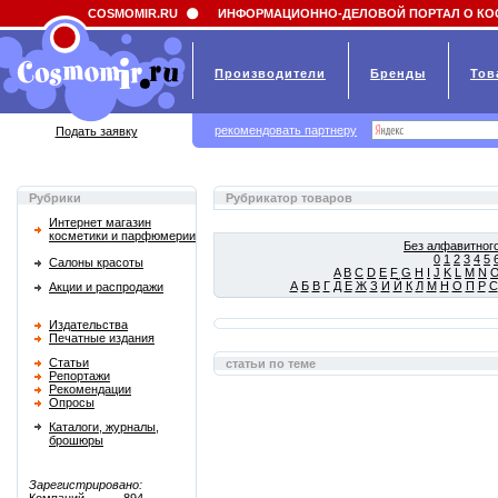
Field 'news_title' doesn't have a default value
COSMOMIR.RU
ИНФОРМАЦИОННО-ДЕЛОВОЙ ПОРТАЛ О КО
Производители
Бренды
Тов
рекомендовать партнеру
Подать заявку
Рубрики
Рубрикатор товаров
Интернет магазин
косметики и парфюмерии
Без алфавитного
0
1
2
3
4
5
Салоны красоты
A
B
C
D
E
F
G
H
I
J
K
L
M
N
А
Б
В
Г
Д
Е
Ж
З
И
Й
К
Л
М
Н
О
П
Р
С
Акции и распродажи
Издательства
Печатные издания
Статьи
статьи по теме
Репортажи
Рекомендации
Опросы
Каталоги, журналы,
брошюры
Зарегистрировано: