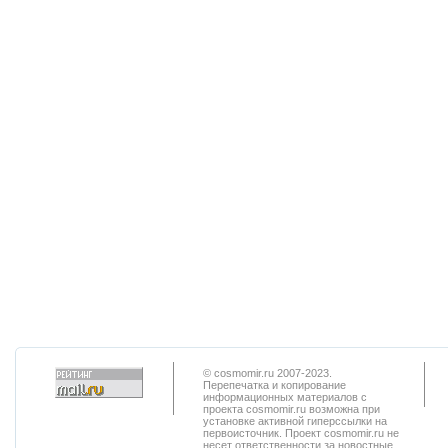
© cosmomir.ru 2007-2023.
Перепечатка и копирование
информационных материалов с
проекта cosmomir.ru возможна при
установке активной гиперссылки на
первоисточник. Проект cosmomir.ru не
несет ответственности за новостные