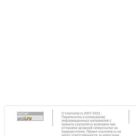
© cosmomir.ru 2007-2023.
Перепечатка и копирование
информационных материалов с
проекта cosmomir.ru возможна при
установке активной гиперссылки на
первоисточник. Проект cosmomir.ru не
несет ответственности за новостные