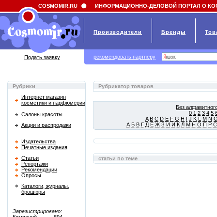
Field 'news_title' doesn't have a default value
COSMOMIR.RU
ИНФОРМАЦИОННО-ДЕЛОВОЙ ПОРТАЛ О КО
Производители
Бренды
Тов
рекомендовать партнеру
Подать заявку
Рубрики
Рубрикатор товаров
Интернет магазин
косметики и парфюмерии
Без алфавитного
0
1
2
3
4
5
Салоны красоты
A
B
C
D
E
F
G
H
I
J
K
L
M
N
А
Б
В
Г
Д
Е
Ж
З
И
Й
К
Л
М
Н
О
П
Р
С
Акции и распродажи
Издательства
Печатные издания
Статьи
статьи по теме
Репортажи
Рекомендации
Опросы
Каталоги, журналы,
брошюры
Зарегистрировано: