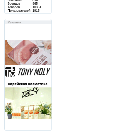
Компаний
894
Брендов
865
Товаров
10351
Пользователей
1915
Реклама