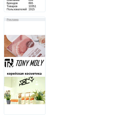
Компаний
894
Брендов
865
Товаров
10351
Пользователей
1915
Реклама