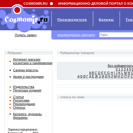
Field 'news_title' doesn't have a default value
COSMOMIR.RU
ИНФОРМАЦИОННО-ДЕЛОВОЙ ПОРТАЛ О КО
Производители
Бренды
Тов
рекомендовать партнеру
Подать заявку
Рубрики
Рубрикатор товаров
Интернет магазин
косметики и парфюмерии
Без алфавитного
0
1
2
3
4
5
Салоны красоты
A
B
C
D
E
F
G
H
I
J
K
L
M
N
А
Б
В
Г
Д
Е
Ж
З
И
Й
К
Л
М
Н
О
П
Р
С
Акции и распродажи
Издательства
Печатные издания
Статьи
статьи по теме
Репортажи
Рекомендации
Опросы
Каталоги, журналы,
брошюры
Зарегистрировано: