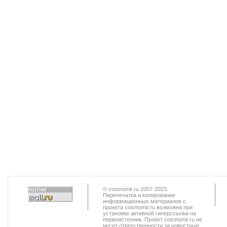
© cosmomir.ru 2007-2023.
Перепечатка и копирование
информационных материалов с
проекта cosmomir.ru возможна при
установке активной гиперссылки на
первоисточник. Проект cosmomir.ru не
несет ответственности за новостные