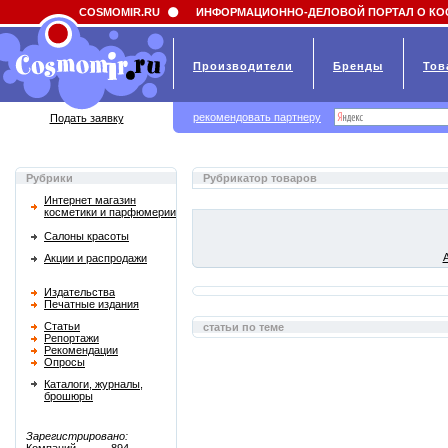
Field 'news_title' doesn't have a default value
COSMOMIR.RU
ИНФОРМАЦИОННО-ДЕЛОВОЙ ПОРТАЛ О КО
Производители
Бренды
Тов
рекомендовать партнеру
Подать заявку
Рубрики
Рубрикатор товаров
Интернет магазин
косметики и парфюмерии
Салоны красоты
Акции и распродажи
Издательства
Печатные издания
Статьи
статьи по теме
Репортажи
Рекомендации
Опросы
Каталоги, журналы,
брошюры
Зарегистрировано: