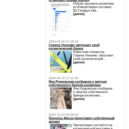
установил новый рекорд
Объем экспорта косметики
из Южной Кореи составил
$2,3 млрд в пер...
[далее]
2024-04-10 17:18:19
Серена Уильямс запускает свой
косметический бренд
Известная теннистка
Серена Уильямс запускает
свой косметический ...
[далее]
2024-04-10 17:11:49
Яна Рудковская сообщила о запуске
собственного бренда косметики
Яна Рудковская сообщила
о запуске собственного
бренда косметики ...
[далее]
2023-12-24 18:28:20
Лионель Месси представит собственный
аромат
Презентация состоится на
косметической выставке в