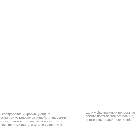
Если у Вас возникли вопросы и
а и копирование информационных
работe портала или пожелания,
можна при установке активной гиперссылки
свяжитесь с нами - cosmomir.r
не несет ответственности за новостные и
ные со ссылкой на другие издания. Все