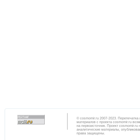
© cosmomir.ru 2007-2023. Перепечатк
материалов с проекта cosmomir.ru воз
на первоисточник. Проект cosmomir.ru 
аналитические материалы, опубликован
права защищены.