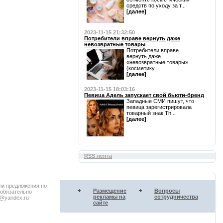
средств по уходу за т...
[далее]
2023-11-15 21:32:50
Потребители вправе вернуть даже
невозвратные товары
Потребители вправе
вернуть даже
«невозвратные товары»
(косметику...
[далее]
2023-11-15 18:03:16
Певица Адель запускает свой бьюти-бренд
Западные СМИ пишут, что
певица зарегистрировала
товарный знак Th...
[далее]
RSS лента
ли предложения по
Размещение
Вопросы
 обязательно
рекламы на
сотрудничества
u@yandex.ru
сайте