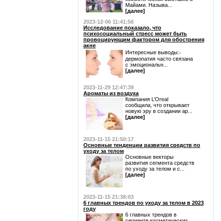
Майами. Называ...
[далее]
2023-12-06 11:41:56
Исследование показало, что
психосоциальный стресс может быть
провоцирующим фактором для обострения
акне
Интересные выводы:⁃
дермопатия часто связана
с эмоциональн...
[далее]
2023-11-29 12:47:39
Ароматы из воздуха
Компания L’Oreal
сообщила, что открывает
новую эру в создании ар...
[далее]
2023-11-15 21:50:17
Основные тенденции развития средств по
уходу за телом
Основные векторы
развития сегмента средств
по уходу за телом и с...
[далее]
2023-11-15 21:38:03
6 главных трендов по уходу за телом в 2023
году
6 главных трендов в
сегменте косметических