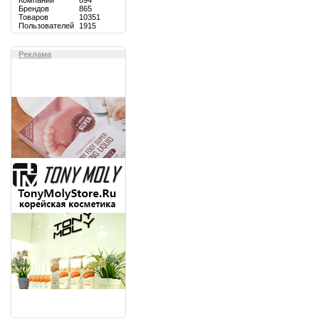
Компаний
894
Брендов
865
Товаров
10351
Пользователей
1915
Реклама