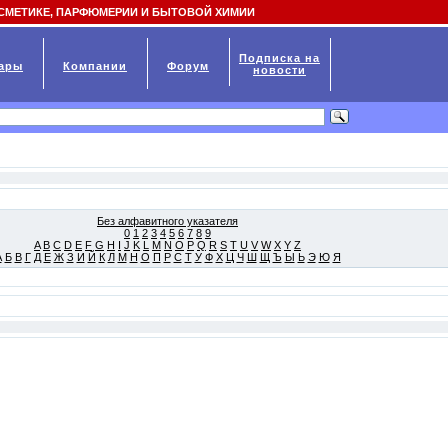
СМЕТИКЕ, ПАРФЮМЕРИИ И БЫТОВОЙ ХИМИИ
Подписка на
ары
Компании
Форум
новости
Без алфавитного указателя
0
1
2
3
4
5
6
7
8
9
A
B
C
D
E
F
G
H
I
J
K
L
M
N
O
P
Q
R
S
T
U
V
W
X
Y
Z
А
Б
В
Г
Д
Е
Ж
З
И
Й
К
Л
М
Н
О
П
Р
С
Т
У
Ф
Х
Ц
Ч
Ш
Щ
Ъ
Ы
Ь
Э
Ю
Я