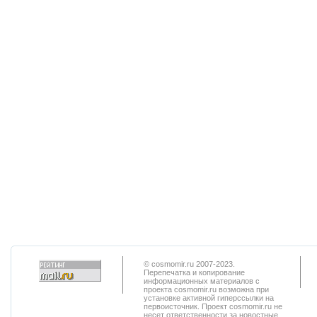
© cosmomir.ru 2007-2023.
Перепечатка и копирование
информационных материалов с
проекта cosmomir.ru возможна при
установке активной гиперссылки на
первоисточник. Проект cosmomir.ru не
несет ответственности за новостные