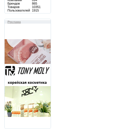
Компаний
894
Брендов
865
Товаров
10351
Пользователей
1915
Реклама