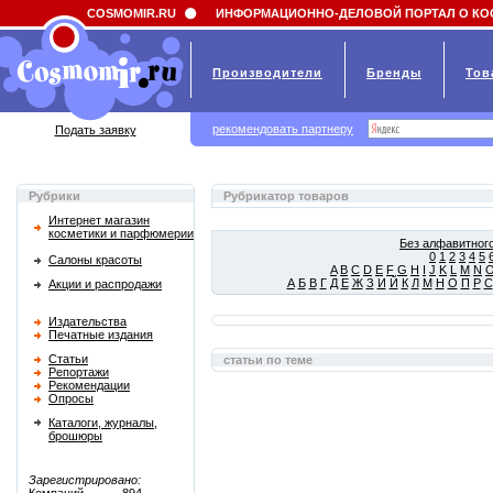
Field 'news_title' doesn't have a default value
COSMOMIR.RU
ИНФОРМАЦИОННО-ДЕЛОВОЙ ПОРТАЛ О КО
Производители
Бренды
Тов
рекомендовать партнеру
Подать заявку
Рубрики
Рубрикатор товаров
Интернет магазин
косметики и парфюмерии
Без алфавитного
0
1
2
3
4
5
Салоны красоты
A
B
C
D
E
F
G
H
I
J
K
L
M
N
А
Б
В
Г
Д
Е
Ж
З
И
Й
К
Л
М
Н
О
П
Р
С
Акции и распродажи
Издательства
Печатные издания
Статьи
статьи по теме
Репортажи
Рекомендации
Опросы
Каталоги, журналы,
брошюры
Зарегистрировано: