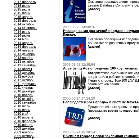
Согласно исследованиям, пров
2017 февраль
Leisure Database Company, в В
2016 июнь
[далее]
2015 июль
2015 июнь
2015 апрель
2015 февраль
2014 октябрь
2008-06-25 14:08:26
2014 сентябрь
Исследования розничной продажи натурал
2014 июль
Канаде.
2014 июнь
2014 май
Согласно последним исследовани
2014 апрель
общее число розничных продаж
2014 февраль
[далее]
2014 январь
2013 декабрь
2013 ноябрь
2013 октябрь
2008-06-25 12:35:54
2013 сентябрь
Advertising Age определил 100 крупнейши
2013 август
2012 декабрь
Авторитетное американское изда
2012 ноябрь
представило рейтинг крупнейш
2012 октябрь
Первую строчку Топ-100 LNA 
2011 февраль
занимает компания
2011 январь
[далее]
2010 декабрь
2010 ноябрь
2008-06-24 17:14:23
2010 октябрь
Наблюдается рост продаж в системе travel-r
2010 сентябрь
2010 июль
Предварительные данные о прода
2010 июнь
(продажа во время путешествий
2010 май
...
2010 апрель
[далее]
2010 февраль
2010 январь
2009 декабрь
2009 ноябрь
2008-06-24 15:38:54
2009 октябрь
В чёрном городе Новая рекламная кампани