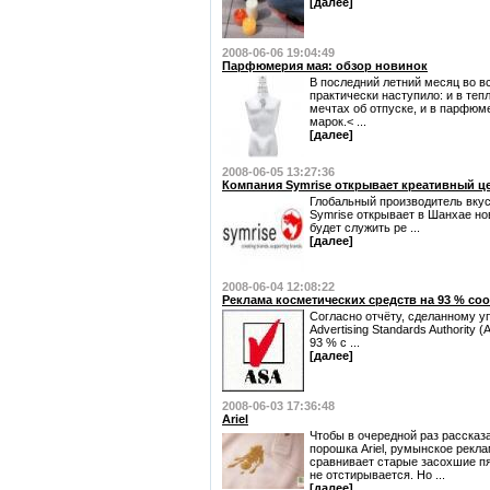
[далее]
2008-06-06 19:04:49
Парфюмерия мая: обзор новинок
В последний летний месяц во вс
практически наступило: и в теп
мечтах об отпуске, и в парфю
марок.< ...
[далее]
2008-06-05 13:27:36
Компания Symrise открывает креативный це
Глобальный производитель вку
Symrise открывает в Шанхае но
будет служить ре ...
[далее]
2008-06-04 12:08:22
Реклама косметических средств на 93 % соо
Согласно отчёту, сделанному 
Advertising Standards Authority
93 % с ...
[далее]
2008-06-03 17:36:48
Ariel
Чтобы в очередной раз рассказ
порошка Ariel, румынское реклам
сравнивает старые засохшие пят
не отстирывается. Но ...
[далее]