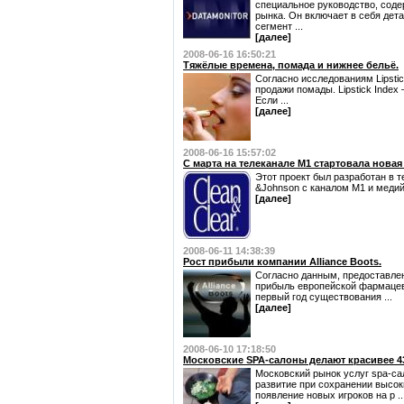
специальное руководство, сод
рынка. Он включает в себя дет
сегмент ...
[далее]
2008-06-16 16:50:21
Тяжёлые времена, помада и нижнее бельё.
Согласно исследованиям Lipstic
продажи помады. Lipstick Index
Если ...
[далее]
2008-06-16 15:57:02
С марта на телеканале М1 стартовала новая
Этот проект был разработан в 
&Johnson с каналом М1 и меди
[далее]
2008-06-11 14:38:39
Рост прибыли компании Alliance Boots.
Согласно данным, предоставле
прибыль европейской фармацевт
первый год существования ...
[далее]
2008-06-10 17:18:50
Московские SPA-салоны делают красивее 43
Московский рынок услуг spa-сал
развитие при сохранении высок
появление новых игроков на р ..