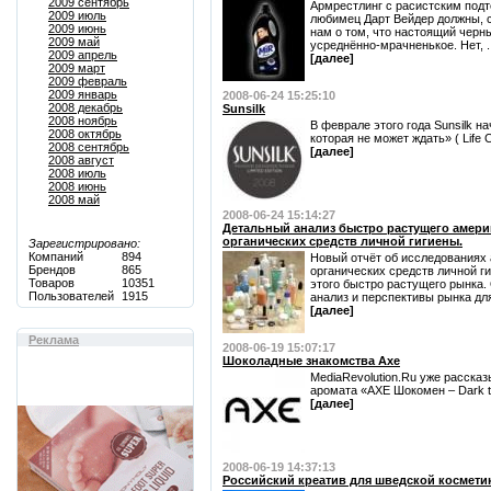
2009 сентябрь
Армрестлинг с расистским подт
2009 июль
любимец Дарт Вейдер должны, с
2009 июнь
нам о том, что настоящий черны
2009 май
усреднённо-мрачненькое. Нет, ..
2009 апрель
[далее]
2009 март
2009 февраль
2009 январь
2008-06-24 15:25:10
2008 декабрь
Sunsilk
2008 ноябрь
В феврале этого года Sunsilk 
2008 октябрь
которая не может ждать» ( Life Ca
2008 сентябрь
[далее]
2008 август
2008 июль
2008 июнь
2008 май
2008-06-24 15:14:27
Детальный анализ быстро растущего амери
органических средств личной гигиены.
Зарегистрировано:
Компаний
894
Новый отчёт об исследованиях
Брендов
865
органических средств личной г
Товаров
10351
этого быстро растущего рынка.
Пользователей
1915
анализ и перспективы рынка для
[далее]
Реклама
2008-06-19 15:07:17
Шоколадные знакомства Ахе
MediaRevolution.Ru уже расска
аромата «AXE Шокомен – Dark te
[далее]
2008-06-19 14:37:13
Российский креатив для шведской космети