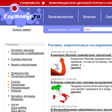
Field 'news_title' doesn't have a default value
COSMOMIR.RU
ИНФОРМАЦИОННО-ДЕЛОВОЙ ПОРТАЛ О КО
Производители
Бренды
Тов
рекомендовать партнеру
Подать заявку
Рубрики
Реклама, маркетинговые исследования
Интернет магазин
2008-06-30 12:45:28
косметики и парфюмерии
Компания Shiseido разработала трёхлетний
Компания Shiseido разработала
Салоны красоты
прибыли, согласно которому чи
Акции и распродажи
цифру в ...
[далее]
Издательства
Печатные издания
2008-06-27 13:58:30
Статьи
В Италии отмечен рост продаж на косметич
Репортажи
Продажи косметической индустр
Рекомендации
составляет примерно 8,2 млрд. 
Опросы
[далее]
Каталоги, журналы,
брошюры
Архив
2008-06-26 12:27:54
2023 ноябрь
В Великобритании наблюдается рост spa и
2021 август