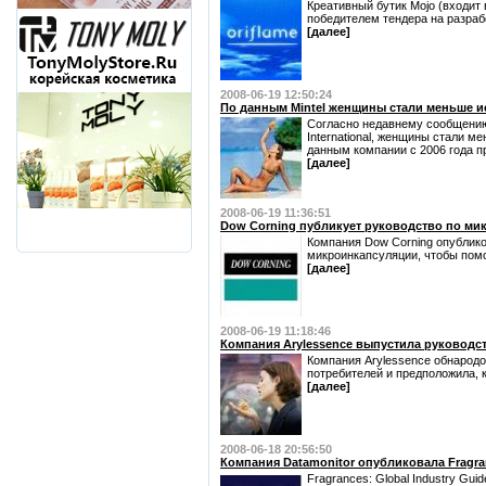
Креативный бутик Mojo (входит
победителем тендера на разрабо
[далее]
2008-06-19 12:50:24
По данным Mintel женщины стали меньше и
Согласно недавнему сообщению
International, женщины стали м
данным компании с 2006 года п
[далее]
2008-06-19 11:36:51
Dow Corning публикует руководство по ми
Компания Dow Corning опублико
микроинкапсуляции, чтобы помо
[далее]
2008-06-19 11:18:46
Компания Arylessence выпустила руковод
Компания Arylessence обнарод
потребителей и предположила, к
[далее]
2008-06-18 20:56:50
Компания Datamonitor опубликовала Fragran
Fragrances: Global Industry Gui