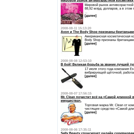
Мировой рынок антивозрастной косметики 
Мировой рынок антивозрастной 
88,92 млрд. долларов, а в этом 
...
[далее]
2008-08-11 15:13:20
Avon и The Body Shop признаны британца
Американская косметическая к
Body Shop признаны британцами
[далее]
2008-08-08 12:53:10
В бой! Великая борьба за звание лучшей ту
17 июля этого года компания Es
вибрирующей щёточкой, работаю
[далее]
2008-08-07 17:56:15
Mr. Clean почистит всё на «Самой длинной
имущества».
Торговая марка Mr. Clean от ко
чистящее средство «Самой дли
[далее]
2008-08-06 17:35:11
Sally Beauty спонсирует онлайн соревнова