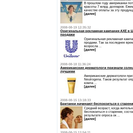
В прошлом году американки пот
красоты 7 млрд. долларов. Еж
качестве оплаты за эту продукци
[далее]
2008-08-19 12:35:32
Оригинальная рекламная кампания AXE в Ш
продажи
Оригинальная рекламная кампа
продажи. Так за последнее вре
возросла ...
[далее]
2008-08-18 11:36:24
Американские дерматологи признали солнц
лучшими
Американские дерматологи при
Neutrogena. Таков результат оп
компа ...
[далее]
2008-08-15 13:18:33
Британки начинают беспокоиться о старени
Средний возраст, когда житель
беспокоиться о старении, соста
результате опроса ок ...
[далее]
2008-08-15 12:54:11