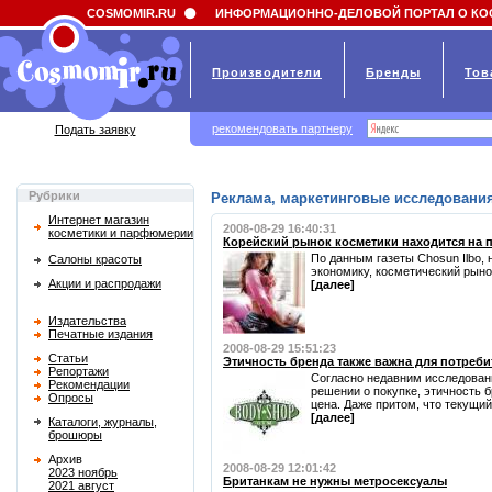
Field 'news_title' doesn't have a default value
COSMOMIR.RU
ИНФОРМАЦИОННО-ДЕЛОВОЙ ПОРТАЛ О КО
Производители
Бренды
Тов
рекомендовать партнеру
Подать заявку
Рубрики
Реклама, маркетинговые исследования
Интернет магазин
2008-08-29 16:40:31
косметики и парфюмерии
Корейский рынок косметики находится на 
По данным газеты Chosun Ilbo,
Салоны красоты
экономику, косметический рынок
Акции и распродажи
[далее]
Издательства
Печатные издания
2008-08-29 15:51:23
Статьи
Этичность бренда также важна для потребит
Репортажи
Согласно недавним исследован
Рекомендации
решении о покупке, этичность б
Опросы
цена. Даже притом, что текущий
[далее]
Каталоги, журналы,
брошюры
Архив
2008-08-29 12:01:42
2023 ноябрь
Британкам не нужны метросексуалы
2021 август