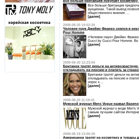
Все больше британцев покупает косметику 
Все больше британцев предпочи
аукционах. Такой вывод позвол
общественного мнения. ...
[далее]
2008-08-20 14:02:30
Человек-паук Джеймс Франко снялся в рекл
Pour Homme
«Человек-паук» Джеймс Франко 
Gucci by Gucci Pour Homme. Во 
[далее]
2008-08-20 12:23:54
Британки тратят деньги на антивозрастную 
откладывать на пенсию и платить за страх
Британки тратят деньги на анти
откладывать на пенсию и плати
опрос к ...
[далее]
2008-08-20 11:19:41
Мужской журнал Mens Vogue назвал Basenot
Мужской журнал о моде Men's V
самым лучшим сайтом Интернета
[далее]
2008-08-19 13:00:29
Американки тратят на косметику и товары 