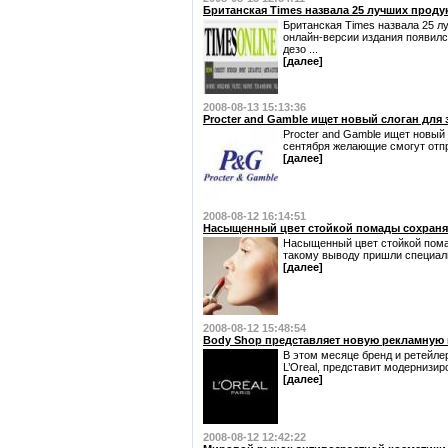
Британская Times назвала 25 лучших продук
Британская Times назвала 25 лу
онлайн-версии издания появилс
дезо ...
[далее]
2008-08-13 15:13:36
Procter and Gamble ищет новый слоган для 
Procter and Gamble ищет новый 
сентября желающие смогут отпр
[далее]
2008-08-12 16:14:51
Насыщенный цвет стойкой помады сохраняе
Насыщенный цвет стойкой помад
такому выводу пришли специали
[далее]
2008-08-12 15:48:54
Body Shop представляет новую рекламную
В этом месяце бренд и ретейле
L’Oreal, представит модернизир
[далее]
2008-08-12 12:42:22