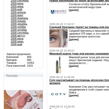
2009 сентябрь
Рынок продукции по уходу за волосами ли
2009 июль
Согласно отчёту Бразильской а
2009 июнь
косметической индустрии
2009 май
[далее]
2009 апрель
2009 март
2009 февраль
2009 январь
2008 декабрь
2008-08-26 17:44:57
2008 ноябрь
Средний британец тратит на товары для кр
2008 октябрь
Средний британец в прошлом го
2008 сентябрь
здоровья 375 евро, и это самый
2008 август
маркетинговое агентство
2008 июль
[далее]
2008 июнь
2008 май
2008-08-26 15:08:57
Мировой рынок туши для ресниц оценивает
Зарегистрировано:
Компаний
894
Мировой рынок туши для ресниц
Брендов
865
пишут британские издания. Неуд
Товаров
10351
предлагается ...
Пользователей
1915
[далее]
Реклама
2008-08-22 11:45:58
Coty рассчитывает на помощь японских бл
аромата
Компания Coty рассчитывает на
продвижении в этой стране ново
Delica ...
[далее]
2008-08-21 12:56:59