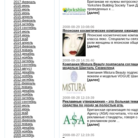
Британкам не нужны метросекс
2017 февраль
Yorkshire Building Society Таня
2016 июнь
проведенных к ...
2015 июль
[далее]
2015 июнь
2015 апрель
2015 февраль
2014 октябрь
2008-08-29 10:08:06
2014 сентябрь
Японские косметические компании ожидают
2014 июль
2014 июнь
Японские косметические компа
2014 май
класса люкс. Специалисты свя
2014 апрель
роли женщины в японском общес
2014 февраль
[далее]
2014 январь
2013 декабрь
2013 ноябрь
2008-08-28 14:35:40
2013 октябрь
Компания Mistura Beauty подписала соглаш
2013 сентябрь
моделью Шанталь Сюзерленд
2013 август
2012 декабрь
Компания Mistura Beauty подпи
2012 ноябрь
жокеем и моделью VOGUE Шанта
2012 октябрь
[далее]
2011 февраль
2011 январь
2010 декабрь
2010 ноябрь
2008-08-28 12:19:39
2010 октябрь
Рекламные утверждения – это больная тем
2010 сентябрь
средства по уходу за полостью рта.
2010 июль
2010 июнь
Британская организация по надз
2010 май
Agency (ASA) посчитала, что к
2010 апрель
рекламные стандарты, говоря о
2010 февраль
в рекламном роли ...
2010 январь
[далее]
2009 декабрь
2009 ноябрь
2009 октябрь
2008-08-27 12:19:35