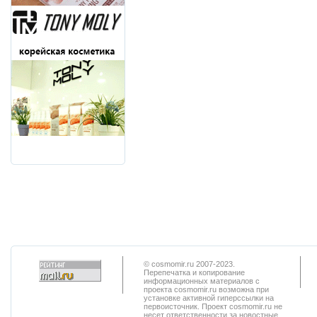
© cosmomir.ru 2007-2023.
Перепечатка и копирование
информационных материалов с
проекта cosmomir.ru возможна при
установке активной гиперссылки на
первоисточник. Проект cosmomir.ru не
несет ответственности за новостные