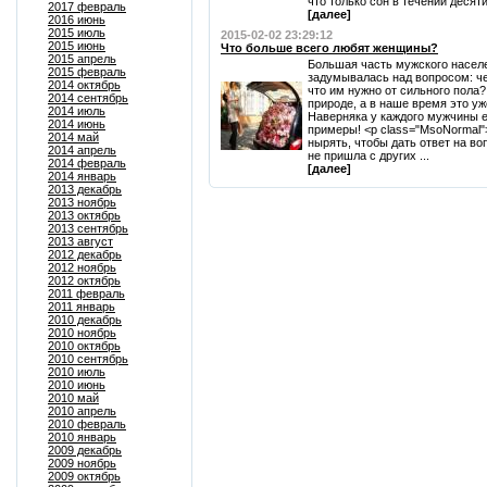
что только сон в течении десяти 
2017 февраль
[далее]
2016 июнь
2015 июль
2015-02-02 23:29:12
2015 июнь
Что больше всего любят женщины?
2015 апрель
Большая часть мужского населе
2015 февраль
задумывалась над вопросом: че
2014 октябрь
что им нужно от сильного пола
2014 сентябрь
природе, а в наше время это уж
2014 июль
Наверняка у каждого мужчины 
2014 июнь
примеры! <p class="MsoNormal"
2014 май
нырять, чтобы дать ответ на во
2014 апрель
не пришла с других ...
2014 февраль
[далее]
2014 январь
2013 декабрь
2013 ноябрь
2013 октябрь
2013 сентябрь
2013 август
2012 декабрь
2012 ноябрь
2012 октябрь
2011 февраль
2011 январь
2010 декабрь
2010 ноябрь
2010 октябрь
2010 сентябрь
2010 июль
2010 июнь
2010 май
2010 апрель
2010 февраль
2010 январь
2009 декабрь
2009 ноябрь
2009 октябрь