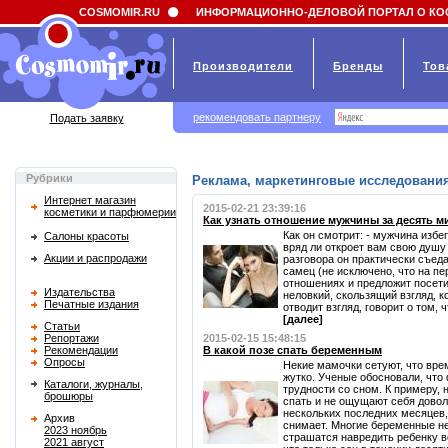
Field 'news_title' doesn't have a default value
COSMOMIR.RU
ИНФОРМАЦИОННО-ДЕЛОВОЙ ПОРТАЛ О КО
Производители
Бренды
Тов
рекомендовать партнеру
Подать заявку
Рубрики
Реклама, маркетинговые исследования
Интернет магазин
2015-02-21 23:39:16
косметики и парфюмерии
Как узнать отношение мужчины за десять м
Как он смотрит: - мужчина избе
Салоны красоты
вряд ли откроет вам свою душу 
Акции и распродажи
разговора он практически съед
самец (не исключено, что на п
отношениях и предложит посетить 
Издательства
неловкий, скользящий взгляд, ко
Печатные издания
отводит взгляд, говорит о том, ч
[далее]
Статьи
Репортажи
2015-02-15 15:48:15
Рекомендации
В какой позе спать беременным
Опросы
Некие мамочки сетуют, что вре
жутко. Ученые обосновали, чт
Каталоги, журналы,
трудности со сном. К примеру,
брошюры
спать и не ощущают себя довол
нескольких последних месяцев, 
Архив
снимает. Многие беременные не
2023 ноябрь
страшатся навредить ребенку в
2021 август