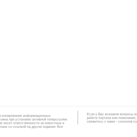
Если у Вас возникли вопросы и
а и копирование информационных
работe портала или пожелания,
можна при установке активной гиперссылки
свяжитесь с нами - cosmomir.r
не несет ответственности за новостные и
ные со ссылкой на другие издания. Все