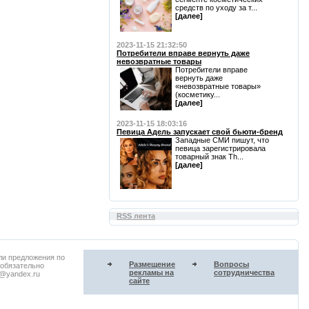
средств по уходу за т...
[далее]
2023-11-15 21:32:50
Потребители вправе вернуть даже
невозвратные товары
Потребители вправе
вернуть даже
«невозвратные товары»
(косметику...
[далее]
2023-11-15 18:03:16
Певица Адель запускает свой бьюти-бренд
Западные СМИ пишут, что
певица зарегистрировала
товарный знак Th...
[далее]
RSS лента
ли предложения по
Размещение
Вопросы
 обязательно
рекламы на
сотрудничества
u@yandex.ru
сайте