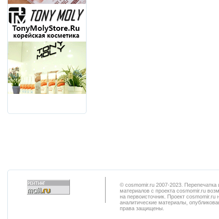
© cosmomir.ru 2007-2023. Перепечатк
материалов с проекта cosmomir.ru воз
на первоисточник. Проект cosmomir.ru 
аналитические материалы, опубликован
права защищены.