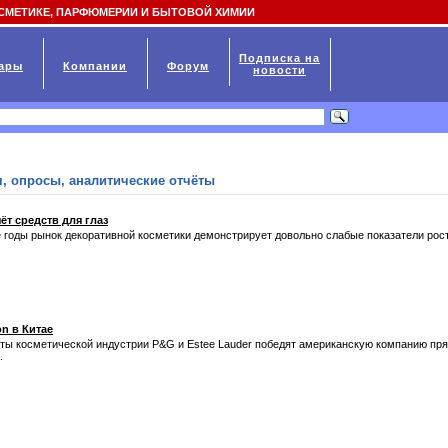
СМЕТИКЕ, ПАРФЮМЕРИИ И БЫТОВОЙ ХИМИИ
Подписка на
ары
Компании
Форум
новости
, опросы, аналитические отчёты
ёт средств для глаз
е годы рынок декоративной косметики демонстрирует довольно слабые показатели рост
on в Китае
нты косметической индустрии P&G и Estee Lauder победят американскую компанию пр
.