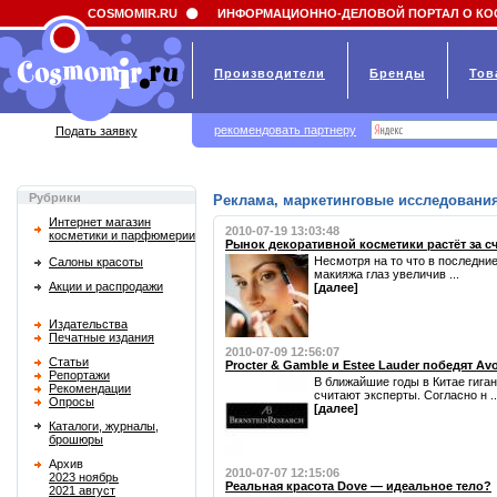
Field 'news_title' doesn't have a default value
COSMOMIR.RU
ИНФОРМАЦИОННО-ДЕЛОВОЙ ПОРТАЛ О КО
Производители
Бренды
Тов
рекомендовать партнеру
Подать заявку
Рубрики
Реклама, маркетинговые исследования
Интернет магазин
2010-07-19 13:03:48
косметики и парфюмерии
Рынок декоративной косметики растёт за сч
Несмотря на то что в последни
Салоны красоты
макияжа глаз увеличив ...
Акции и распродажи
[далее]
Издательства
Печатные издания
2010-07-09 12:56:07
Статьи
Procter & Gamble и Estee Lauder победят Av
Репортажи
В ближайшие годы в Китае гига
Рекомендации
считают эксперты. Согласно н ..
Опросы
[далее]
Каталоги, журналы,
брошюры
Архив
2010-07-07 12:15:06
2023 ноябрь
Реальная красота Dove — идеальное тело?
2021 август