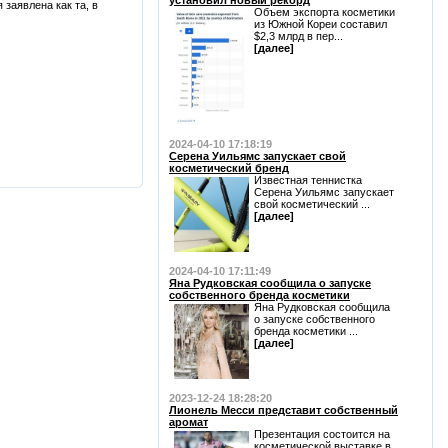
установил новый рекорд
заявлена как та, в
Объем экспорта косметики
из Южной Кореи составил
$2,3 млрд в пер...
[далее]
2024-04-10 17:18:19
Серена Уильямс запускает свой
косметический бренд
Известная теннистка
Серена Уильямс запускает
свой косметический ...
[далее]
2024-04-10 17:11:49
Яна Рудковская сообщила о запуске
собственного бренда косметики
Яна Рудковская сообщила
о запуске собственного
бренда косметики ...
[далее]
2023-12-24 18:28:20
Лионель Месси представит собственный
аромат
Презентация состоится на
косметической выставке в