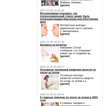
Майами. Называ...
[далее]
2023-12-06 11:41:56
Исследование показало, что
психосоциальный стресс может быть
провоцирующим фактором для обострения
акне
Интересные выводы:⁃
дермопатия часто связана
с эмоциональн...
[далее]
2023-11-29 12:47:39
Ароматы из воздуха
Компания L’Oreal
сообщила, что открывает
новую эру в создании ар...
[далее]
2023-11-15 21:50:17
Основные тенденции развития средств по
уходу за телом
Основные векторы
развития сегмента средств
по уходу за телом и с...
[далее]
2023-11-15 21:38:03
6 главных трендов по уходу за телом в 2023
году
6 главных трендов в
сегменте косметических