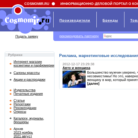
Field 'news_title' doesn't have a default value
COSMOMIR.RU
ИНФОРМАЦИОННО-ДЕЛОВОЙ ПОРТАЛ О КО
Производители
Бренды
Тов
рекомендовать партнеру
Подать заявку
Рубрики
Реклама, маркетинговые исследования
Интернет магазин
2012-12-17 23:29:38
косметики и парфюмерии
Авто и женщина
Большинство мужчин уверено, 
Салоны красоты
несовместимы! Но это, наверное
Акции и распродажи
женщину в мир, который принято
[далее]
Издательства
Печатные издания
Статьи
Репортажи
Рекомендации
Опросы
Каталоги, журналы,
брошюры
Архив
2023 ноябрь
2021 август