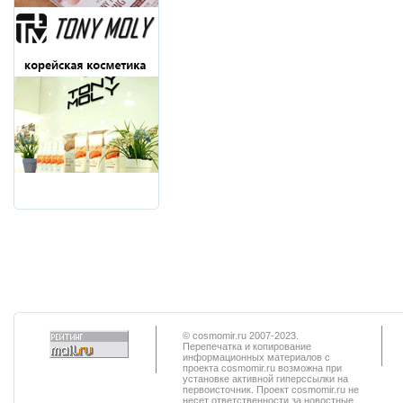
© cosmomir.ru 2007-2023.
Перепечатка и копирование
информационных материалов с
проекта cosmomir.ru возможна при
установке активной гиперссылки на
первоисточник. Проект cosmomir.ru не
несет ответственности за новостные