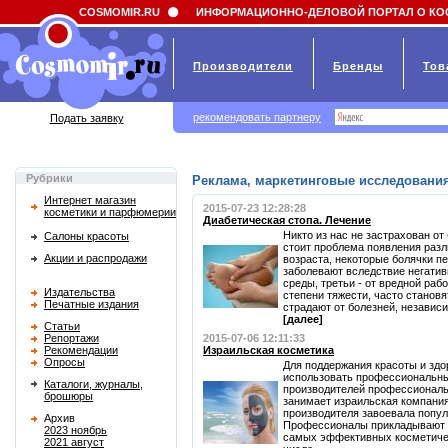
Field 'news_title' doesn't have a default value
COSMOMIR.RU
ИНФОРМАЦИОННО-ДЕЛОВОЙ ПОРТАЛ О КО
Производители
Бренды
Тов
рекомендовать партнеру
Подать заявку
Рубрики
Реклама, маркетинговые исследования
Интернет магазин
2015-07-23 12:28:28
косметики и парфюмерии
Диабетическая стопа. Лечение
Никто из нас не застрахован от
Салоны красоты
стоит проблема появления раз
Акции и распродажи
возраста, некоторые болячки п
заболевают вследствие негатив
среды, третьи - от вредной ра
Издательства
степени тяжести, часто станов
Печатные издания
страдают от болезней, независи
[далее]
Статьи
Репортажи
2015-07-06 12:11:33
Рекомендации
Израильская косметика
Опросы
Для поддержания красоты и здо
использовать профессиональны
Каталоги, журналы,
производителей профессиональ
брошюры
занимает израильская компания
производителя завоевала попул
Архив
Профессионалы прикладывают м
2023 ноябрь
самых эффективных косметическ
2021 август