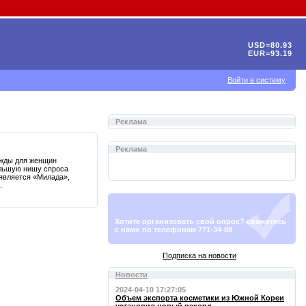
USD=80.93
EUR=93.19
Войти в систему
Реклама
Реклама
ежды для женщин
ольшую нишу спроса
является «Милада»,
.
Хотите организовать свой опрос? свяжитесь
с нами по телефонам 771-34-88
Подписка на новости
Новости
2024-04-10 17:27:05
Объем экспорта косметики из Южной Кореи