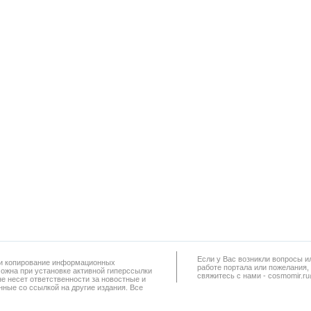
Если у Вас возникли вопросы и
а и копирование информационных
работe портала или пожелания,
можна при установке активной гиперссылки
свяжитесь с нами - cosmomir.r
не несет ответственности за новостные и
ные со ссылкой на другие издания. Все