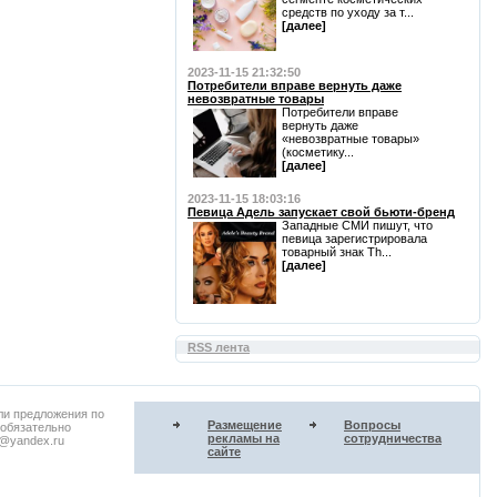
средств по уходу за т...
[далее]
2023-11-15 21:32:50
Потребители вправе вернуть даже
невозвратные товары
Потребители вправе
вернуть даже
«невозвратные товары»
(косметику...
[далее]
2023-11-15 18:03:16
Певица Адель запускает свой бьюти-бренд
Западные СМИ пишут, что
певица зарегистрировала
товарный знак Th...
[далее]
RSS лента
ли предложения по
Размещение
Вопросы
 обязательно
рекламы на
сотрудничества
u@yandex.ru
сайте