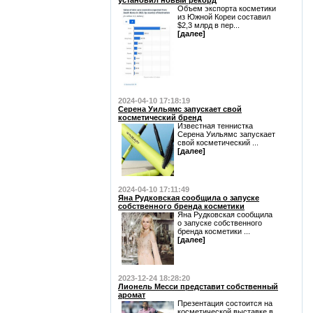
установил новый рекорд
Объем экспорта косметики
из Южной Кореи составил
$2,3 млрд в пер...
[далее]
2024-04-10 17:18:19
Серена Уильямс запускает свой
косметический бренд
Известная теннистка
Серена Уильямс запускает
свой косметический ...
[далее]
2024-04-10 17:11:49
Яна Рудковская сообщила о запуске
собственного бренда косметики
Яна Рудковская сообщила
о запуске собственного
бренда косметики ...
[далее]
2023-12-24 18:28:20
Лионель Месси представит собственный
аромат
Презентация состоится на
косметической выставке в