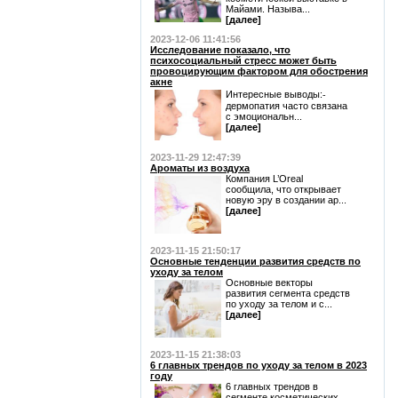
Майами. Называ...
[далее]
2023-12-06 11:41:56
Исследование показало, что
психосоциальный стресс может быть
провоцирующим фактором для обострения
акне
Интересные выводы:⁃
дермопатия часто связана
с эмоциональн...
[далее]
2023-11-29 12:47:39
Ароматы из воздуха
Компания L’Oreal
сообщила, что открывает
новую эру в создании ар...
[далее]
2023-11-15 21:50:17
Основные тенденции развития средств по
уходу за телом
Основные векторы
развития сегмента средств
по уходу за телом и с...
[далее]
2023-11-15 21:38:03
6 главных трендов по уходу за телом в 2023
году
6 главных трендов в
сегменте косметических