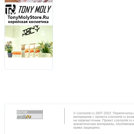
© cosmomir.ru 2007-2023. Перепечатк
материалов с проекта cosmomir.ru воз
на первоисточник. Проект cosmomir.ru 
аналитические материалы, опубликован
права защищены.