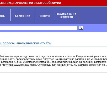
СМЕТИКЕ, ПАРФЮМЕРИИ И БЫТОВОЙ ХИМИИ
Подписка на
ары
Компании
Форум
новости
, опросы, аналитические отчёты
бой комплекции всегда хотят выглядеть красиво и эффектно. Современный рынок од
ольшая часть производителей ориентируется на стандартные размеры, не учитывая б
х размеров. Одной из немногих компаний, специализирующейся на больших размерах 
 href="http://www.milada-moda.ru/">одежду для женщин от 50-60 размера оптом</a> по ..