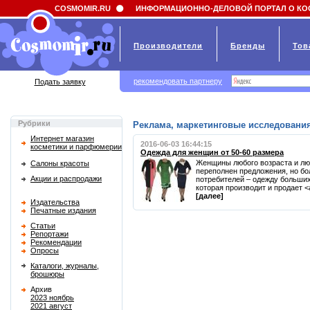
Field 'news_title' doesn't have a default value
COSMOMIR.RU
ИНФОРМАЦИОННО-ДЕЛОВОЙ ПОРТАЛ О КО
Производители
Бренды
Тов
рекомендовать партнеру
Подать заявку
Рубрики
Реклама, маркетинговые исследования
Интернет магазин
2016-06-03 16:44:15
косметики и парфюмерии
Одежда для женщин от 50-60 размера
Женщины любого возраста и лю
Салоны красоты
переполнен предложения, но б
Акции и распродажи
потребителей – одежду больши
которая производит и продает <a
[далее]
Издательства
Печатные издания
Статьи
Репортажи
Рекомендации
Опросы
Каталоги, журналы,
брошюры
Архив
2023 ноябрь
2021 август