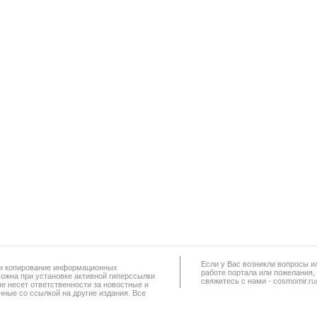
Если у Вас возникли вопросы и
а и копирование информационных
работe портала или пожелания,
можна при установке активной гиперссылки
свяжитесь с нами - cosmomir.r
не несет ответственности за новостные и
ные со ссылкой на другие издания. Все