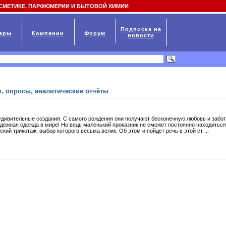
СМЕТИКЕ, ПАРФЮМЕРИИ И БЫТОВОЙ ХИМИИ
Подписка на
ары
Компании
Форум
новости
, опросы, аналитические отчёты
 удивительные создания. С самого рождения они получают бесконечную любовь и забо
адежная одежда в мире! Но ведь маленький проказник не сможет постоянно находиться
кий трикотаж, выбор которого весьма велик. Об этом и пойдет речь в этой ст ...