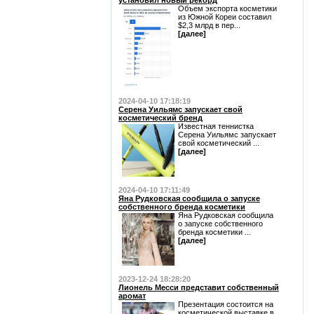
установил новый рекорд
Объем экспорта косметики
из Южной Кореи составил
$2,3 млрд в пер...
[далее]
2024-04-10 17:18:19
Серена Уильямс запускает свой
косметический бренд
Известная теннистка
Серена Уильямс запускает
свой косметический ...
[далее]
2024-04-10 17:11:49
Яна Рудковская сообщила о запуске
собственного бренда косметики
Яна Рудковская сообщила
о запуске собственного
бренда косметики ...
[далее]
2023-12-24 18:28:20
Лионель Месси представит собственный
аромат
Презентация состоится на
косметической выставке в