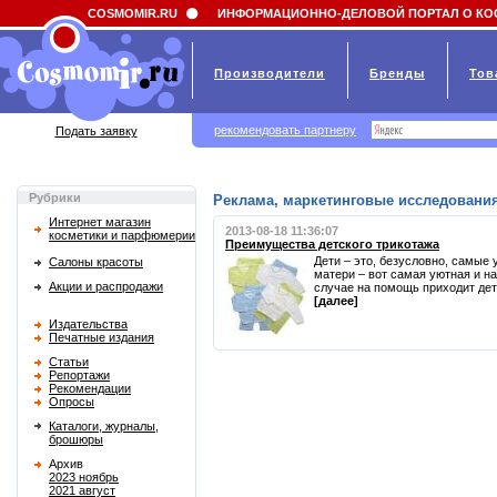
Field 'news_title' doesn't have a default value
COSMOMIR.RU
ИНФОРМАЦИОННО-ДЕЛОВОЙ ПОРТАЛ О КО
Производители
Бренды
Тов
рекомендовать партнеру
Подать заявку
Рубрики
Реклама, маркетинговые исследования
Интернет магазин
2013-08-18 11:36:07
косметики и парфюмерии
Преимущества детского трикотажа
Дети – это, безусловно, самые
Салоны красоты
матери – вот самая уютная и н
Акции и распродажи
случае на помощь приходит детс
[далее]
Издательства
Печатные издания
Статьи
Репортажи
Рекомендации
Опросы
Каталоги, журналы,
брошюры
Архив
2023 ноябрь
2021 август