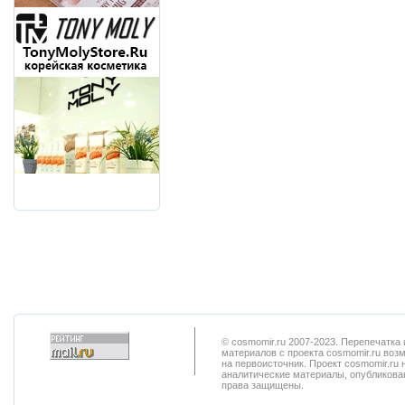
© cosmomir.ru 2007-2023. Перепечатк
материалов с проекта cosmomir.ru воз
на первоисточник. Проект cosmomir.ru 
аналитические материалы, опубликован
права защищены.