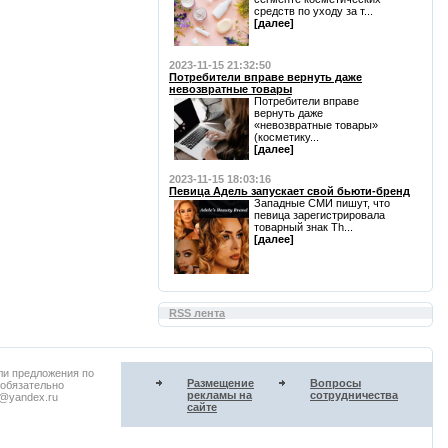
средств по уходу за т...
[далее]
2023-11-15 21:32:50
Потребители вправе вернуть даже
невозвратные товары
Потребители вправе
вернуть даже
«невозвратные товары»
(косметику...
[далее]
2023-11-15 18:03:16
Певица Адель запускает свой бьюти-бренд
Западные СМИ пишут, что
певица зарегистрировала
товарный знак Th...
[далее]
RSS лента
ли предложения по
Размещение
Вопросы
 обязательно
рекламы на
сотрудничества
u@yandex.ru
сайте