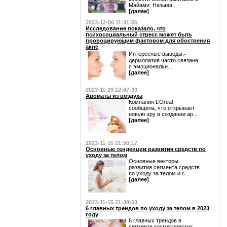
Майами. Называ...
[далее]
2023-12-06 11:41:56
Исследование показало, что
психосоциальный стресс может быть
провоцирующим фактором для обострения
акне
Интересные выводы:⁃
дермопатия часто связана
с эмоциональн...
[далее]
2023-11-29 12:47:39
Ароматы из воздуха
Компания L’Oreal
сообщила, что открывает
новую эру в создании ар...
[далее]
2023-11-15 21:50:17
Основные тенденции развития средств по
уходу за телом
Основные векторы
развития сегмента средств
по уходу за телом и с...
[далее]
2023-11-15 21:38:03
6 главных трендов по уходу за телом в 2023
году
6 главных трендов в
сегменте косметических