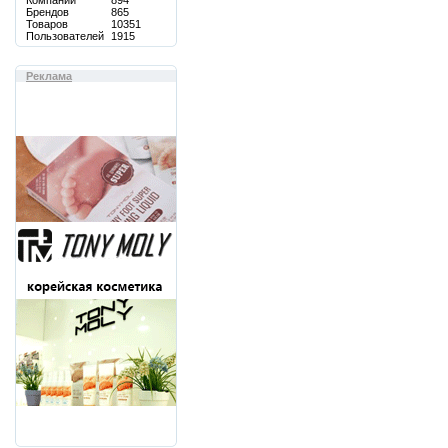
Компаний
894
Брендов
865
Товаров
10351
Пользователей
1915
Реклама