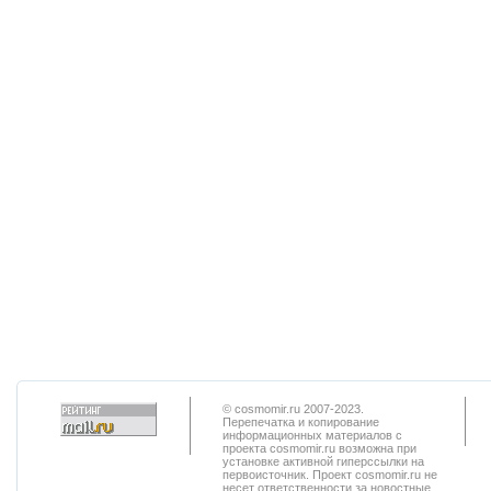
© cosmomir.ru 2007-2023.
Перепечатка и копирование
информационных материалов с
проекта cosmomir.ru возможна при
установке активной гиперссылки на
первоисточник. Проект cosmomir.ru не
несет ответственности за новостные