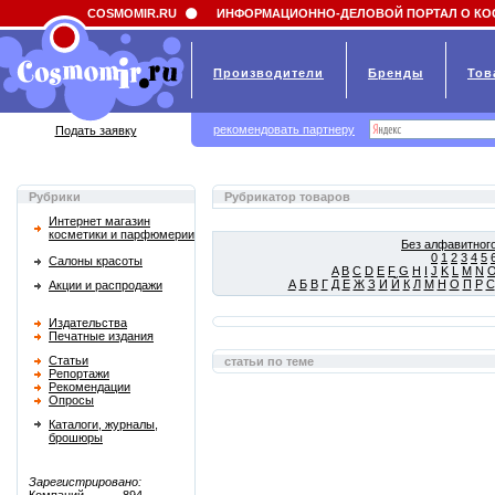
Field 'news_title' doesn't have a default value
COSMOMIR.RU
ИНФОРМАЦИОННО-ДЕЛОВОЙ ПОРТАЛ О КО
Производители
Бренды
Тов
рекомендовать партнеру
Подать заявку
Рубрики
Рубрикатор товаров
Интернет магазин
косметики и парфюмерии
Без алфавитного
0
1
2
3
4
5
Салоны красоты
A
B
C
D
E
F
G
H
I
J
K
L
M
N
А
Б
В
Г
Д
Е
Ж
З
И
Й
К
Л
М
Н
О
П
Р
С
Акции и распродажи
Издательства
Печатные издания
Статьи
статьи по теме
Репортажи
Рекомендации
Опросы
Каталоги, журналы,
брошюры
Зарегистрировано: