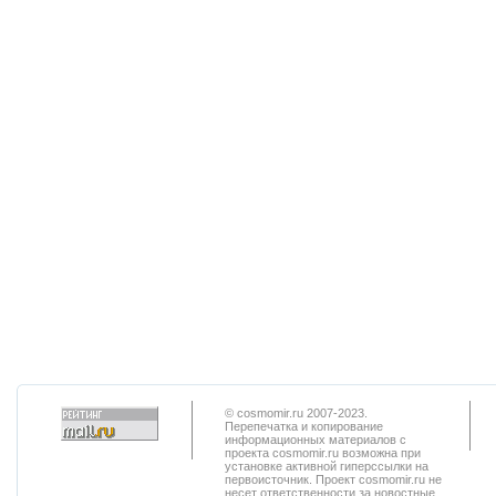
© cosmomir.ru 2007-2023.
Перепечатка и копирование
информационных материалов с
проекта cosmomir.ru возможна при
установке активной гиперссылки на
первоисточник. Проект cosmomir.ru не
несет ответственности за новостные