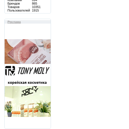
Компаний
894
Брендов
865
Товаров
10351
Пользователей
1915
Реклама