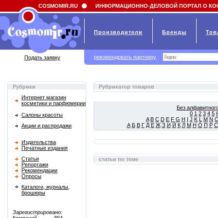
Field 'news_title' doesn't have a default value
COSMOMIR.RU
ИНФОРМАЦИОННО-ДЕЛОВОЙ ПОРТАЛ О КО
Производители
Бренды
Тов
рекомендовать партнеру
Подать заявку
Рубрики
Рубрикатор товаров
Интернет магазин
косметики и парфюмерии
Без алфавитного
0
1
2
3
4
5
Салоны красоты
A
B
C
D
E
F
G
H
I
J
K
L
M
N
А
Б
В
Г
Д
Е
Ж
З
И
Й
К
Л
М
Н
О
П
Р
С
Акции и распродажи
Издательства
Печатные издания
Статьи
статьи по теме
Репортажи
Рекомендации
Опросы
Каталоги, журналы,
брошюры
Зарегистрировано: