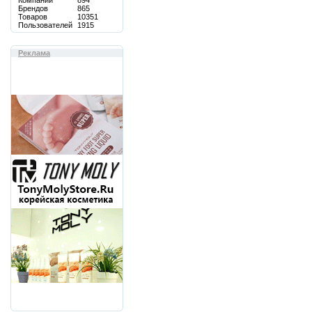
Компаний
894
Брендов
865
Товаров
10351
Пользователей
1915
Реклама