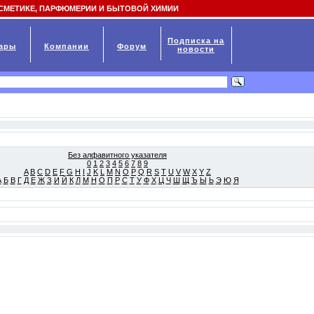
СМЕТИКЕ, ПАРФЮМЕРИИ И БЫТОВОЙ ХИМИИ
Подписка на
ары
Компании
Форум
новости
Без алфавитного указателя
0
1
2
3
4
5
6
7
8
9
A
B
C
D
E
F
G
H
I
J
K
L
M
N
O
P
Q
R
S
T
U
V
W
X
Y
Z
А
Б
В
Г
Д
Е
Ж
З
И
Й
К
Л
М
Н
О
П
Р
С
Т
У
Ф
Х
Ц
Ч
Ш
Щ
Ъ
Ы
Ь
Э
Ю
Я