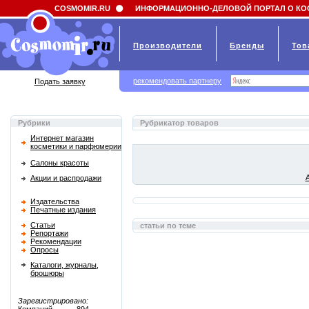
Field 'news_title' doesn't have a default value
COSMOMIR.RU
ИНФОРМАЦИОННО-ДЕЛОВОЙ ПОРТАЛ О КО
Производители
Бренды
Тов
рекомендовать партнеру
Подать заявку
Рубрики
Рубрикатор товаров
Интернет магазин
косметики и парфюмерии
Салоны красоты
Акции и распродажи
Издательства
Печатные издания
Статьи
статьи по теме
Репортажи
Рекомендации
Опросы
Каталоги, журналы,
брошюры
Зарегистрировано: