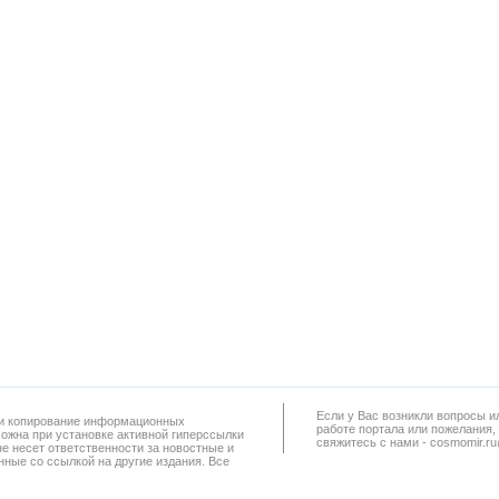
Если у Вас возникли вопросы и
а и копирование информационных
работe портала или пожелания,
можна при установке активной гиперссылки
свяжитесь с нами - cosmomir.r
не несет ответственности за новостные и
ные со ссылкой на другие издания. Все