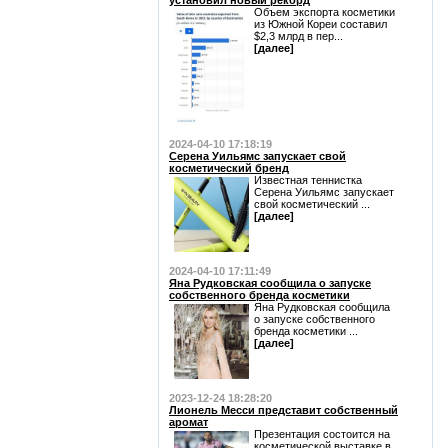
установил новый рекорд
Объем экспорта косметики
из Южной Кореи составил
$2,3 млрд в пер...
[далее]
2024-04-10 17:18:19
Серена Уильямс запускает свой
косметический бренд
Известная теннистка
Серена Уильямс запускает
свой косметический ...
[далее]
2024-04-10 17:11:49
Яна Рудковская сообщила о запуске
собственного бренда косметики
Яна Рудковская сообщила
о запуске собственного
бренда косметики ...
[далее]
2023-12-24 18:28:20
Лионель Месси представит собственный
аромат
Презентация состоится на
косметической выставке в