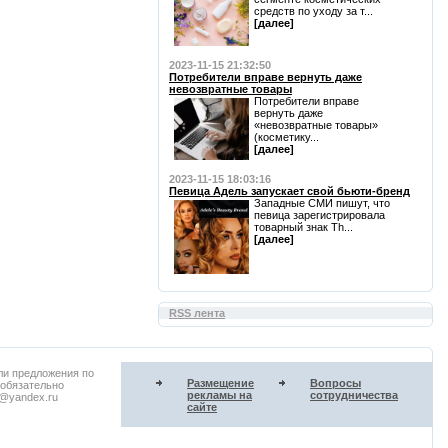
средств по уходу за т...
[далее]
2023-11-15 21:32:50
Потребители вправе вернуть даже
невозвратные товары
Потребители вправе
вернуть даже
«невозвратные товары»
(косметику...
[далее]
2023-11-15 18:03:16
Певица Адель запускает свой бьюти-бренд
Западные СМИ пишут, что
певица зарегистрировала
товарный знак Th...
[далее]
RSS лента
ли предложения по
Размещение
Вопросы
 обязательно
рекламы на
сотрудничества
u@yandex.ru
сайте