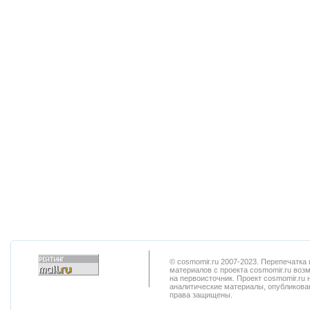
© cosmomir.ru 2007-2023. Перепечатк
материалов с проекта cosmomir.ru воз
на первоисточник. Проект cosmomir.ru 
аналитические материалы, опубликован
права защищены.