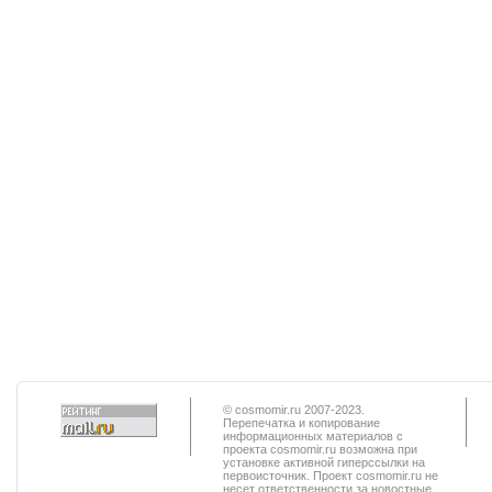
© cosmomir.ru 2007-2023.
Перепечатка и копирование
информационных материалов с
проекта cosmomir.ru возможна при
установке активной гиперссылки на
первоисточник. Проект cosmomir.ru не
несет ответственности за новостные