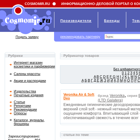
Field 'news_title' doesn't have a default value
COSMOMIR.RU
ИНФОРМАЦИОННО-ДЕЛОВОЙ ПОРТАЛ О КО
Производители
Бренды
Тов
рекомендовать партнеру
Подать заявку
Рубрики
Рубрикатор товаров
Интернет магазин
косметики и парфюмерии
Без алфавитного
0
1
2
3
4
5
Салоны красоты
A
B
C
D
E
F
G
H
I
J
K
L
M
N
А
Б
В
Г
Д
Е
Ж
З
И
Й
К
Л
М
Н
О
П
Р
С
Акции и распродажи
Издательства
Veronika Air & Soft
,
Печатные издания
Veronika
брэнд
серия
Deo
(LTD Galatera)
Статьи
Ежедневные гигиенические дезодорирова
Репортажи
верхний слой soft - нежный нетканый ма
Рекомендации
Опросы
ощущение комфорта. Впитывающий слой - 
обеспечивающий свежесть в течение всег
Каталоги, журналы,
брошюры
статьи по теме
Зарегистрировано: