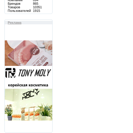
Компаний
894
Брендов
865
Товаров
10351
Пользователей
1915
Реклама