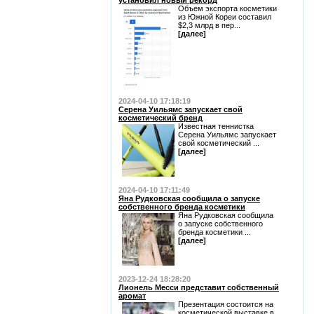
установил новый рекорд
Объем экспорта косметики
из Южной Кореи составил
$2,3 млрд в пер...
[далее]
2024-04-10 17:18:19
Серена Уильямс запускает свой
косметический бренд
Известная теннистка
Серена Уильямс запускает
свой косметический ...
[далее]
2024-04-10 17:11:49
Яна Рудковская сообщила о запуске
собственного бренда косметики
Яна Рудковская сообщила
о запуске собственного
бренда косметики ...
[далее]
2023-12-24 18:28:20
Лионель Месси представит собственный
аромат
Презентация состоится на
косметической выставке в