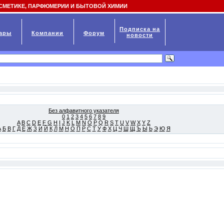
СМЕТИКЕ, ПАРФЮМЕРИИ И БЫТОВОЙ ХИМИИ
Подписка на
ары
Компании
Форум
новости
Без алфавитного указателя
0
1
2
3
4
5
6
7
8
9
A
B
C
D
E
F
G
H
I
J
K
L
M
N
O
P
Q
R
S
T
U
V
W
X
Y
Z
А
Б
В
Г
Д
Е
Ж
З
И
Й
К
Л
М
Н
О
П
Р
С
Т
У
Ф
Х
Ц
Ч
Ш
Щ
Ъ
Ы
Ь
Э
Ю
Я