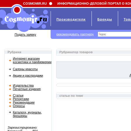
Field 'news_title' doesn't have a default value
COSMOMIR.RU
ИНФОРМАЦИОННО-ДЕЛОВОЙ ПОРТАЛ О КО
Производители
Бренды
Тов
рекомендовать партнеру
Подать заявку
Рубрики
Рубрикатор товаров
Интернет магазин
косметики и парфюмерии
Салоны красоты
Акции и распродажи
Издательства
Печатные издания
Статьи
статьи по теме
Репортажи
Рекомендации
Опросы
Каталоги, журналы,
брошюры
Зарегистрировано: