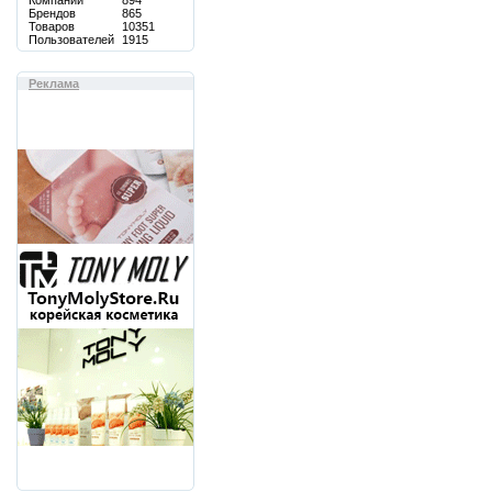
Компаний
894
Брендов
865
Товаров
10351
Пользователей
1915
Реклама