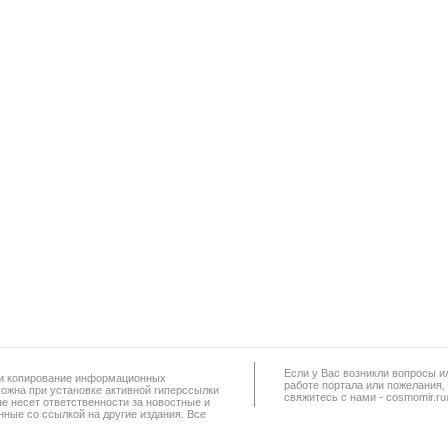
Если у Вас возникли вопросы и
а и копирование информационных
работe портала или пожелания,
можна при установке активной гиперссылки
свяжитесь с нами - cosmomir.r
не несет ответственности за новостные и
ные со ссылкой на другие издания. Все