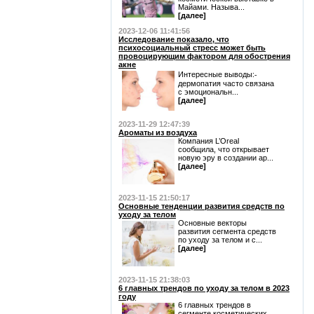
Майами. Называ...
[далее]
2023-12-06 11:41:56
Исследование показало, что
психосоциальный стресс может быть
провоцирующим фактором для обострения
акне
Интересные выводы:⁃
дермопатия часто связана
с эмоциональн...
[далее]
2023-11-29 12:47:39
Ароматы из воздуха
Компания L’Oreal
сообщила, что открывает
новую эру в создании ар...
[далее]
2023-11-15 21:50:17
Основные тенденции развития средств по
уходу за телом
Основные векторы
развития сегмента средств
по уходу за телом и с...
[далее]
2023-11-15 21:38:03
6 главных трендов по уходу за телом в 2023
году
6 главных трендов в
сегменте косметических