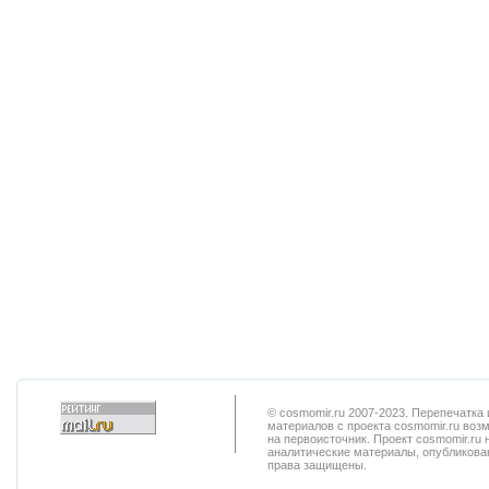
© cosmomir.ru 2007-2023. Перепечатк
материалов с проекта cosmomir.ru воз
на первоисточник. Проект cosmomir.ru 
аналитические материалы, опубликован
права защищены.