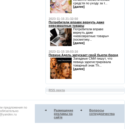
средств по уходу за т...
[далее]
2023-11-15 21:32:50
Потребители вправе вернуть даже
невозвратные товары
Потребители вправе
вернуть даже
«невозвратные товары»
(косметику...
[далее]
2023-11-15 18:03:16
Певица Адель запускает свой бьюти-бренд
Западные СМИ пишут, что
певица зарегистрировала
товарный знак Th...
[далее]
RSS лента
ли предложения по
Размещение
Вопросы
 обязательно
рекламы на
сотрудничества
u@yandex.ru
сайте