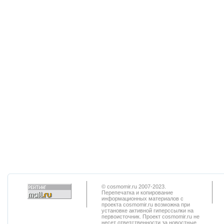
© cosmomir.ru 2007-2023.
Перепечатка и копирование
информационных материалов с
проекта cosmomir.ru возможна при
установке активной гиперссылки на
первоисточник. Проект cosmomir.ru не
несет ответственности за новостные