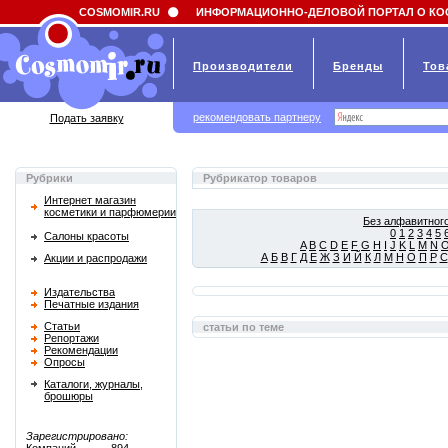
Field 'news_title' doesn't have a default value
COSMOMIR.RU
ИНФОРМАЦИОННО-ДЕЛОВОЙ ПОРТАЛ О КО
Производители
Бренды
Тов
рекомендовать партнеру
Подать заявку
Рубрики
Рубрикатор товаров
Интернет магазин
косметики и парфюмерии
Без алфавитного
0
1
2
3
4
5
Салоны красоты
A
B
C
D
E
F
G
H
I
J
K
L
M
N
А
Б
В
Г
Д
Е
Ж
З
И
Й
К
Л
М
Н
О
П
Р
С
Акции и распродажи
Издательства
Печатные издания
Статьи
статьи по теме
Репортажи
Рекомендации
Опросы
Каталоги, журналы,
брошюры
Зарегистрировано: