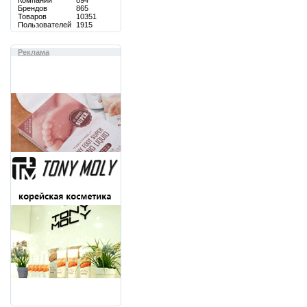
Компаний
894
Брендов
865
Товаров
10351
Пользователей
1915
Реклама