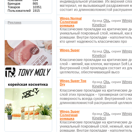
Компаний
894
индивидуальной упаковке. Их верхний слой
Брендов
865
материал, не вызывающий раздражения к
Товаров
10351
состоит из длинноволокнистой распушен
Пользователей
1915
Wings Normal
,
Ola
Wings
брэнд
серия
Солнечная
Реклама
Kinetics)
ромашка
Классические прокладки на критические 
уникальный покровный слой, нежный, как 
ромашки. Внутри прокладки - наполнитель
кто ценит надежность классических про
Wings Super
,
Ola
Wings
брэнд
серия
Kinetics)
Классические прокладки на критические 
слой – мягкий, как хлопок, материал Soft
Внутренний слой прокладок состоит из д
целлюлозы, обеспечивающей высо
Wings Super Top
,
Ola
Wings
брэнд
серия
Dry
Kinetics)
Классические прокладки на критические 
слой этих прокладок – трехмерная сеточка
поверхность всегда сухой. Внутренний сло
длинноволокнистой распушенной целлюл
Wings Super
,
Ola
Wings
брэнд
серия
Солнечная
Kinetics)
ромашка
Классические прокладки на критические 
уникальный покровный слой, нежный, как 
ромашки. Внутри прокладки - наполнитель