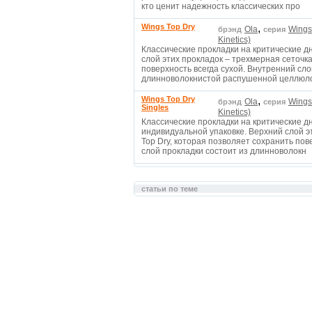
кто ценит надежность классических про
Wings Top Dry
,
Ola
Wings
брэнд
серия
Kinetics)
Классические прокладки на критические 
слой этих прокладок – трехмерная сеточка
поверхность всегда сухой. Внутренний сло
длинноволокнистой распушенной целлюл
Wings Top Dry
,
Ola
Wings
брэнд
серия
Singles
Kinetics)
Классические прокладки на критические 
индивидуальной упаковке. Верхний слой э
Top Dry, которая позволяет сохранить пов
слой прокладки состоит из длинноволокн
статьи по теме