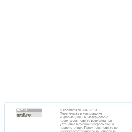
© cosmomir.ru 2007-2023.
Перепечатка и копирование
информационных материалов с
проекта cosmomir.ru возможна при
установке активной гиперссылки на
первоисточник. Проект cosmomir.ru не
несет ответственности за новостные