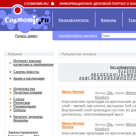
Field 'news_title' doesn't have a default value
COSMOMIR.RU
ИНФОРМАЦИОННО-ДЕЛОВОЙ ПОРТАЛ О КО
Производители
Бренды
Тов
рекомендовать партнеру
Подать заявку
Рубрики
Рубрикатор товаров
Интернет магазин
косметики и парфюмерии
Без алфавитного
0
1
2
3
4
5
Салоны красоты
A
B
C
D
E
F
G
H
I
J
K
L
M
N
А
Б
В
Г
Д
Е
Ж
З
И
Й
К
Л
М
Н
О
П
Р
С
Акции и распродажи
Издательства
Wings Normal
,
Печатные издания
Ola
Wings
брэнд
серия
Kinetics)
Статьи
Классические прокладки на критические 
Репортажи
слой – мягкий, как хлопок, материал Soft
Рекомендации
Опросы
Внутренний слой прокладок состоит из д
целлюлозы, обеспечивающей высо
Каталоги, журналы,
брошюры
Wings Normal
,
Ola
Wings
брэнд
серия
Singles
Kinetics)
Зарегистрировано:
Классические прокладки на критические 