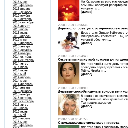
На Хэллоуин вместо маскарадн
2016 март
обычной, советует репортер по 
2016 февраль
которые пр ...
2016 январь
[далее]
2015 декабрь
2015 ноябрь
2015 октябрь
2015 сентябрь
2008-10-29 12:05:35
2015 август
Дерматолог советует с осторожностью отн
2015 июль
2015 июнь
Дерматолог Эндрю Вейл советуе
2015 апрель
минеральной косметике. Так, н
2015 март
который обеспечи ...
2015 февраль
[далее]
2015 январь
2014 декабрь
2014 ноябрь
2008-10-28 12:54:43
2014 октябрь
Секреты пятиминутной красоты для студен
2014 сентябрь
2014 август
Для того чтобы выглядеть пот
2014 июль
проводить перед зеркалом часы
2014 июнь
Гейнс. Чтобы п ...
2014 май
[далее]
2014 апрель
2014 март
2014 февраль
2014 январь
2008-10-28 12:08:00
2013 декабрь
Дешевые способы сделать волосы велико
2013 ноябрь
В свете экономического кризис
2013 октябрь
эффективные, но и дешевые сп
2013 сентябрь
Так парикмахеры со ...
2013 август
[далее]
2013 июль
2013 июнь
2013 май
2013 апрель
2008-10-28 03:41:55
2013 март
Омолаживающие средства от природы
2013 февраль
Для того чтобы задержать моло