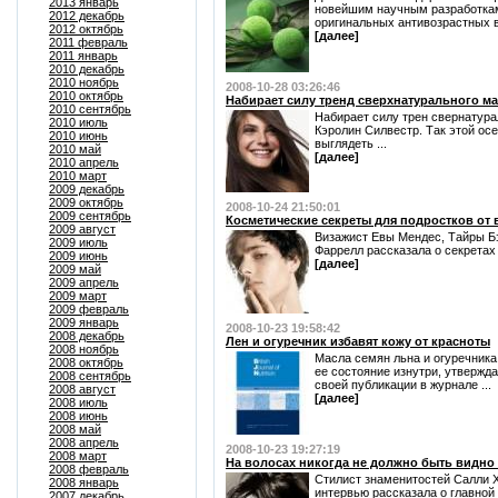
2013 январь
новейшим научным разработкам
2012 декабрь
оригинальных антивозрастных ве
2012 октябрь
[далее]
2011 февраль
2011 январь
2010 декабрь
2010 ноябрь
2008-10-28 03:26:46
2010 октябрь
Набирает силу тренд сверхнатурального м
2010 сентябрь
Набирает силу трен свернатура
2010 июль
Кэролин Силвестр. Так этой ос
2010 июнь
выглядеть ...
2010 май
[далее]
2010 апрель
2010 март
2009 декабрь
2009 октябрь
2008-10-24 21:50:01
2009 сентябрь
Косметические секреты для подростков от
2009 август
Визажист Евы Мендес, Тайры Б
2009 июль
Фаррелл рассказала о секретах 
2009 июнь
[далее]
2009 май
2009 апрель
2009 март
2009 февраль
2009 январь
2008-10-23 19:58:42
2008 декабрь
Лен и огуречник избавят кожу от красноты
2008 ноябрь
Масла семян льна и огуречника
2008 октябрь
ее состояние изнутри, утвержд
2008 сентябрь
своей публикации в журнале ...
2008 август
[далее]
2008 июль
2008 июнь
2008 май
2008 апрель
2008-10-23 19:27:19
2008 март
На волосах никогда не должно быть видно 
2008 февраль
Стилист знаменитостей Салли 
2008 январь
интервью рассказала о главной
2007 декабрь