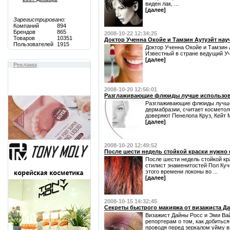
виден лак, ...
[далее]
Зарегистрировано:
Компаний
894
Брендов
865
2008-10-22 12:34:25
Товаров
10351
Доктор Ученна Окойе и Тамзин Аутуэйт нау
Пользователей
1915
Доктор Ученна Окойе и Тамзин 
Известный в стране ведущий У
[далее]
Реклама
2008-10-20 12:56:01
Разглаживающие флюиды лучше использов
Разглаживающие флюиды лучше 
дермабразии, считает косметол
доверяют Пенелопа Круз, Кейт М
[далее]
2008-10-20 12:49:52
После шести недель стойкой краски нужно
После шести недель стойкой кр
стилист знаменитостей Пол Кучи
этого времени локоны во ...
[далее]
2008-10-15 14:32:45
Секреты быстрого макияжа от визажиста Д
Визажист Дайны Росс и Эми Ва
репортерам о том, как добитьс
проводя перед зеркалом уйму 