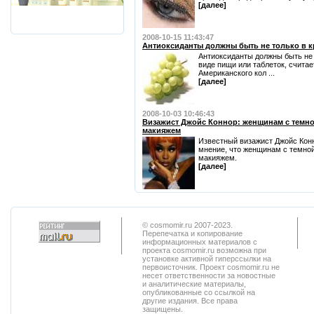
[далее]
2008-10-15 11:43:47
Антиоксиданты должны быть не только в кр
Антиоксиданты должны быть не 
виде пищи или таблеток, считае
Американского кол ...
[далее]
2008-10-03 10:46:43
Визажист Джойс Коннор: женщинам с темно
макияжем
Известный визажист Джойс Кон
мнение, что женщинам с темно
макияжем.
[далее]
© cosmomir.ru 2007-2023.
Перепечатка и копирование
информационных материалов с
проекта cosmomir.ru возможна при
установке активной гиперссылки на
первоисточник. Проект cosmomir.ru не
несет ответственности за новостные
и аналитические материалы,
опубликованные со ссылкой на
другие издания. Все права
защищены.