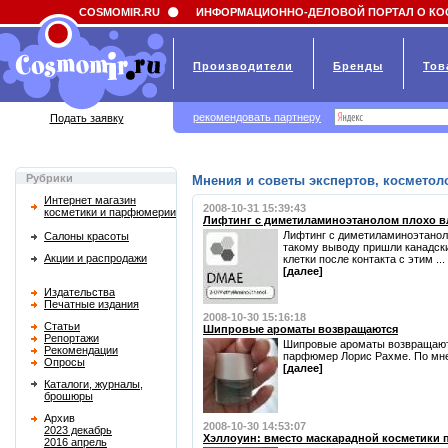
Field 'news_title' doesn't have a default value
COSMOMIR.RU
ИНФОРМАЦИОННО-ДЕЛОВОЙ ПОРТАЛ О КО
Производители
Бренды
Тов
рекомендовать партнеру
Подать заявку
Рубрики
Мнения и советы экспертов, косметоло
Интернет магазин
2008-10-31 15:39:43
косметики и парфюмерии
Лифтинг с диметиламиноэтанолом плохо вл
Лифтинг с диметиламиноэтаноло
Салоны красоты
такому выводу пришли канадск
Акции и распродажи
клетки после контакта с этим ...
[далее]
Издательства
Печатные издания
2008-10-30 15:16:18
Статьи
Шипровые ароматы возвращаются
Репортажи
Шипровые ароматы возвращаютс
Рекомендации
парфюмер Лорис Рахме. По мнен
Опросы
[далее]
Каталоги, журналы,
брошюры
Архив
2008-10-30 14:53:07
2023 декабрь
Хэллоуин: вместо маскарадной косметики 
2016 апрель