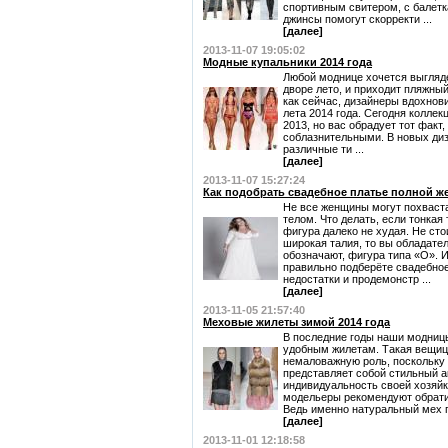
спортивным свитером, с балет
джинсы помогут скорректи ...
[далее]
2013-11-07 19:05:02
Модные купальники 2014 года
Любой моднице хочется выгляде
дворе лето, и приходит пляжный
как сейчас, дизайнеры вдохнов
лета 2014 года. Сегодня коллек
2013, но вас обрадует тот факт
соблазнительными. В новых ди
различные ти ...
[далее]
2013-11-07 15:27:24
Как подобрать свадебное платье полной 
Не все женщины могут похвас
телом. Что делать, если тонкая 
фигура далеко не худая. Не сто
широкая талия, то вы обладате
обозначают, фигура типа «О».
правильно подберёте свадебное
недостатки и продемонстр ...
[далее]
2013-11-05 21:57:40
Меховые жилеты зимой 2014 года
В последние годы наши модниц
удобным жилетам. Такая вещиц
немаловажную роль, поскольку 
представляет собой стильный а
индивидуальность своей хозяйк
модельеры рекомендуют обрати
Ведь именно натуральный мех п
[далее]
2013-11-01 12:18:58