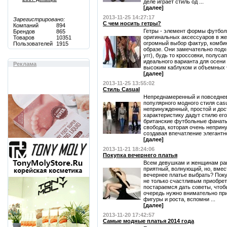
деле играет стиль од ...
[далее]
2013-11-25 14:27:17
Зарегистрировано:
С чем носить гетры?
Компаний
894
Гетры - элемент формы футболи
Брендов
865
оригинальных аксессуаров в же
Товаров
10351
огромный выбор фактур, комби
Пользователей
1915
образе. Они замечательно подх
угг), будь то кроссовки, полуса
идеального варианта для осени
Реклама
высоким каблуком и объемных чу
[далее]
2013-11-25 13:55:02
Стиль Casual
Непреднамеренный и повседнев
популярного модного стиля casu
непринужденный, простой и дос
характеристику дадут стилю ег
британские футбольные фанаты 
свобода, которая очень неприн
создавая впечатление элегантно
[далее]
2013-11-21 18:24:06
Покупка вечернего платья
Всем девушкам и женщинам ран
приятный, волнующий, но, вмест
вечернее платье выбрать? Поку
не только счастливым приобре
постараемся дать советы, чтоб
очередь нужно внимательно пр
фигуры и роста, вспомни ...
[далее]
2013-11-20 17:42:57
Самые модные платья 2014 года