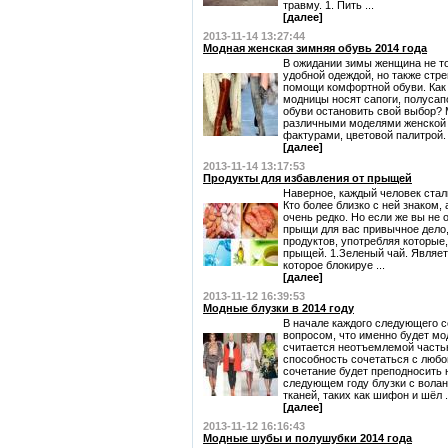
травму. 1. Пить ...
[далее]
2013-11-14 13:27:44
Модная женская зимняя обувь 2014 года
В ожидании зимы женщина не то
удобной одеждой, но также стр
помощи комфортной обуви. Как 
модницы носят сапоги, полусапо
обуви остановить свой выбор? 
различными моделями женской
фактурами, цветовой палитрой. 
[далее]
2013-11-14 13:17:53
Продукты для избавления от прыщей
Наверное, каждый человек стал
Кто более близко с ней знаком, 
очень редко. Но если же вы не 
прыщи для вас привычное дело
продуктов, употребляя которые
прыщей. 1.Зеленый чай. Являет
которое блокируе ...
[далее]
2013-11-12 16:39:53
Модные блузки в 2014 году
В начале каждого следующего с
вопросом, что именно будет мод
считается неотъемлемой часть
способность сочетаться с любо
сочетание будет преподносить 
следующем году блузки с волан
тканей, таких как шифон и шёл .
[далее]
2013-11-12 16:16:43
Модные шубы и полушубки 2014 года