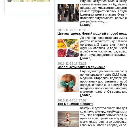
Еще не наступила зима, а кажд
сезоне и какие платья будут м
предлагают множество варианто
самых футуристических. Каждая
Цветовая гамма платьев будет о
потеряют актуальность белые и
для работы или д ...
[далее]
2013-11-20 13:11:58
Цветная диета. Новый модный способ поху
До сих пор непонятно, кто имен
диетой исчезают от 5 до 10 кил
организма. Эта диета сытная и 
скучных овсянок на воде! В это
и рыба – не исключаются, а ли
фаст-фуда придется отказаться
[далее]
2013-11-18 17:52:25
Используем банты в прическе
Еще задолго до появления разл
популяризации через СМИ новы
модницы старались подчеркнут
простыми и доступными способ
одежды и волос еще в седой др
шнуровки пользовались популяр
мужском туалете. От социальног
[далее]
2013-11-14 13:37:57
Топ 5 ошибок в спорте
Каждый с детства знает, что дл
красивую фигуру, необходимо з
том, что спортом заниматься н
время своих тренировок допуск
могут сказаться на их здоровье
главных ошибок в спорте, из-з