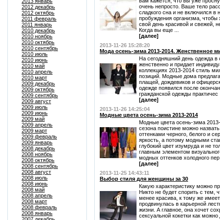
вам кажется, что вы уже просну
2013 январь
очень непросто. Ваше тело расс
2012 декабрь
сладкого сна и не включился в 
2012 октябрь
пробуждения организма, чтобы 
2011 февраль
свой день красивой и свежей, 
2011 январь
Когда вы еще ...
2010 декабрь
[далее]
2010 ноябрь
2010 октябрь
2013-11-26 15:28:20
2010 сентябрь
Мода осень-зима 2013-2014. Женственное м
2010 июль
На сегодняшний день одежда в 
2010 июнь
женственно и придает индивиду
2010 май
коллекциях 2013-2014 стиль ми
2010 апрель
позиций. Модные дома предлаг
2010 март
плащей, дождевиков и офицерск
2009 декабрь
одежде появился после окончан
2009 октябрь
гражданской одежды практичес .
2009 сентябрь
[далее]
2009 август
2009 июль
2013-11-26 14:25:04
2009 июнь
Модные цвета осень-зима 2013-2014
2009 май
Модные цвета осень-зима 2013-
2009 апрель
сезона поистине можно назвать
2009 март
оттенками черного, белого и се
2009 февраль
яркость, а потому модными стан
2009 январь
глубокий цвет изумруда и не тол
2008 декабрь
главным элементом визуального
2008 ноябрь
модных оттенков холодного пер 
2008 октябрь
[далее]
2008 сентябрь
2008 август
2013-11-25 14:43:11
2008 июль
Выбор стиля для женщины за 30
2008 июнь
Какую характеристику можно пр
2008 май
Никто не будет спорить с тем, 
2008 апрель
менее красива, к тому же имеет
2008 март
продвинулась в карьерной лестн
2008 февраль
жизни. А главное, она хочет со
2008 январь
сексуальной кокетки как можно
2007 декабрь