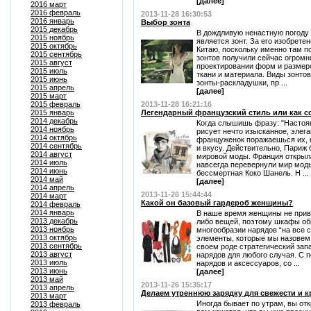
[далее]
2016 март
2016 февраль
2013-11-28 16:30:53
2016 январь
Выбор зонта
2015 декабрь
В дождливую ненастную погод
2015 ноябрь
является зонт. За его изобрете
2015 октябрь
Китаю, поскольку именно там п
2015 сентябрь
зонтов получили сейчас огромно
2015 август
проектировании форм и размеров
2015 июль
ткани и материала. Виды зонтов
2015 июнь
зонты-раскладушки, пр ...
2015 апрель
[далее]
2015 март
2015 февраль
2013-11-28 16:21:16
2015 январь
Легендарный французский стиль или как с
2014 декабрь
Когда слышишь фразу: "Настоя
2014 ноябрь
рисует нечто изысканное, элега
2014 октябрь
француженок поражаешься их, 
2014 сентябрь
и вкусу. Действительно, Париж
2014 август
мировой моды. Франция открыл
2014 июль
навсегда перевернули мир моды
2014 июнь
бессмертная Коко Шанель. Н ...
2014 май
[далее]
2014 апрель
2013-11-26 15:44:44
2014 март
Какой он базовый гардероб женщины?
2014 февраль
2014 январь
В наше время женщины не привы
2013 декабрь
либо вещей, поэтому шкафы об
2013 ноябрь
многообразии нарядов “на все 
2013 октябрь
элементы, которые мы назовем 
2013 сентябрь
своем роде стратегический запа
2013 август
нарядов для любого случая. С
2013 июль
нарядов и аксессуаров, со ...
2013 июнь
[далее]
2013 май
2013-11-26 15:35:17
2013 апрель
Делаем утреннюю зарядку для свежести и 
2013 март
Иногда бывает по утрам, вы отк
2013 февраль