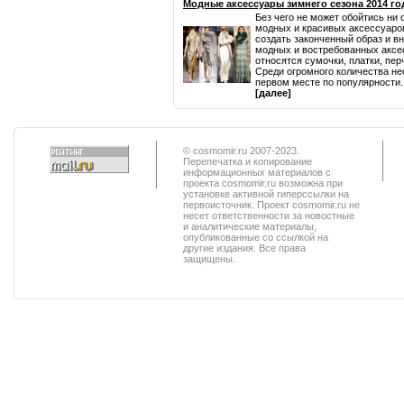
Модные аксессуары зимнего сезона 2014 го
Без чего не может обойтись ни 
модных и красивых аксессуаро
создать законченный образ и вн
модных и востребованных аксес
относятся сумочки, платки, пер
Среди огромного количества не
первом месте по популярности. 
[далее]
© cosmomir.ru 2007-2023.
Перепечатка и копирование
информационных материалов с
проекта cosmomir.ru возможна при
установке активной гиперссылки на
первоисточник. Проект cosmomir.ru не
несет ответственности за новостные
и аналитические материалы,
опубликованные со ссылкой на
другие издания. Все права
защищены.