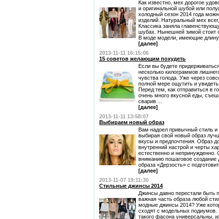
Как известно, мех дорогое удо
и оригинальной шубой или пол
холодный сезон 2014 года мож
изделий. Натуральный мех всег
Классика заняла главенствующ
шубах. Нынешней зимой стоит 
В моде модели, имеющие длину д
[далее]
2013-11-11 16:15:06
15 советов желающим похудеть
Если вы будете придерживаться
несколько килограммов лишнего 
чувства голода. Уже через сов
полной мере ощутить и увидеть 
Перед тем, как отправиться в го
очень много вкусной еды, съеш
сварив ...
[далее]
2013-11-11 13:58:07
Выбираем новый образ
Вам надоел привычный стиль и 
выбирая свой новый образ луч
вкусы и предпочтения. Образ д
внутренний настрой и черты ха
естественно и непринужденно.
вниманию пошаговое создание 
образа «Дерзость» с подготовите
[далее]
2013-11-07 19:11:30
Стильные джинсы 2014
Джинсы давно перестали быть п
важная часть образа любой стил
модные джинсы 2014? Уже кото
сходят с модельных подиумов. 
такого фасона универсальны, 