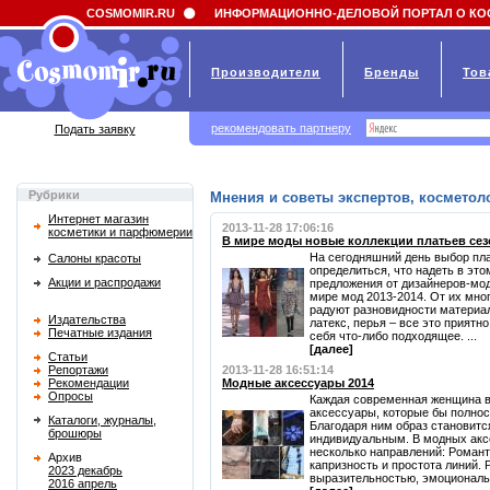
Field 'news_title' doesn't have a default value
COSMOMIR.RU
ИНФОРМАЦИОННО-ДЕЛОВОЙ ПОРТАЛ О КО
Производители
Бренды
Тов
рекомендовать партнеру
Подать заявку
Рубрики
Мнения и советы экспертов, косметоло
Интернет магазин
2013-11-28 17:06:16
косметики и парфюмерии
В мире моды новые коллекции платьев сезо
На сегодняшний день выбор пла
Салоны красоты
определиться, что надеть в эт
Акции и распродажи
предложения от дизайнеров-мод
мире мод 2013-2014. От их мног
радуют разновидности материал
Издательства
латекс, перья – все это приятн
Печатные издания
себя что-либо подходящее. ...
[далее]
Статьи
Репортажи
2013-11-28 16:51:14
Рекомендации
Модные аксессуары 2014
Опросы
Каждая современная женщина в
аксессуары, которые бы полно
Каталоги, журналы,
Благодаря ним образ становитс
брошюры
индивидуальным. В модных акс
несколько направлений: Романт
Архив
капризность и простота линий.
2023 декабрь
выразительностью, эмоциональн
2016 апрель