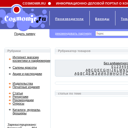
Field 'news_title' doesn't have a default value
COSMOMIR.RU
ИНФОРМАЦИОННО-ДЕЛОВОЙ ПОРТАЛ О КО
Производители
Бренды
Тов
рекомендовать партнеру
Подать заявку
Рубрики
Рубрикатор товаров
Интернет магазин
косметики и парфюмерии
Без алфавитного
0
1
2
3
4
5
Салоны красоты
A
B
C
D
E
F
G
H
I
J
K
L
M
N
А
Б
В
Г
Д
Е
Ж
З
И
Й
К
Л
М
Н
О
П
Р
С
Акции и распродажи
Издательства
Печатные издания
Статьи
статьи по теме
Репортажи
Рекомендации
Опросы
Каталоги, журналы,
брошюры
Зарегистрировано: