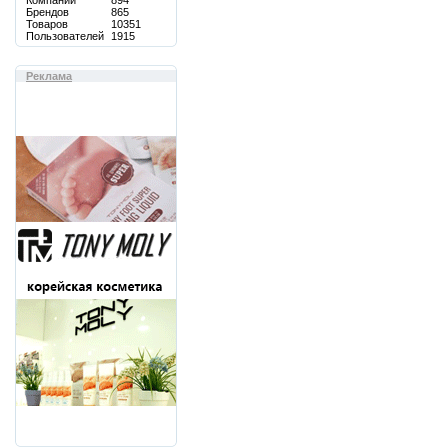
Компаний
894
Брендов
865
Товаров
10351
Пользователей
1915
Реклама