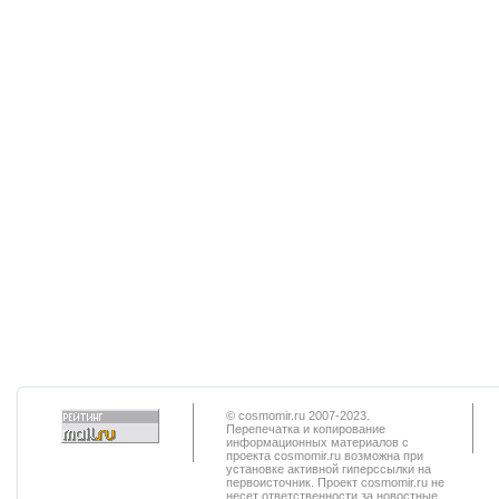
© cosmomir.ru 2007-2023.
Перепечатка и копирование
информационных материалов с
проекта cosmomir.ru возможна при
установке активной гиперссылки на
первоисточник. Проект cosmomir.ru не
несет ответственности за новостные