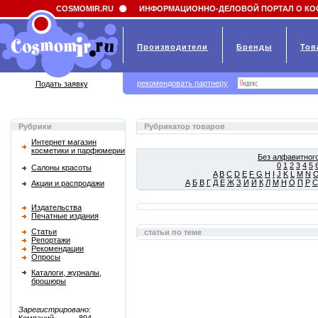
Field 'news_title' doesn't have a default value
COSMOMIR.RU
ИНФОРМАЦИОННО-ДЕЛОВОЙ ПОРТАЛ О КО
Производители
Бренды
Тов
рекомендовать партнеру
Подать заявку
Рубрики
Рубрикатор товаров
Интернет магазин
косметики и парфюмерии
Без алфавитного
0
1
2
3
4
5
Салоны красоты
A
B
C
D
E
F
G
H
I
J
K
L
M
N
А
Б
В
Г
Д
Е
Ж
З
И
Й
К
Л
М
Н
О
П
Р
С
Акции и распродажи
Издательства
Печатные издания
Статьи
статьи по теме
Репортажи
Рекомендации
Опросы
Каталоги, журналы,
брошюры
Зарегистрировано: