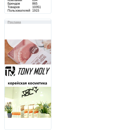
Компаний
894
Брендов
865
Товаров
10351
Пользователей
1915
Реклама