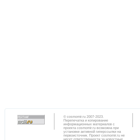
© cosmomir.ru 2007-2023.
Перепечатка и копирование
информационных материалов с
проекта cosmomir.ru возможна при
установке активной гиперссылки на
первоисточник. Проект cosmomir.ru не
несет ответственности за новостные