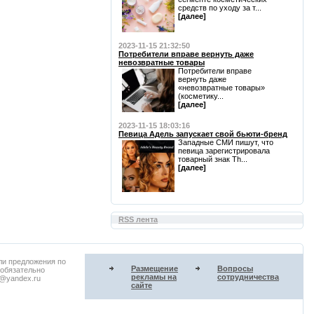
средств по уходу за т...
[далее]
2023-11-15 21:32:50
Потребители вправе вернуть даже
невозвратные товары
Потребители вправе
вернуть даже
«невозвратные товары»
(косметику...
[далее]
2023-11-15 18:03:16
Певица Адель запускает свой бьюти-бренд
Западные СМИ пишут, что
певица зарегистрировала
товарный знак Th...
[далее]
RSS лента
ли предложения по
Размещение
Вопросы
 обязательно
рекламы на
сотрудничества
u@yandex.ru
сайте