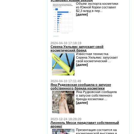
установил новый рекорд
Объем экспорта косметики
из Южной Кореи составил
$2,3 млрд в пер...
[далее]
2024-04-10 17:18:19
Серена Уильямс запускает свой
косметический бренд
Известная теннистка
Серена Уильямс запускает
свой косметический ...
[далее]
2024-04-10 17:11:49
Яна Рудковская сообщила о запуске
собственного бренда косметики
Яна Рудковская сообщила
о запуске собственного
бренда косметики ...
[далее]
2023-12-24 18:28:20
Лионель Месси представит собственный
аромат
Презентация состоится на
косметической выставке в