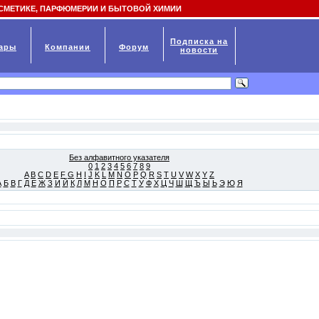
СМЕТИКЕ, ПАРФЮМЕРИИ И БЫТОВОЙ ХИМИИ
Подписка на
ары
Компании
Форум
новости
Без алфавитного указателя
0
1
2
3
4
5
6
7
8
9
A
B
C
D
E
F
G
H
I
J
K
L
M
N
O
P
Q
R
S
T
U
V
W
X
Y
Z
А
Б
В
Г
Д
Е
Ж
З
И
Й
К
Л
М
Н
О
П
Р
С
Т
У
Ф
Х
Ц
Ч
Ш
Щ
Ъ
Ы
Ь
Э
Ю
Я