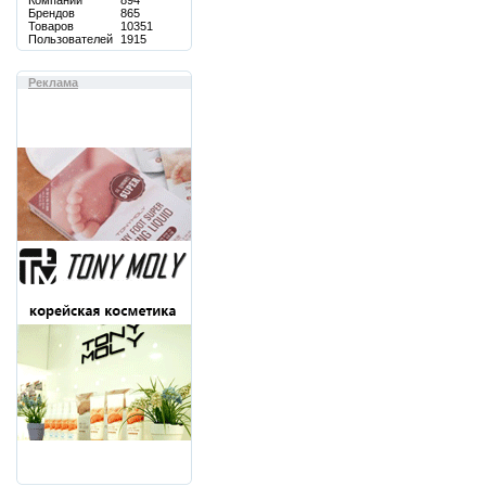
Компаний
894
Брендов
865
Товаров
10351
Пользователей
1915
Реклама