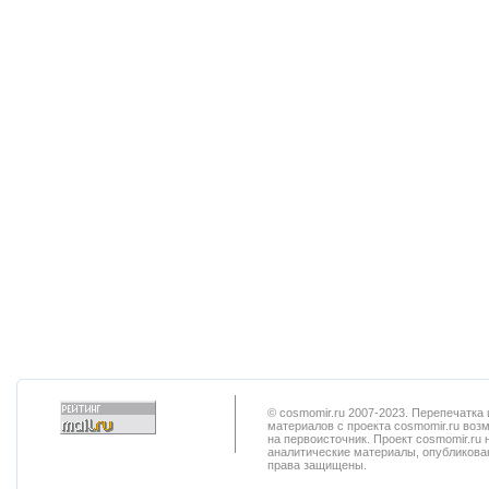
© cosmomir.ru 2007-2023. Перепечатк
материалов с проекта cosmomir.ru воз
на первоисточник. Проект cosmomir.ru 
аналитические материалы, опубликован
права защищены.