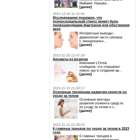
Майами. Называ...
[далее]
2023-12-06 11:41:56
Исследование показало, что
психосоциальный стресс может быть
провоцирующим фактором для обострения
акне
Интересные выводы:⁃
дермопатия часто связана
с эмоциональн...
[далее]
2023-11-29 12:47:39
Ароматы из воздуха
Компания L’Oreal
сообщила, что открывает
новую эру в создании ар...
[далее]
2023-11-15 21:50:17
Основные тенденции развития средств по
уходу за телом
Основные векторы
развития сегмента средств
по уходу за телом и с...
[далее]
2023-11-15 21:38:03
6 главных трендов по уходу за телом в 2023
году
6 главных трендов в
сегменте косметических