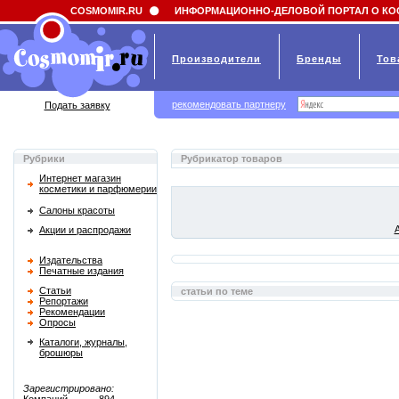
Field 'news_title' doesn't have a default value
COSMOMIR.RU
ИНФОРМАЦИОННО-ДЕЛОВОЙ ПОРТАЛ О КО
Производители
Бренды
Тов
рекомендовать партнеру
Подать заявку
Рубрики
Рубрикатор товаров
Интернет магазин
косметики и парфюмерии
Салоны красоты
Акции и распродажи
Издательства
Печатные издания
Статьи
статьи по теме
Репортажи
Рекомендации
Опросы
Каталоги, журналы,
брошюры
Зарегистрировано: