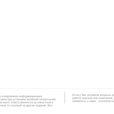
Если у Вас возникли вопросы и
а и копирование информационных
работe портала или пожелания,
можна при установке активной гиперссылки
свяжитесь с нами - cosmomir.r
не несет ответственности за новостные и
ные со ссылкой на другие издания. Все