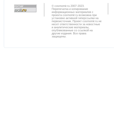
© cosmomir.ru 2007-2023.
Перепечатка и копирование
информационных материалов с
проекта cosmomir.ru возможна при
установке активной гиперссылки на
первоисточник. Проект cosmomir.ru не
несет ответственности за новостные
и аналитические материалы,
опубликованные со ссылкой на
другие издания. Все права
защищены.