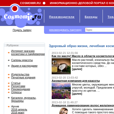
Field 'news_title' doesn't have a default value
COSMOMIR.RU
ИНФОРМАЦИОННО-ДЕЛОВОЙ ПОРТАЛ О КО
Производители
Бренды
Тов
рекомендовать партнеру
Подать заявку
Рубрики
Здоровый образ жизни, лечебная косм
Интернет магазин
2013-02-21 12:31:56
косметики и парфюмерии
Как по маслу! Масло в области косметолог
Масло растений, изначально б
Салоны красоты
косметического средства. До н
Акции и распродажи
в составе которых, обяз ...
[далее]
Издательства
Печатные издания
2013-02-20 13:03:42
Ароматная компания для красоты
Статьи
Многие цветы, окружающие жен
Репортажи
упругой, молодой. Предлагаем
Рекомендации
красоты из цветов. ...
Опросы
[далее]
Каталоги, журналы,
брошюры
2013-02-18 11:40:27
Домашнее ламинирование волос желатино
Архив
Хотите сделать ламинирование 
2016 апрель
С помощью такого простого вещ
2016 март