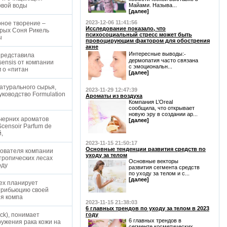
овой воды
Майами. Называ...
[далее]
2023-12-06 11:41:56
ное творение –
Исследование показало, что
торых Соня Рикель
психосоциальный стресс может быть
ны
провоцирующим фактором для обострения
акне
Интересные выводы:⁃
представила
дермопатия часто связана
sensis от компании
с эмоциональн...
м о «питан
[далее]
атурального сырья,
2023-11-29 12:47:39
ководство Formulation
Ароматы из воздуха
Компания L’Oreal
сообщила, что открывает
новую эру в создании ар...
черних ароматов
[далее]
Scensoir Parfum de
й,
2023-11-15 21:50:17
Основные тенденции развития средств по
нователя компании
уходу за телом
тропических лесах
Основные векторы
ходу
развития сегмента средств
по уходу за телом и с...
[далее]
pex планирует
стрибьюцию своей
яя компа
2023-11-15 21:38:03
6 главных трендов по уходу за телом в 2023
ck), понимает
году
6 главных трендов в
ружения рака кожи на
сегменте косметических