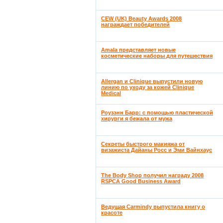
CEW (UK) Beauty Awards 2008
награждает победителей
Amala представляет новые
косметические наборы для путешествия
Allergan и Clinique выпустили новую
линию по уходу за кожей Clinique
Medical
Роузэнн Барр: с помощью пластической
хирурги я бежала от мужа
Секреты быстрого макияжа от
визажиста Дайаны Росс и Эми Вайнхаус
The Body Shop получил награду 2008
RSPCA Good Business Award
Ведущая Carmindy выпустила книгу о
красоте