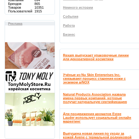
Компаний
894
Брендов
865
Товаров
10351
Немного истории
Пользователей
1915
События
Реклама
Работа
Бизнес
Rexam выпускает упаковочные линии
для декоративной косметики
Учёные из Nu Skin Enterprises Inc.
связывают процесс старения кожи с
энзимом arNOX
Natural Products Association назвала
имена первых компаний, которые
получат натуральную сертификацию
Для продвижения ароматов Estee
Lauder использует социальный онлайн
маркетинг
Выпущена новая линия по уходу за
кожей Avene с термальной родниковой