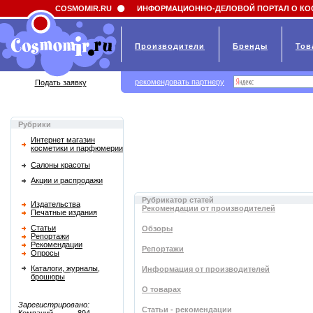
Field 'news_title' doesn't have a default value
COSMOMIR.RU
ИНФОРМАЦИОННО-ДЕЛОВОЙ ПОРТАЛ О КО
Производители
Бренды
Тов
рекомендовать партнеру
Подать заявку
Рубрики
Интернет магазин
косметики и парфюмерии
Салоны красоты
Акции и распродажи
Рубрикатор статей
Издательства
Рекомендации от производителей
Печатные издания
Статьи
Обзоры
Репортажи
Рекомендации
Репортажи
Опросы
Каталоги, журналы,
Информация от производителей
брошюры
О товарах
Зарегистрировано:
Статьи - рекомендации