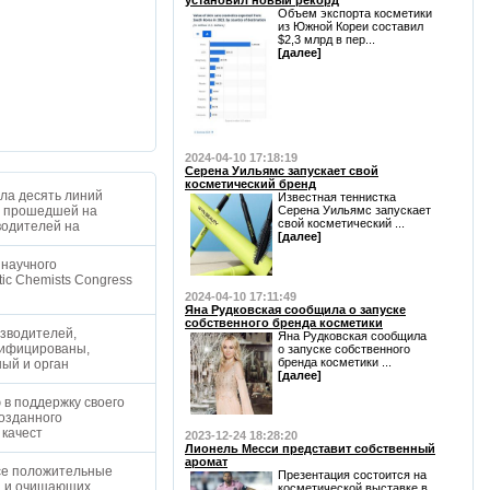
установил новый рекорд
Объем экспорта косметики
из Южной Кореи составил
$2,3 млрд в пер...
[далее]
2024-04-10 17:18:19
Серена Уильямс запускает свой
косметический бренд
ла десять линий
Известная теннистка
y, прошедшей на
Серена Уильямс запускает
свой косметический ...
водителей на
[далее]
 научного
etic Chemists Congress
2024-04-10 17:11:49
Яна Рудковская сообщила о запуске
собственного бренда косметики
изводителей,
Яна Рудковская сообщила
тифицированы,
о запуске собственного
бренда косметики ...
ный и орган
[далее]
 в поддержку своего
созданного
 качест
2023-12-24 18:28:20
Лионель Месси представит собственный
аромат
все положительные
Презентация состоится на
ей и очищающих
косметической выставке в