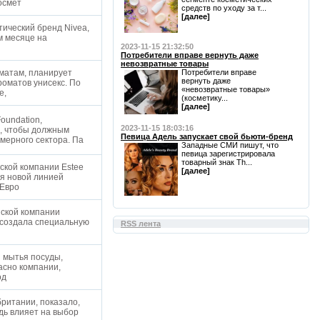
космет
средств по уходу за т...
[далее]
ический бренд Nivea,
м месяце на
2023-11-15 21:32:50
Потребители вправе вернуть даже
невозвратные товары
оматам, планирует
Потребители вправе
вернуть даже
оматов унисекс. По
«невозвратные товары»
se,
(косметику...
[далее]
oundation,
2023-11-15 18:03:16
, чтобы должным
Певица Адель запускает свой бьюти-бренд
мерного сектора. Па
Западные СМИ пишут, что
певица зарегистрировала
товарный знак Th...
ской компании Estee
[далее]
ия новой линией
 Евро
йской компании
), создала специальную
RSS лента
я мытья посуды,
асно компании,
од
британии, показало,
дь влияет на выбор