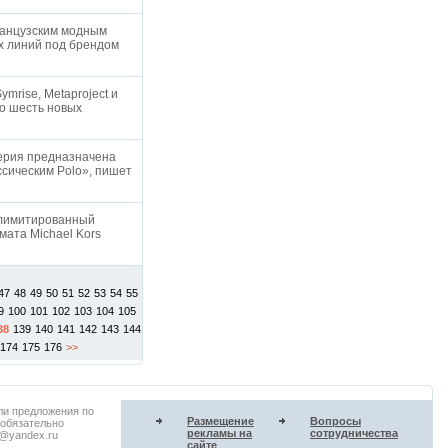
ранцузским модным
х линий под брендом
ymrise, Metaproject и
по шесть новых
мерия предназначена
ссическим Polo», пишет
й лимитированный
мата Michael Kors
47
48
49
50
51
52
53
54
55
9
100
101
102
103
104
105
38
139
140
141
142
143
144
174
175
176
>>
ли предложения по
Размещение
Вопросы
 обязательно
рекламы на
сотрудничества
u@yandex.ru
сайте