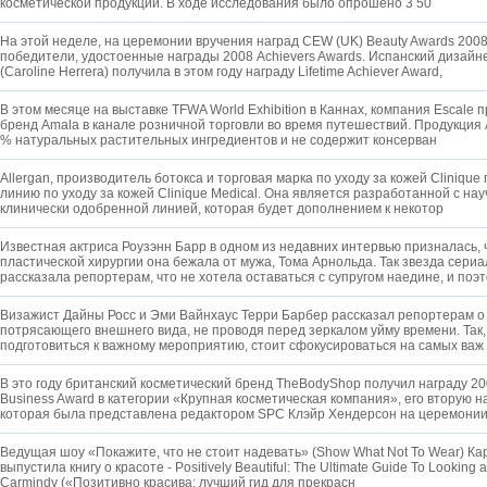
косметической продукции. В ходе исследования было опрошено 3 50
На этой неделе, на церемонии вручения наград CEW (UK) Beauty Awards 20
победители, удостоенные награды 2008 Achievers Awards. Испанский дизай
(Caroline Herrera) получила в этом году награду Lifetime Achiever Award,
В этом месяце на выставке TFWA World Exhibition в Каннах, компания Escale 
бренд Amala в канале розничной торговли во время путешествий. Продукция 
% натуральных растительных ингредиентов и не содержит консерван
Allergan, производитель ботокса и торговая марка по уходу за кожей Cliniqu
линию по уходу за кожей Clinique Medical. Она является разработанной с нау
клинически одобренной линией, которая будет дополнением к некотор
Известная актриса Роузэнн Барр в одном из недавних интервью призналась,
пластической хирургии она бежала от мужа, Тома Арнольда. Так звезда сериа
рассказала репортерам, что не хотела оставаться с супругом наедине, и поэ
Визажист Дайны Росс и Эми Вайнхаус Терри Барбер рассказал репортерам о 
потрясающего внешнего вида, не проводя перед зеркалом уйму времени. Так,
подготовиться к важному мероприятию, стоит сфокусироваться на самых важ
В это году британский косметический бренд TheBodyShop получил награду 
Business Award в категории «Крупная косметическая компания», его вторую на
которая была представлена редактором SPC Клэйр Хендерсон на церемони
Ведущая шоу «Покажите, что не стоит надевать» (Show What Not To Wear) Ка
выпустила книгу о красоте - Positively Beautiful: The Ultimate Guide To Looking
Carmindy («Позитивно красива: лучший гид для прекрасн