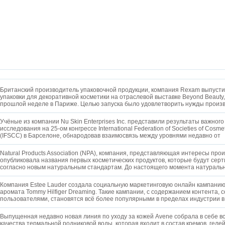
Британский производитель упаковочной продукции, компания Rexam выпусти
упаковки для декоративной косметики на отраслевой выставке Beyond Beaut
прошлой неделе в Париже. Целью запуска было удовлетворить нужды произ
Учёные из компании Nu Skin Enterprises Inc. представили результаты важного
исследования на 25-ом конгрессе International Federation of Societies of Cosm
(IFSCC) в Барселоне, обнародовав взаимосвязь между уровнями недавно от
Natural Products Association (NPA), компания, представляющая интересы про
опубликовала названия первых косметических продуктов, которые будут сер
согласно новым натуральным стандартам. До настоящего момента натураль
Компания Estee Lauder создала социальную маркетинговую онлайн кампанию
аромата Tommy Hilfiger Dreaming. Такие кампании, с содержанием контента, 
пользователями, становятся всё более популярными в пределах индустрии в
Выпущенная недавно новая линия по уходу за кожей Avene собрала в себе 
качества термальной родниковой воды, которая входит в состав кремов, гел