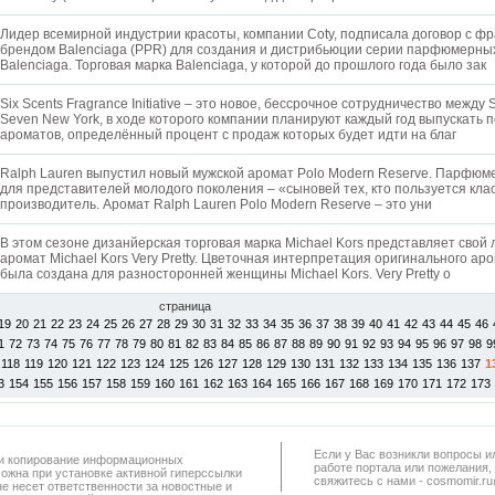
Лидер всемирной индустрии красоты, компании Coty, подписала договор с ф
брендом Balenciaga (PPR) для создания и дистрибьюции серии парфюмерны
Balenciaga. Торговая марка Balenciaga, у которой до прошлого года было зак
Six Scents Fragrance Initiative – это новое, бессрочное сотрудничество между S
Seven New York, в ходе которого компании планируют каждый год выпускать 
ароматов, определённый процент с продаж которых будет идти на благ
Ralph Lauren выпустил новый мужской аромат Polo Modern Reserve. Парфю
для представителей молодого поколения – «сыновей тех, кто пользуется кла
производитель. Аромат Ralph Lauren Polo Modern Reserve – это уни
В этом сезоне дизанйерская торговая марка Michael Kors представляет сво
аромат Michael Kors Very Pretty. Цветочная интерпретация оригинального аро
была создана для разносторонней женщины Michael Kors. Very Pretty о
страница
19
20
21
22
23
24
25
26
27
28
29
30
31
32
33
34
35
36
37
38
39
40
41
42
43
44
45
46
1
72
73
74
75
76
77
78
79
80
81
82
83
84
85
86
87
88
89
90
91
92
93
94
95
96
97
98
9
118
119
120
121
122
123
124
125
126
127
128
129
130
131
132
133
134
135
136
137
1
3
154
155
156
157
158
159
160
161
162
163
164
165
166
167
168
169
170
171
172
173
Если у Вас возникли вопросы и
а и копирование информационных
работe портала или пожелания,
можна при установке активной гиперссылки
свяжитесь с нами - cosmomir.r
не несет ответственности за новостные и