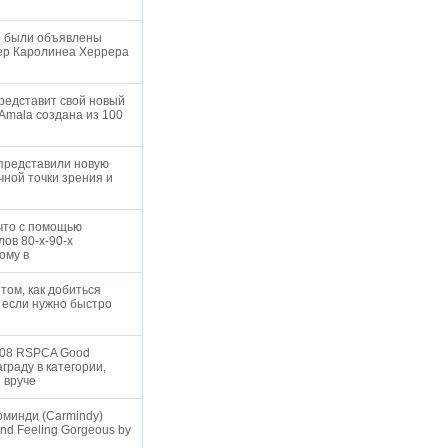
08 были объявлены
нер Каролинеа Херрера
представит свой новый
Amala создана из 100
e представили новую
чной точки зрения и
 что с помощью
лов 80-х-90-х
тому в
том, как добиться
 если нужно быстро
2008 RSPCA Good
граду в категории,
и вруче
рминди (Carmindy)
 and Feeling Gorgeous by