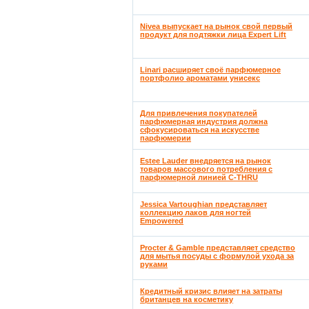
Nivea выпускает на рынок свой первый
продукт для подтяжки лица Expert Lift
Linari расширяет своё парфюмерное
портфолио ароматами унисекс
Для привлечения покупателей
парфюмерная индустрия должна
сфокусироваться на искусстве
парфюмерии
Estee Lauder внедряется на рынок
товаров массового потребления с
парфюмерной линией C-THRU
Jessica Vartoughian представляет
коллекцию лаков для ногтей
Empowered
Procter & Gamble представляет средство
для мытья посуды с формулой ухода за
руками
Кредитный кризис влияет на затраты
британцев на косметику