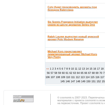
Coty будет производить ароматы под
брендом Balenciaga
Six Scents Fragrance Initiative выпустит
серию из шести ароматов Series One
Ralph Lauren выпустил новый мужской
аромат Polo Modern Reserve
Michael Kors представляет
лимитированный аромат Michael Kors
Very Pretty
<<
1
2
3
4
5
6
7
8
9
10
11
12
13
14
15
16
17
18
56
57
58
59
60
61
62
63
64
65
66
67
68
69
70
7
106
107
108
109
110
111
112
113
114
115
116
117
145
146
147
148
149
150
151
152
15
© cosmomir.ru 2007-2023. Перепечатк
материалов с проекта cosmomir.ru воз
на первоисточник. Проект cosmomir.ru 