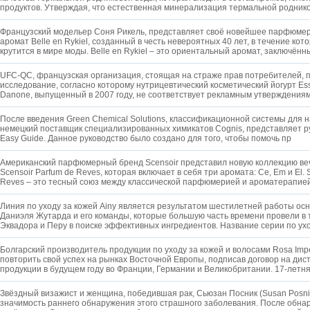
продуктов. Утверждая, что естественная минерализация термальной родник
Французский модельер Соня Рикель, представляет своё новейшее парфюмер
аромат Belle en Rykiel, созданный в честь невероятных 40 лет, в течение ко
крутится в мире моды. Belle en Rykiel – это ориентальный аромат, заключён
UFC-QC, французская организация, стоящая на страже прав потребителей, 
исследование, согласно которому нутрицевтический косметический йогурт Es
Danone, выпущенный в 2007 году, не соответствует рекламным утверждения
После введения Green Chemical Solutions, классификационной системы для н
немецкий поставщик специализированных химикатов Cognis, представляет ру
Easy Guide. Данное руководство было создано для того, чтобы помочь пр
Американский парфюмерный бренд Scensoir представил новую коллекцию ве
Scensoir Parfum de Reves, которая включает в себя три аромата: Ce, Em и El. 
Reves – это тесный союз между классической парфюмерией и ароматерапие
Линия по уходу за кожей Ainy является результатом шестилетней работы ос
Даниэля Жутарда и его команды, которые большую часть времени провели в 
Эквадора и Перу в поиске эффективных ингредиентов. Название серии по у
Болгарский производитель продукции по уходу за кожей и волосами Rosa Im
повторить свой успех на рынках Восточной Европы, подписав договор на ди
продукции в будущем году во Франции, Германии и Великобритании. 17-летн
Звёздный визажист и женщина, победившая рак, Сьюзан Посник (Susan Posni
значимость раннего обнаружения этого страшного заболевания. После обна