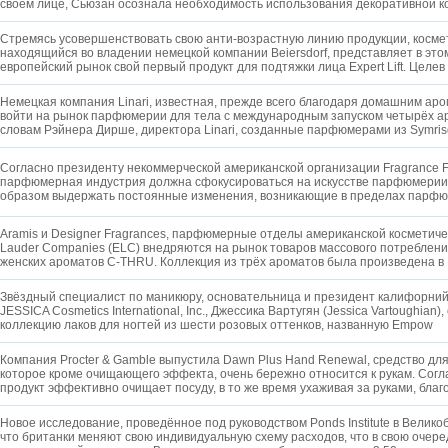
своём лице, Сьюзан осознала необходимость использования декоративной 
Стремясь усовершенствовать свою анти-возрастную линию продукции, космет
находящийся во владении немецкой компании Beiersdorf, представляет в это
европейский рынок свой первый продукт для подтяжки лица Expert Lift. Целев
Немецкая компания Linari, известная, прежде всего благодаря домашним ар
войти на рынок парфюмерии для тела с международным запуском четырёх ар
словам Рэйнера Дирше, директора Linari, созданные парфюмерами из Symri
Согласно президенту некоммерческой американской организации Fragrance F
парфюмерная индустрия должна сфокусироваться на искусстве парфюмерии
образом выдержать постоянные изменения, возникающие в пределах парфю
Aramis и Designer Fragrances, парфюмерные отделы американской косметиче
Lauder Companies (ELC) внедряются на рынок товаров массового потреблен
женских ароматов C-THRU. Коллекция из трёх ароматов была произведена в
Звёздный специалист по маникюру, основательница и президент калифорни
JESSICA Cosmetics International, Inc., Джессика Вартугян (Jessica Vartoughian
коллекцию лаков для ногтей из шести розовых оттенков, названную Empow
Компания Procter & Gamble выпустила Dawn Plus Hand Renewal, средство дл
которое кроме очищающего эффекта, очень бережно относится к рукам. Согл
продукт эффективно очищает посуду, в то же время ухаживая за руками, благ
Новое исследование, проведённое под руководством Ponds Institute в Велико
что британки меняют свою индивидуальную схему расходов, что в свою очере