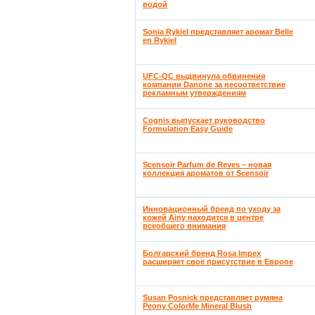
водой
Sonia Rykiel представляет аромат Belle
en Rykiel
UFC-QC выдвинула обвинения
компании Danone за несоответствие
рекламным утверждениям
Cognis выпускает руководство
Formulation Easy Guide
Scensoir Parfum de Reves – новая
коллекция ароматов от Scensoir
Инновационный бренд по уходу за
кожей Ainy находится в центре
всеобщего внимания
Болгарский бренд Rosa Impex
расширяет своё присутствие в Европе
Susan Posnick представляет румяна
Peony ColorMe Mineral Blush