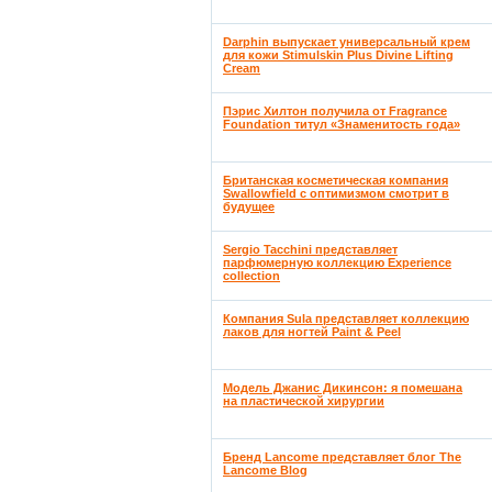
Darphin выпускает универсальный крем
для кожи Stimulskin Plus Divine Lifting
Cream
Пэрис Хилтон получила от Fragrance
Foundation титул «Знаменитость года»
Британская косметическая компания
Swallowfield с оптимизмом смотрит в
будущее
Sergio Tacchini представляет
парфюмерную коллекцию Experience
collection
Компания Sula представляет коллекцию
лаков для ногтей Paint & Peel
Модель Джанис Дикинсон: я помешана
на пластической хирургии
Бренд Lancome представляет блог The
Lancome Blog