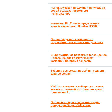
Рынок мужской продукции по уходу за
собой обладает огромным
потенциалом.
Компания P.L.Thomas представила
новый ингредиент SkinGestPSOR
Origins запускает кампанию по
переработке косметической упаковки
Информативная реклама и телевидение
– спасение для косметических
компаний во время рецессии
Sederma выпускает новый ингредиент
для губ Volulip
Kiehl`s расширяет своё присутствие в
канале розничной торговли во время
путешествий.
Origins расширяет свою коллекцию
продукции Ginger Collection.