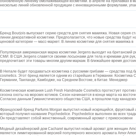
обновленную линейку омолаживающей косметики. В апреле на прилавках в м
несколько линий обновленной продукции с инновационными формулами, упа
Бренд Bourjois выпускает серию средств для снятия макияжа. Новая серия 
линии декоративной косметики. Предполагается, что новые средства будут н
ценовой категории — масс-маркет. В линию косметики для снятия макияжа в
Популярная американская марка косметики Jergens выходит на британский 
СМИ. В США Jergens славятся своими лосьонами для тела и кремами для рук
предпочитают эти товары многим другим маркам. В ближайшее время достои
В Непале будет продаваться косметика с русскими грибами — средства под 
cosmetics. Этот бренд является одним из старейших в Германии. Косметика C
Германии, Таиланде, Камбодже, на Среднем Востоке, в Китае. Менеджер
Косметическая компания Lush Fresh Handmade Cosmetics протестует против 
сезона охоты на морских котиков. Сезон начинается в конце марта на восточ
Согласно данным Гуманистического общества США, в прошлом году канадско
Французский бренд Parfums Morgan выпустил новый искрящийся, фруктовый 
который получил название Psychedelice. Psychedelice выполнен во всех тра
Он представляет собой женственный, современный аромат с прикосновени
Модный дизайнерский дом Cacharel выпустил новый аромат для женщин Amor
является лимитированной версией популярного женского аромата Amor Amo