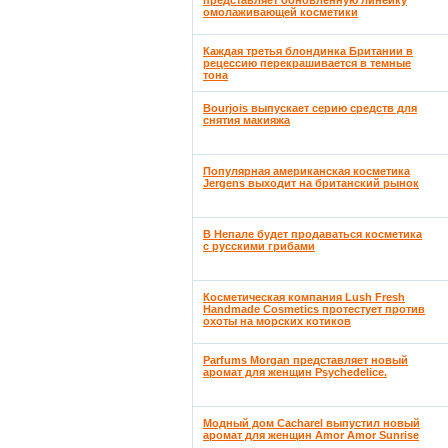
представляет обновленную линейку
омолаживающей косметики
Каждая третья блондинка Британии в
рецессию перекрашивается в темные
тона
Bourjois выпускает серию средств для
снятия макияжа
Популярная американская косметика
Jergens выходит на британский рынок
В Непале будет продаваться косметика
с русскими грибами
Косметическая компания Lush Fresh
Handmade Cosmetics протестует против
охоты на морских котиков
Parfums Morgan представляет новый
аромат для женщин Psychedelice.
Модный дом Cacharel выпустил новый
аромат для женщин Amor Amor Sunrise