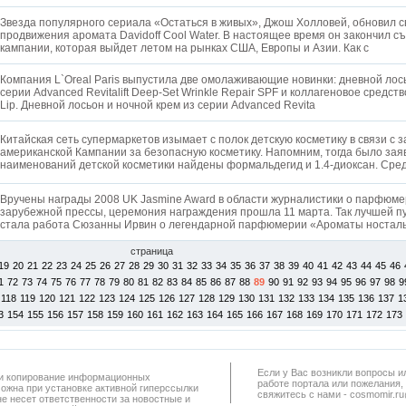
Звезда популярного сериала «Остаться в живых», Джош Холловей, обновил св
продвижения аромата Davidoff Cool Water. В настоящее время он закончил с
кампании, которая выйдет летом на рынках США, Европы и Азии. Как с
Компания L`Oreal Paris выпустила две омолаживающие новинки: дневной лось
серии Advanced Revitalift Deep-Set Wrinkle Repair SPF и коллагеновое средство 
Lip. Дневной лосьон и ночной крем из серии Advanced Revita
Китайская сеть супермаркетов изымает с полок детскую косметику в связи с 
американской Кампании за безопасную косметику. Напомним, тогда было заяв
наименований детской косметики найдены формальдегид и 1.4-диоксан. Ср
Вручены награды 2008 UK Jasmine Award в области журналистики о парфюм
зарубежной прессы, церемония награждения прошла 11 марта. Так лучшей п
стала работа Сюзанны Ирвин о легендарной парфюмерии «Ароматы ностал
страница
19
20
21
22
23
24
25
26
27
28
29
30
31
32
33
34
35
36
37
38
39
40
41
42
43
44
45
46
1
72
73
74
75
76
77
78
79
80
81
82
83
84
85
86
87
88
89
90
91
92
93
94
95
96
97
98
9
118
119
120
121
122
123
124
125
126
127
128
129
130
131
132
133
134
135
136
137
1
3
154
155
156
157
158
159
160
161
162
163
164
165
166
167
168
169
170
171
172
173
Если у Вас возникли вопросы и
а и копирование информационных
работe портала или пожелания,
можна при установке активной гиперссылки
свяжитесь с нами - cosmomir.r
не несет ответственности за новостные и