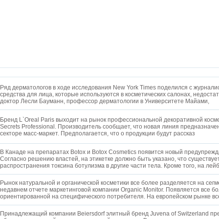
Ряд дерматологов в ходе исследования New York Times поделился с журнали
средства для лица, которые используются в косметических салонах, недоста
доктор Лесли Бауманн, профессор дерматологии в Университете Майами,
Бренд L`Oreal Paris выходит на рынок профессиональной декоративной косме
Secrets Professional. Производитель сообщает, что новая линия предназначе
секторе масс-маркет. Предполагается, что о продукции будут рассказ
В Канаде на препаратах Botox и Botox Cosmetics появится новый предупреж
Согласно решению властей, на этикетке должно быть указано, что существуе
распространения токсина ботулизма в другие части тела. Кроме того, на лей
Рынок натуральной и органической косметики все более разделяется на сегм
недавнем отчете маркетинговой компании Organic Monitor. Появляется все б
ориентированной на специфического потребителя. На европейском рынке вс
Принадлежащий компании Beiersdorf элитный бренд Juvena of Switzerland пр