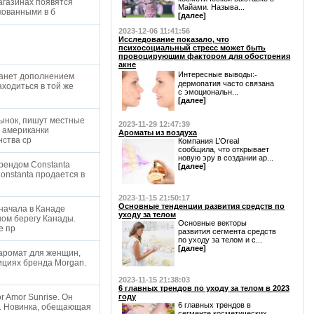
агазинах появятся
Майами. Называ...
кованными в б
[далее]
2023-12-06 11:41:56
Исследование показало, что
психосоциальный стресс может быть
провоцирующим фактором для обострения
акне
Интересные выводы:⁃
станет дополнением
дермопатия часто связана
аходиться в той же
с эмоциональн...
[далее]
рынок, пишут местные
2023-11-29 12:47:39
, американки
Ароматы из воздуха
нства ср
Компания L’Oreal
сообщила, что открывает
новую эру в создании ар...
брендом Constanta
[далее]
onstanta продается в
2023-11-15 21:50:17
Основные тенденции развития средств по
начала в Канаде
уходу за телом
ном берегу Канады.
Основные векторы
е пр
развития сегмента средств
по уходу за телом и с...
[далее]
аромат для женщин,
дициях бренда Morgan.
2023-11-15 21:38:03
6 главных трендов по уходу за телом в 2023
 Amor Sunrise. Он
году
6 главных трендов в
r. Новинка, обещающая
сегменте косметических