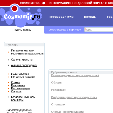
Field 'news_title' doesn't have a default value
COSMOMIR.RU
ИНФОРМАЦИОННО-ДЕЛОВОЙ ПОРТАЛ О КО
Производители
Бренды
Тов
рекомендовать партнеру
Подать заявку
Рубрики
Интернет магазин
косметики и парфюмерии
Салоны красоты
Акции и распродажи
Рубрикатор статей
Издательства
Рекомендации от производителей
Печатные издания
Статьи
Обзоры
Репортажи
Рекомендации
Репортажи
Опросы
Каталоги, журналы,
Информация от производителей
брошюры
О товарах
Зарегистрировано:
Статьи - рекомендации