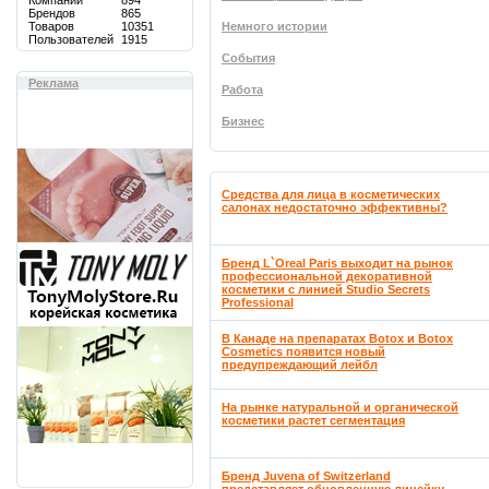
Компаний
894
Брендов
865
Товаров
10351
Немного истории
Пользователей
1915
События
Реклама
Работа
Бизнес
Средства для лица в косметических
салонах недостаточно эффективны?
Бренд L`Oreal Paris выходит на рынок
профессиональной декоративной
косметики с линией Studio Secrets
Professional
В Канаде на препаратах Botox и Botox
Cosmetics появится новый
предупреждающий лейбл
На рынке натуральной и органической
косметики растет сегментация
Бренд Juvena of Switzerland