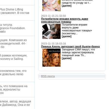
средств по уходу за т...
[далее]
s Divine Lifting
 увлажняет. В состав
2023-11-15 21:32:50
Потребители вправе вернуть даже
невозвратные товары
а титула
Потребители вправе
вернуть даже
rance Foundation.
«невозвратные товары»
 звёз
(косметику...
[далее]
дущее. Компания из
оизводителей. 44-
2023-11-15 18:03:16
Певица Адель запускает свой бьюти-бренд
в бо
Западные СМИ пишут, что
певица зарегистрировала
В рамках коллекции,
товарный знак Th...
[далее]
covery и Sailing.
дохновлена тем, что
и довольно легко
RSS лента
ь, что помешана на
ов, журналисты
сон
елизе, автор, ведущая
и Дайамонд. Она и ее