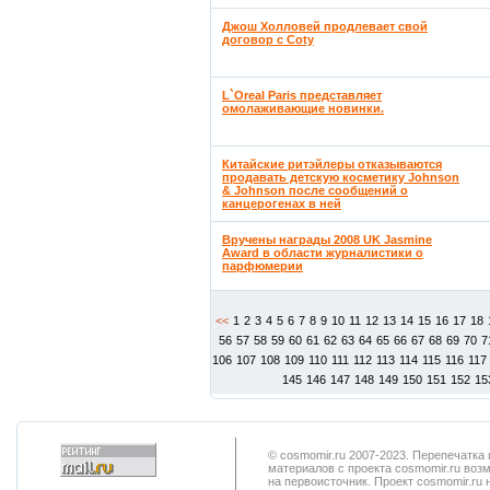
Джош Холловей продлевает свой
договор с Coty
L`Oreal Paris представляет
омолаживающие новинки.
Китайские ритэйлеры отказываются
продавать детскую косметику Johnson
& Johnson после сообщений о
канцерогенах в ней
Вручены награды 2008 UK Jasmine
Award в области журналистики о
парфюмерии
<<
1
2
3
4
5
6
7
8
9
10
11
12
13
14
15
16
17
18
56
57
58
59
60
61
62
63
64
65
66
67
68
69
70
7
106
107
108
109
110
111
112
113
114
115
116
117
145
146
147
148
149
150
151
152
15
© cosmomir.ru 2007-2023. Перепечатк
материалов с проекта cosmomir.ru воз
на первоисточник. Проект cosmomir.ru 