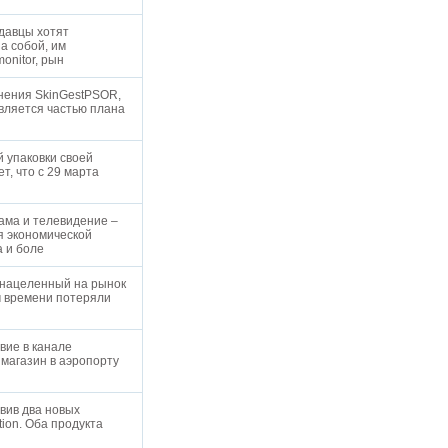
одавцы хотят
а собой, им
onitor, рын
нения SkinGestPSOR,
вляется частью плана
 упаковки своей
т, что с 29 марта
ама и телевидение –
я экономической
а и боле
, нацеленный на рынок
м времени потеряли
вие в канале
 магазин в аэропорту
авив два новых
tion. Оба продукта