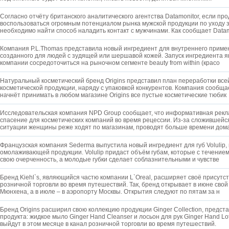
Согласно отчёту британского аналитического агентства Datamonitor, если пр
воспользоваться огромным потенциалом рынка мужской продукции по уходу з
необходимо найти способ наладить контакт с мужчинами. Как сообщает Datam
Компания P.L.Thomas представила новый ингредиент для внутреннего приме
созданного для людей с зудящей или шершавой кожей. Запуск ингредиента я
компании сосредоточиться на рыночном сегменте beauty from within (красо
Натуральный косметический бренд Origins представил план переработки всей
косметической продукции, наряду с упаковкой конкурентов. Компания сообщае
начнёт принимать в любом магазине Origins все пустые косметические тюбик
Исследовательская компания NPD Group сообщает, что информативная рекл
спасение для косметических компаний во время рецессии. Из-за сложившейс
ситуации женщины реже ходят по магазинам, проводят больше времени дом
Французская компания Sederma выпустила новый ингредиент для губ Volulip
омолаживающей продукции. Volulip придаст объём губам, которые с течение
свою очерченность, а молодые губки сделает соблазнительными и чувстве
Бренд Kiehl`s, являющийся частю компании L`Oreal, расширяет своё присутст
розничной торговли во время путешествий. Так, бренд открывает в июне свой
Мюнхена, а в июле – в аэропорту Москвы. Открытия следуют по пятам за н
Бренд Origins расширил свою коллекцию продукции Ginger Collection, предст
продукта: жидкое мыло Ginger Hand Cleanser и лосьон для рук Ginger Hand Lo
выйдут в этом месяце в канал розничной торговли во время путешествий.