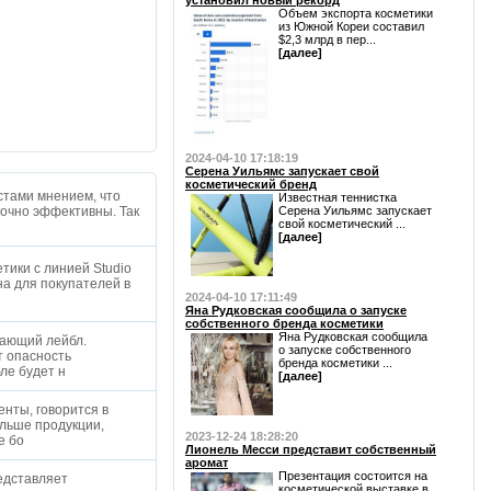
установил новый рекорд
Объем экспорта косметики
из Южной Кореи составил
$2,3 млрд в пер...
[далее]
2024-04-10 17:18:19
Серена Уильямс запускает свой
косметический бренд
стами мнением, что
Известная теннистка
точно эффективны. Так
Серена Уильямс запускает
свой косметический ...
[далее]
тики с линией Studio
на для покупателей в
2024-04-10 17:11:49
Яна Рудковская сообщила о запуске
собственного бренда косметики
Яна Рудковская сообщила
дающий лейбл.
о запуске собственного
т опасность
бренда косметики ...
бле будет н
[далее]
енты, говорится в
ольше продукции,
2023-12-24 18:28:20
е бо
Лионель Месси представит собственный
аромат
Презентация состоится на
едставляет
косметической выставке в