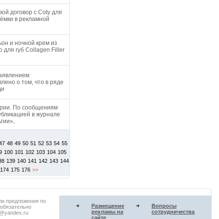
ой договор с Coty для
ъёмки в рекламной
он и ночной крем из
для губ Collagen Filler
заявлением
лено о том, что в ряде
еди
ерии. По сообщениям
убликацией в журнале
ьгии»,
47
48
49
50
51
52
53
54
55
9
100
101
102
103
104
105
38
139
140
141
142
143
144
174
175
176
>>
ли предложения по
Размещение
Вопросы
 обязательно
рекламы на
сотрудничества
u@yandex.ru
сайте