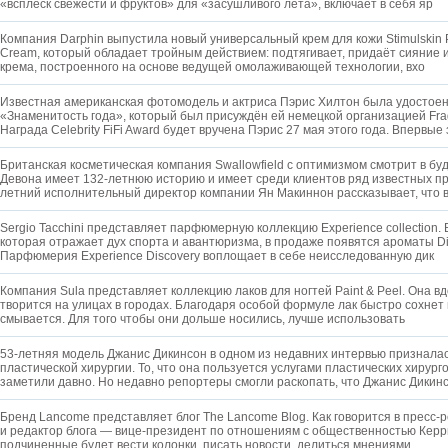
«всплеск свежести и фруктов» для «засушливого лета», включает в себя яр
Компания Darphin выпустила новый универсальный крем для кожи Stimulskin Plu
Cream, который обладает тройным действием: подтягивает, придаёт сияние и
крема, построенного на основе ведущей омолаживающей технологии, вхо
Известная американская фотомодель и актриса Пэрис Хилтон была удостоен
«Знаменитость года», который был присуждён ей немецкой организацией Frag
Награда Celebrity FiFi Award будет вручена Пэрис 27 мая этого года. Впервые
Британская косметическая компания Swallowfield с оптимизмом смотрит в бу
Девона имеет 132-летнюю историю и имеет среди клиентов ряд известных пр
летний исполнительный директор компании Ян Макиннон рассказывает, что 
Sergio Tacchini представляет парфюмерную коллекцию Experience collection. 
которая отражает дух спорта и авантюризма, в продаже появятся ароматы Dis
Парфюмерия Experience Discovery воплощает в себе неисследованную дик
Компания Sula представляет коллекцию лаков для ногтей Paint & Peel. Она в
творится на улицах в городах. Благодаря особой формуле лак быстро сохнет 
смывается. Для того чтобы они дольше носились, лучше использовать
53-летняя модель Джанис Дикинсон в одном из недавних интервью призналас
пластической хирургии. То, что она пользуется услугами пластических хирург
заметили давно. Но недавно репортеры смогли раскопать, что Джанис Дикин
Бренд Lancome представляет блог The Lancome Blog. Как говорится в пресс-р
и редактор блога — вице-президент по отношениям с общественностью Керр
подчиненные будет вести колонки, писать новости, делиться мнениями.