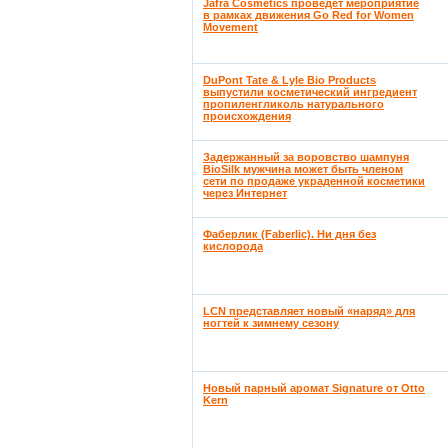
Jafra Cosmetics проведет мероприятие
в рамках движения Go Red for Women
Movement
DuPont Tate & Lyle Bio Products
выпустили косметический ингредиент
пропиленгликоль натурального
происхождения
Задержанный за воровство шампуня
BioSilk мужчина может быть членом
сети по продаже украденной косметики
через Интернет
Фаберлик (Faberlic). Ни дня без
кислорода
LCN представляет новый «наряд» для
ногтей к зимнему сезону
Новый парный аромат Signature от Otto
Kern