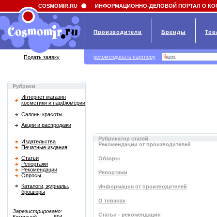
Field 'news_title' doesn't have a default value
COSMOMIR.RU
ИНФОРМАЦИОННО-ДЕЛОВОЙ ПОРТАЛ О КО
Производители
Бренды
Тов
рекомендовать партнеру
Подать заявку
Рубрики
Интернет магазин
косметики и парфюмерии
Салоны красоты
Акции и распродажи
Рубрикатор статей
Издательства
Рекомендации от производителей
Печатные издания
Статьи
Обзоры
Репортажи
Рекомендации
Репортажи
Опросы
Каталоги, журналы,
Информация от производителей
брошюры
О товарах
Зарегистрировано:
Статьи - рекомендации