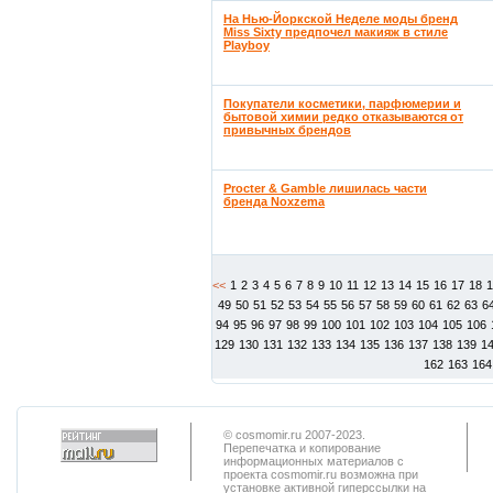
На Нью-Йоркской Неделе моды бренд
Miss Sixty предпочел макияж в стиле
Playboy
Покупатели косметики, парфюмерии и
бытовой химии редко отказываются от
привычных брендов
Procter & Gamble лишилась части
бренда Noxzema
<<
1
2
3
4
5
6
7
8
9
10
11
12
13
14
15
16
17
18
49
50
51
52
53
54
55
56
57
58
59
60
61
62
63
6
94
95
96
97
98
99
100
101
102
103
104
105
106
129
130
131
132
133
134
135
136
137
138
139
1
162
163
164
© cosmomir.ru 2007-2023.
Перепечатка и копирование
информационных материалов с
проекта cosmomir.ru возможна при
установке активной гиперссылки на