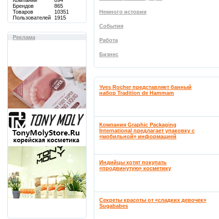
Компаний
894
Брендов
865
Товаров
10351
Немного истории
Пользователей
1915
События
Реклама
Работа
Бизнес
Yves Rocher представляет банный
набор Tradition de Hammam
Компания Graphic Packaging
International предлагает упаковку с
«мобильной» информацией
Индийцы хотят покупать
«продвинутую» косметику
Секреты красоты от «сладких девочек»
Sugababes