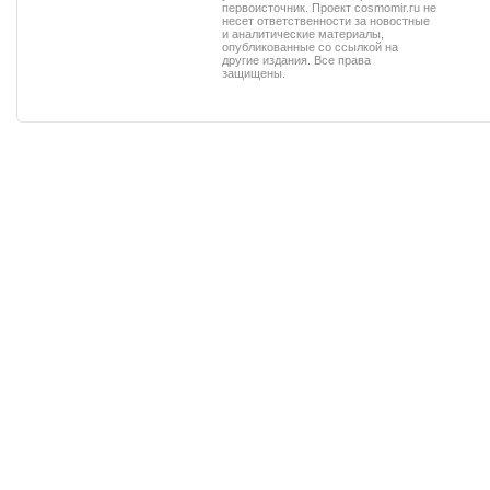
первоисточник. Проект cosmomir.ru не
несет ответственности за новостные
и аналитические материалы,
опубликованные со ссылкой на
другие издания. Все права
защищены.