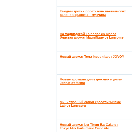
Каждый третий посетитель вьетнамских
салонов красоты – мужчина
На мадридской La noche en blanco
блистал аромат Magnifique от Lancome
Новый аромат Terra Incognita от JOVOY
Новые ароматы для взрослых и детей
Jannat от Memo
Миниатюрный салон красоты Wrinkle
Lab от Lancaster
Новый аромат Let Them Eat Cake от
Tokyo Milk Parfumarie Curiosite