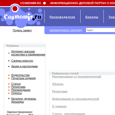
Field 'news_title' doesn't have a default value
COSMOMIR.RU
ИНФОРМАЦИОННО-ДЕЛОВОЙ ПОРТАЛ О КО
Производители
Бренды
Тов
рекомендовать партнеру
Подать заявку
Рубрики
Интернет магазин
косметики и парфюмерии
Салоны красоты
Акции и распродажи
Рубрикатор статей
Издательства
Рекомендации от производителей
Печатные издания
Статьи
Обзоры
Репортажи
Рекомендации
Репортажи
Опросы
Каталоги, журналы,
Информация от производителей
брошюры
О товарах
Зарегистрировано:
Статьи - рекомендации