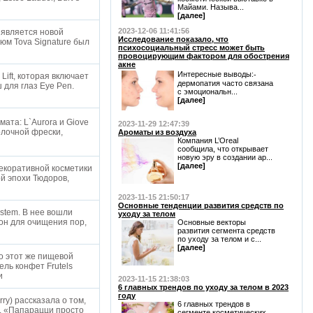
Майами. Называ...
[далее]
2023-12-06 11:41:56
 является новой
Исследование показало, что
юм Tova Signature был
психосоциальный стресс может быть
провоцирующим фактором для обострения
акне
Интересные выводы:⁃
ift, которая включает
дермопатия часто связана
 для глаз Eye Pen.
с эмоциональн...
[далее]
ата: L`Aurora и Giove
2023-11-29 12:47:39
олочной фрески,
Ароматы из воздуха
Компания L’Oreal
сообщила, что открывает
новую эру в создании ар...
[далее]
екоративной косметики
й эпохи Тюдоров,
2023-11-15 21:50:17
Основные тенденции развития средств по
stem. В нее вошли
уходу за телом
он для очищения пор,
Основные векторы
развития сегмента средств
по уходу за телом и с...
[далее]
о этот же пищевой
ль конфет Frutels
пи
2023-11-15 21:38:03
6 главных трендов по уходу за телом в 2023
году
ry) рассказала о том,
6 главных трендов в
и. «Папарацци просто
сегменте косметических