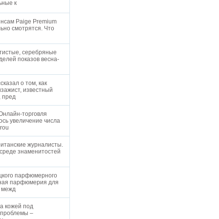
ьные к
инсам Paige Premium
льно смотрятся. Что
отистые, серебряные
делей показов весна-
казал о том, как
изажист, известный
, пред
 Онлайн-торговля
ось увеличение числа
Grou
ританские журналисты.
 среде знаменитостей
ецкого парфюмерного
жная парфюмерия для
а межд
за кожей под
й проблемы –