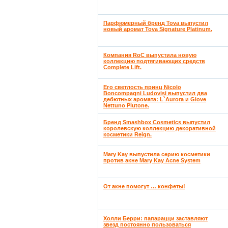
Парфюмерный бренд Tova выпустил
новый аромат Tova Signature Platinum.
Компания RoC выпустила новую
коллекцию подтягивающих средств
Complete Lift.
Его светлость принц Nicolo
Boncompagni Ludovisi выпустил два
дебютных аромата: L`Aurora и Giove
Nettuno Plutone.
Бренд Smashbox Cosmetics выпустил
королевскую коллекцию декоративной
косметики Reign.
Mary Kay выпустила серию косметики
против акне Mary Kay Acne System
От акне помогут … конфеты!
Холли Берри: папарацци заставляют
звезд постоянно пользоваться