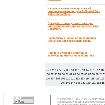
На рынок вышел универсальный
омолаживающий продукт ReVersital 3-in-
1 MicrodermaStick.
Бренд Kenzo выпустил коллекцию
цветочных ароматов Les Eaux De Fleurs
Collection.
Парфюмерия Fragonard представила
новый аромат для женщин Etoile.
Причина мужского бесплодия –
коктейль из химикатов в косметике?
<<
1
2
3
4
5
6
7
8
9
10
11
12
13
14
15
16
17
18
56
57
58
59
60
61
62
63
64
65
66
67
68
69
70
7
106
107
108
109
110
111
112
113
114
115
116
117
145
146
147
148
149
150
151
152
15
© cosmomir.ru 2007-2023. Перепечатк
материалов с проекта cosmomir.ru воз
на первоисточник. Проект cosmomir.ru 