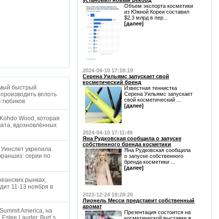
установил новый рекорд
Объем экспорта косметики
из Южной Кореи составил
$2,3 млрд в пер...
[далее]
2024-04-10 17:18:19
Серена Уильямс запускает свой
косметический бренд
амый быстрый
Известная теннистка
 производить вплоть
Серена Уильямс запускает
свой косметический ...
м тюбиков
[далее]
 Kohdo Wood, которая
мата, вдохновлённых
2024-04-10 17:11:49
Яна Рудковская сообщила о запуске
собственного бренда косметики
 Уинслет укрепила
Яна Рудковская сообщила
франшиз: серии по
о запуске собственного
бренда косметики ...
[далее]
кеанских рынках,
дит 11-13 ноября в
2023-12-24 18:28:20
Лионель Месси представит собственный
аромат
 Summit America, на
Презентация состоится на
Estee Lauder, Burt`s
косметической выставке в