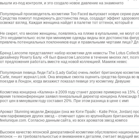
вышли из-под контроля, и это создало новое давление на знаменито
Популярный производитель косметики Too Faced выпускает новую серию румян
Средства помогут подчеркнуть достоинства лица, создадут эффект здорового
освежат взгляд. Каждая женщина найдет в палетке тот оттенок, который е
Не секрет, что многие женщины, появляясь на пляже в купальнике, не могут о
Это неудивительно: если при минимуме одежды видны все достоинства фигу
привлечь потенциальных поклонников еще и правильными чертами лица? Д
Бренд Lancome представляет набор косметики для невесты The Lotus Collect
дизайнеру Рохиту Балу. «Я был фанатом Lancome в течение многих лет, поэт
от предложения работать вместе над новой коллекцией. Макияж невес
Популярная певица Леди ГаГа (Lady GaGa) очень любит британскую косметику
Carte, пишет журнал Look. Она впервые смогла оценить средства бренда во 
поездки в Лондон, когда визажист показал певице эту косметику. Девушке
Косметика концерна «Калина» в 2009 году станет дороже примерно на 15%. О
время телеконференции заявил генеральный директор концерна Александр П
рост цен в минувшем году составил 20%. При этом разница в цене с имп
Аромат Stunning модели Джордан (она же Кэти Прайс - Katie Price, Jordan) пр
чем парфюмерия других звезд – отмечает один из крупнейших британских И
feelunique.com. Согласно данным сайта, из всех ароматов звезд композ
Высокое качество японской декоративной косметики обусловлено националь
японок — их требовательностью и вниманием к деталям, считает ведущий в