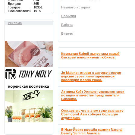
Компаний
894
Брендов
865
Товаров
10351
Немного истории
Пользователей
1915
События
Реклама
Работа
Бизнес
Компания Subnil выпустила самый
быстрый наполнитель тюбиков.
Jo Malone готовит к запуску вторую
версию своей лимитированной
коллекции Kohdo Wood.
Актриса Кейт Уинслет укрепляет свои
позиции в качестве представителя
Lancome.
Ожидается, что в этом году выставку
Cosmoprof Asia соберёт большую
аудиторию.
В Нью-Йорке прошёл саммит Natural
Beauty Summit America.