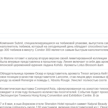
Компания Subnil, специализирующаяся на тюбиковой упаковке, выпустила с
наполнитель тюбиков, который на сегодняшний день обладает способностью
до 300 тюбиков в минуту. Condor 300 является самым быстрым наполнителе
Jo Malone готовит к запуску вторую версию своей лимитированной коллекции
была впервые представлена в прошлом году. Линия включает в себя два аро
японской церемонией курения ладана Kohdo. Ароматы Lotus Blossom &am
Обладательница премии Оскар и представитель аромата Tresor актриса Кейт
свои позиции в качестве представителя Lancome, став лицом двух знаковых 
уходу за кожей Renergie и помады L`Absolu Rouge. Уинслет полностью соотв
Косметическая выставка Cosmoprof Asia, сфокусированная на азиатско-тихоо
ожидает в этом году большого количества посетителей. Событие будет прохо
Экспоцентре Гонконга Hong Kong Convention and Exhibition Centre. В св
7 и 8 мая, в нью-йоркском отеле Sheraton Hotel прошёл саммит Natural Beauty
котором собралось около 130 участников, включая представителей из L`Oreal, 