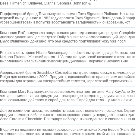
Bees, Firmenich, Unilever, Clarins, Sephora, Johnson &
Парфюмерный бренд Tova выпустил аромат Tova Signature Platinum. Новинка
версией выпущенного в 1982 году аромата Tova Signature. Легендарный парф
усовершенствован в попытке восстановить загадочность и очарование, кот
Компания RoC выпустила новую коллекцию подтягивающих средств Complete L
дневное увлажняющее средство Daily Moisturizer и омолаживающий карандаш
Было клинически доказано, что оба средство подтягивают кожу уже посл
Его светлость принц Nicolo Boncompagni Ludovisi выпустил два дебютных аром
Nettuno Plutone. Женский аромат L`Aurora получил своё название в честь пот
выполненной итальянским живописцем Джованни Гверчино (Giovanni Gue
Американский бренд Smashbox Cosmetics выпустил королевскую коллекцию д
Reign для осени/зимы 2009. Продукты, вдохновлённые правлением английско
созданы для отражения «непристойных сплетен, королевской терпимости и
Компания Mary Kay выпустила серию косметики против акне Mary Kay Acne Sy
четыре наименования продукции – очищающее средство для умывания, лось
гель локального действия и спрей для тела. Спрей для тела – уникальная ко
Долгое время считалось, что конфеты вызывают появление прыщиков. Однак
продукт поможет избавиться от несовершенств кожи, утверждает производите
Acne Care in a Chocolate. Благодаря набору антиоксидантов и специальных 
В одном из недавних интервью «оскароносная» актриса Холи Берри (Halle Ber
что многие знаменитости постоянно пользуются косметикой из-за папарацц