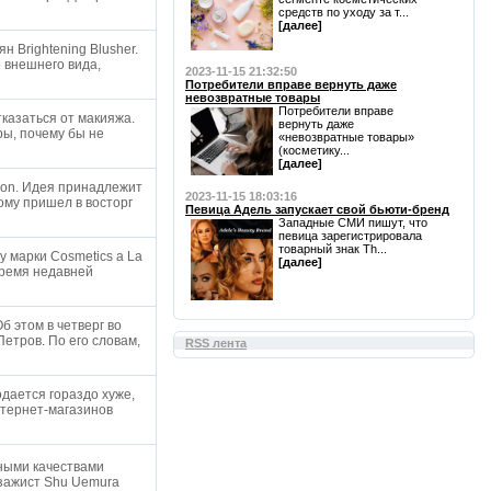
средств по уходу за т...
[далее]
 Brightening Blusher.
 внешнего вида,
2023-11-15 21:32:50
Потребители вправе вернуть даже
невозвратные товары
Потребители вправе
тказаться от макияжа.
вернуть даже
ры, почему бы не
«невозвратные товары»
л
(косметику...
[далее]
ion. Идея принадлежит
2023-11-15 18:03:16
ому пришел в восторг
Певица Адель запускает свой бьюти-бренд
Западные СМИ пишут, что
певица зарегистрировала
товарный знак Th...
 марки Cosmetics a La
[далее]
время недавней
б этом в четверг во
етров. По его словам,
RSS лента
одается гораздо хуже,
нтернет-магазинов
ными качествами
изажист Shu Uemura