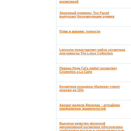
косметикой
Здоровый румянец: Too Faced
выпускает бронзирующие румяна
Пляж и макияж: тонкости
Lancome представляет набор косметики
для невесты The Lotus Collection
Певица Леди ГаГа любит косметику
Cosmetics a La Carte
Косметика концерна «Калина» станет
дороже на 15%
Аромат модели Джордан – аутсайдер
парфюмерии знаменитостей
Высокое качество японской
декоративной косметики обусловлено
требовательностью и скрупулезностью