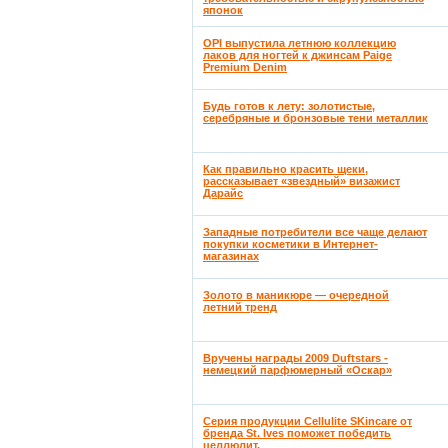
японок
OPI выпустила летнюю коллекцию
лаков для ногтей к джинсам Paige
Premium Denim
Будь готов к лету: золотистые,
серебряные и бронзовые тени металлик
Как правильно красить щеки,
рассказывает «звездный» визажист
Дарайс
Западные потребители все чаще делают
покупки косметики в Интернет-
магазинах
Золото в маникюре — очередной
летний тренд
Вручены награды 2009 Duftstars -
немецкий парфюмерный «Оскар»
Серия продукции Cellulite SKincare от
бренда St. Ives поможет победить
целлюлит.