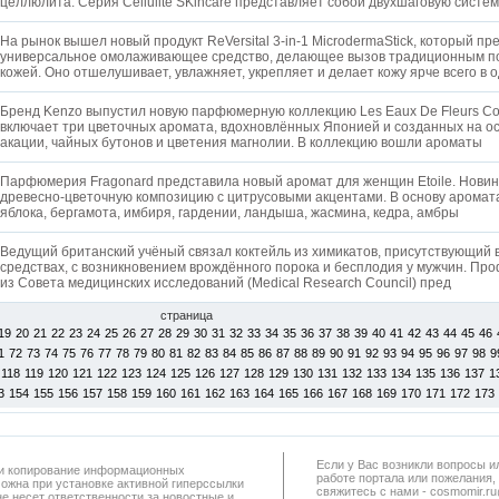
целлюлита. Серия Cellulite SKincare представляет собой двухшаговую систем
На рынок вышел новый продукт ReVersital 3-in-1 MicrodermaStick, который п
универсальное омолаживающее средство, делающее вызов традиционным по
кожей. Оно отшелушивает, увлажняет, укрепляет и делает кожу ярче всего в 
Бренд Kenzo выпустил новую парфюмерную коллекцию Les Eaux De Fleurs Coll
включает три цветочных аромата, вдохновлённых Японией и созданных на о
акации, чайных бутонов и цветения магнолии. В коллекцию вошли ароматы
Парфюмерия Fragonard представила новый аромат для женщин Etoile. Новин
древесно-цветочную композицию с цитрусовыми акцентами. В основу аромата
яблока, бергамота, имбиря, гардении, ландыша, жасмина, кедра, амбры
Ведущий британский учёный связал коктейль из химикатов, присутствующий 
средствах, с возникновением врождённого порока и бесплодия у мужчин. П
из Совета медицинских исследований (Medical Research Council) пред
страница
19
20
21
22
23
24
25
26
27
28
29
30
31
32
33
34
35
36
37
38
39
40
41
42
43
44
45
46
1
72
73
74
75
76
77
78
79
80
81
82
83
84
85
86
87
88
89
90
91
92
93
94
95
96
97
98
9
118
119
120
121
122
123
124
125
126
127
128
129
130
131
132
133
134
135
136
137
1
3
154
155
156
157
158
159
160
161
162
163
164
165
166
167
168
169
170
171
172
173
Если у Вас возникли вопросы и
а и копирование информационных
работe портала или пожелания,
можна при установке активной гиперссылки
свяжитесь с нами - cosmomir.r
не несет ответственности за новостные и