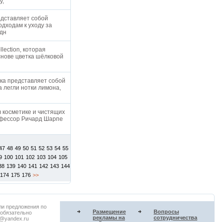
у,
редставляет собой
дходам к уходу за
одн
ection, которая
снове цветка шёлковой
ка представляет собой
 легли нотки лимона,
в косметике и чистящих
рофессор Ричард Шарпе
47
48
49
50
51
52
53
54
55
9
100
101
102
103
104
105
38
139
140
141
142
143
144
174
175
176
>>
ли предложения по
Размещение
Вопросы
 обязательно
рекламы на
сотрудничества
u@yandex.ru