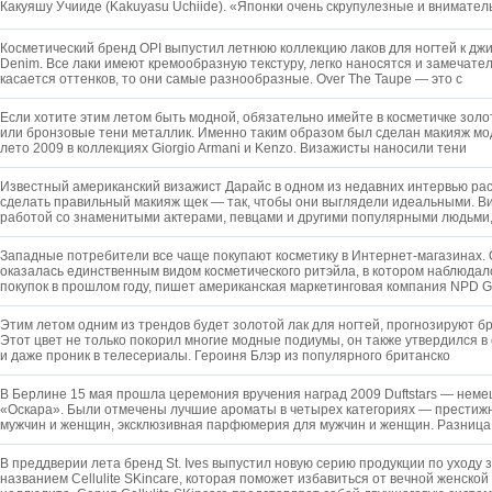
Какуяшу Учииде (Kakuyasu Uchiide). «Японки очень скрупулезные и внимател
Косметический бренд OPI выпустил летнюю коллекцию лаков для ногтей к дж
Denim. Все лаки имеют кремообразную текстуру, легко наносятся и замечате
касается оттенков, то они самые разнообразные. Over The Taupe — это с
Если хотите этим летом быть модной, обязательно имейте в косметичке зол
или бронзовые тени металлик. Именно таким образом был сделан макияж мо
лето 2009 в коллекциях Giorgio Armani и Kenzo. Визажисты наносили тени
Известный американский визажист Дарайс в одном из недавних интервью расс
сделать правильный макияж щек — так, чтобы они выглядели идеальными. В
работой со знаменитыми актерами, певцами и другими популярными людьми
Западные потребители все чаще покупают косметику в Интернет-магазинах.
оказалась единственным видом косметического ритэйла, в котором наблюдал
покупок в прошлом году, пишет американская маркетинговая компания NPD 
Этим летом одним из трендов будет золотой лак для ногтей, прогнозируют б
Этот цвет не только покорил многие модные подиумы, он также утвердился в
и даже проник в телесериалы. Героиня Блэр из популярного британско
В Берлине 15 мая прошла церемония вручения наград 2009 Duftstars — нем
«Оскара». Были отмечены лучшие ароматы в четырех категориях — прести
мужчин и женщин, эксклюзивная парфюмерия для мужчин и женщин. Разниц
В преддверии лета бренд St. Ives выпустил новую серию продукции по уходу 
названием Cellulite SKincare, которая поможет избавиться от вечной женско